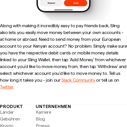
Along with making it incredibly easy to pay friends back, Sling
also lets you easily move money between your own accounts -
at home or abroad. Need to send money from your European
account to your Kenyan account? No problem. Simply make sure
you have the respective debit cards or mobile money details
linked to your Sling Wallet, then tap ‘Add Money’ from whichever
account you’d like to move money from, then tap ‘Withdraw’ and
select whichever account you’d like to move money to. Tell us
how long it takes you - join our
Slack Community
or tell us on
Twitter
.
PRODUKT
UNTERNEHMEN
Länder
Karriere
Gebühren
Blog
Krypto
Presse