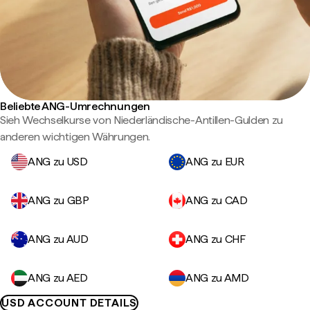
Beliebte ANG-Umrechnungen
Sieh Wechselkurse von Niederländische-Antillen-Gulden zu
anderen wichtigen Währungen.
ANG zu USD
ANG zu EUR
ANG zu GBP
ANG zu CAD
ANG zu AUD
ANG zu CHF
ANG zu AED
ANG zu AMD
USD ACCOUNT DETAILS