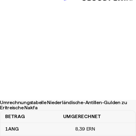
Umrechnungstabelle Niederländische-Antillen-Gulden zu
Eritreische Nakfa
BETRAG
UMGERECHNET
Umrechnungstabelle Niederländische-Antillen-Gulden zu Eritreis
1
ANG
8
,39
ERN