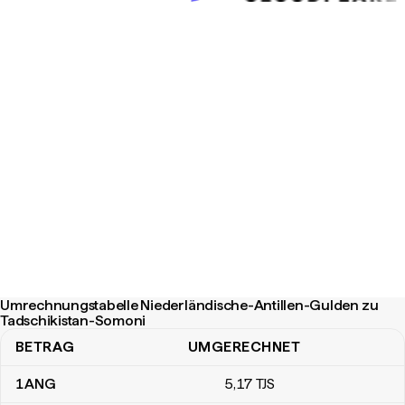
Umrechnungstabelle Niederländische-Antillen-Gulden zu
Tadschikistan-Somoni
BETRAG
UMGERECHNET
Umrechnungstabelle Niederländische-Antillen-Gulden zu Tadsch
1
ANG
5
,17
TJS