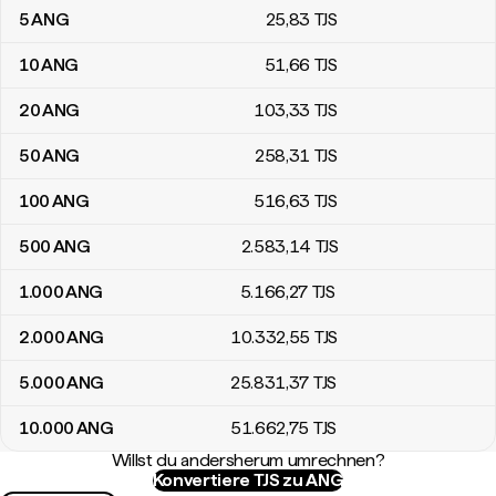
5
ANG
25
,83
TJS
10
ANG
51
,66
TJS
20
ANG
103
,33
TJS
50
ANG
258
,31
TJS
100
ANG
516
,63
TJS
500
ANG
2.583
,14
TJS
1.000
ANG
5.166
,27
TJS
2.000
ANG
10.332
,55
TJS
5.000
ANG
25.831
,37
TJS
10.000
ANG
51.662
,75
TJS
Willst du andersherum umrechnen?
Konvertiere TJS zu ANG