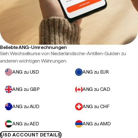
Beliebte ANG-Umrechnungen
Sieh Wechselkurse von Niederländische-Antillen-Gulden zu
anderen wichtigen Währungen.
ANG zu USD
ANG zu EUR
ANG zu GBP
ANG zu CAD
ANG zu AUD
ANG zu CHF
ANG zu AED
ANG zu AMD
USD ACCOUNT DETAILS