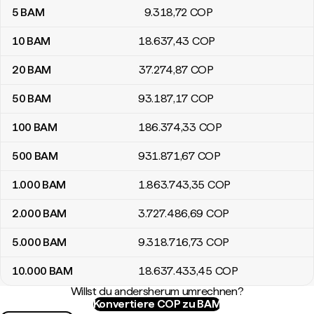
5
BAM
9.318
,72
COP
10
BAM
18.637
,43
COP
20
BAM
37.274
,87
COP
50
BAM
93.187
,17
COP
100
BAM
186.374
,33
COP
500
BAM
931.871
,67
COP
1.000
BAM
1.863.743
,35
COP
2.000
BAM
3.727.486
,69
COP
5.000
BAM
9.318.716
,73
COP
10.000
BAM
18.637.433
,45
COP
Willst du andersherum umrechnen?
Konvertiere COP zu BAM