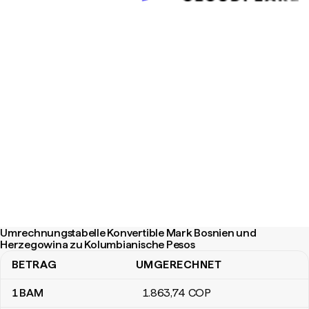
Umrechnungstabelle Konvertible Mark Bosnien und
Herzegowina zu Kolumbianische Pesos
BETRAG
UMGERECHNET
Umrechnungstabelle Konvertible Mark Bosnien und Herzegowina
1
BAM
1.863
,74
COP