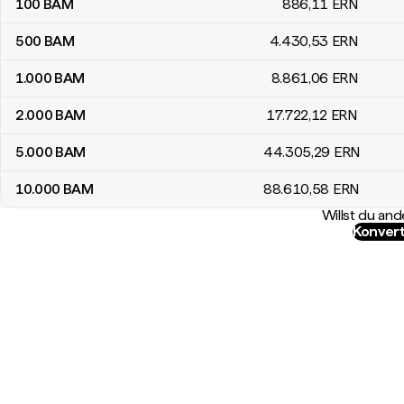
100
BAM
886
,11
ERN
500
BAM
4.430
,53
ERN
1.000
BAM
8.861
,06
ERN
2.000
BAM
17.722
,12
ERN
5.000
BAM
44.305
,29
ERN
10.000
BAM
88.610
,58
ERN
Willst du a
Konvert