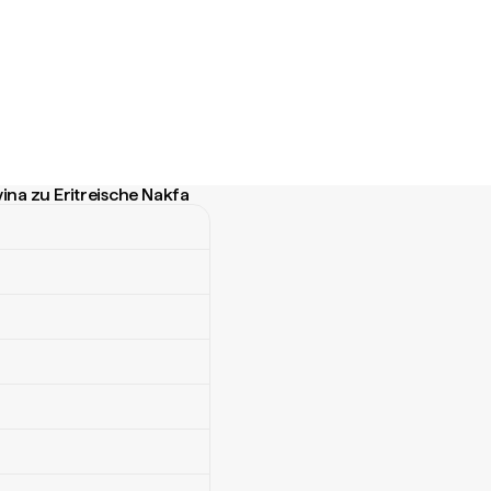
na zu Eritreische Nakfa
zu Eritreische Nakfa