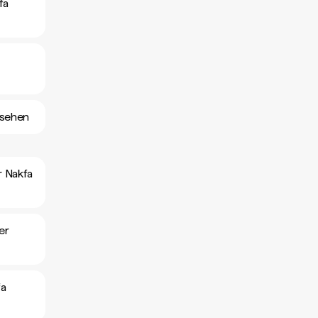
fa
nsehen
r Nakfa
er
fa