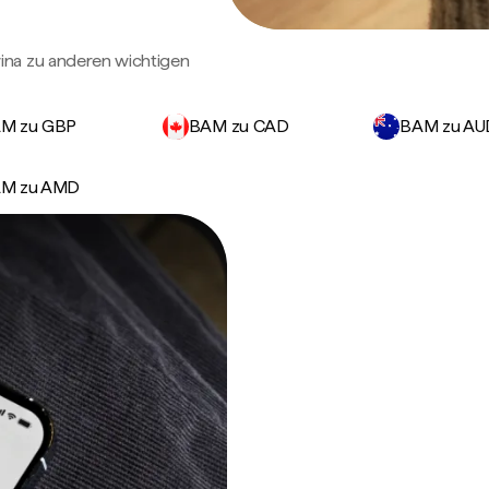
ina zu anderen wichtigen
M zu GBP
BAM zu CAD
BAM zu AU
M zu AMD