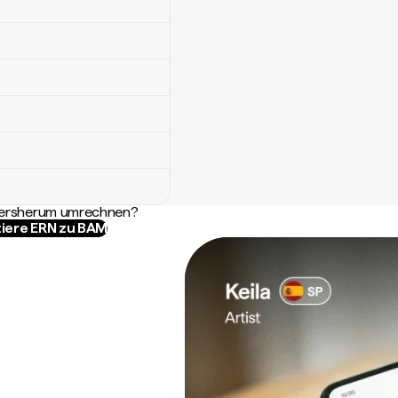
ndersherum umrechnen?
iere ERN zu BAM