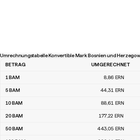
Umrechnungstabelle Konvertible Mark Bosnien und Herzegowi
BETRAG
UMGERECHNET
Umrechnungstabelle Konvertible Mark Bosnien und Herzegowina 
1
BAM
8
,86
ERN
5
BAM
44
,31
ERN
10
BAM
88
,61
ERN
20
BAM
177
,22
ERN
50
BAM
443
,05
ERN