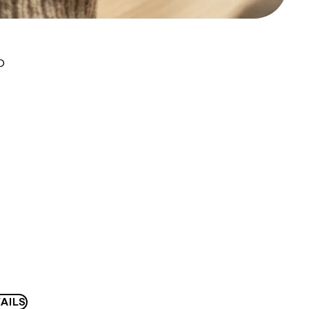
D
AILS