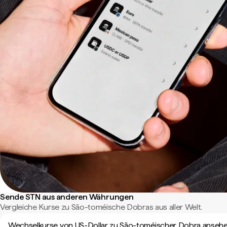
Sende STN aus anderen Währungen
Vergleiche Kurse zu São-toméische Dobras aus aller Welt.
Wechselkurse von US-Dollar zu São-toméischer Dobra anseh