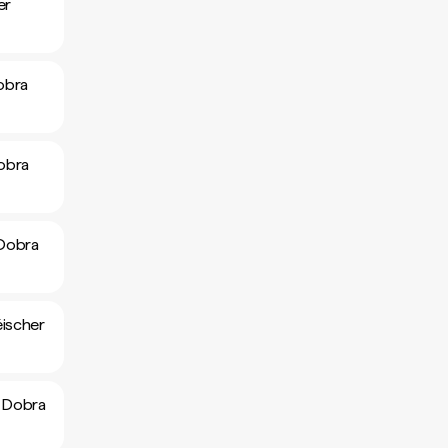
er
obra
obra
 Dobra
éischer
 Dobra