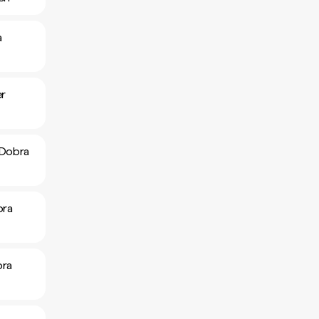
a
er
 Dobra
bra
bra