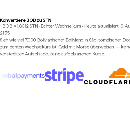
Konvertiere BOB zu STN
1 BOB ≈ 1,8012 STN · Echter Wechselkurs
·
Heute aktualisiert, 6. A
21:55
Sieh wie viel 7.000 Bolivianischer Boliviano in São-toméischer Do
zum echten Wechselkurs ist. Geld mit Morse überweisen — kein
versteckten Aufschläge, keine aufgeblasenen Kurse.