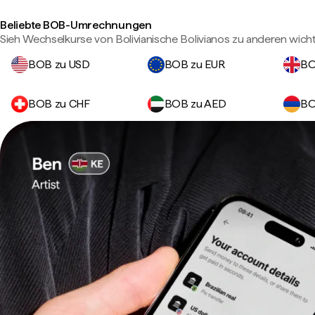
Beliebte BOB-Umrechnungen
Sieh Wechselkurse von Bolivianische Bolivianos zu anderen wic
BOB zu USD
BOB zu EUR
BO
BOB zu CHF
BOB zu AED
BO