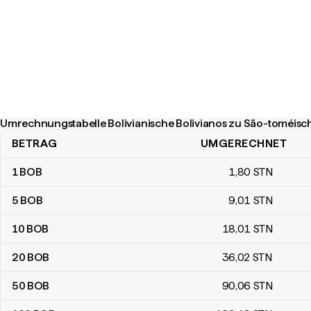
Umrechnungstabelle Bolivianische Bolivianos zu São-toméisc
BETRAG
UMGERECHNET
Umrechnungstabelle Bolivianische Bolivianos zu São-toméische
1
BOB
1
,80
STN
5
BOB
9
,01
STN
10
BOB
18
,01
STN
20
BOB
36
,02
STN
50
BOB
90
,06
STN