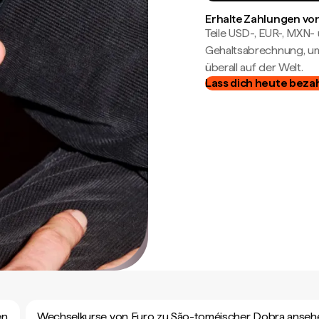
Erhalte Zahlungen von
Teile USD-, EUR-, MXN
Gehaltsabrechnung, um 
überall auf der Welt.
Lass dich heute beza
en
Wechselkurse von Euro zu São-toméischer Dobra anseh