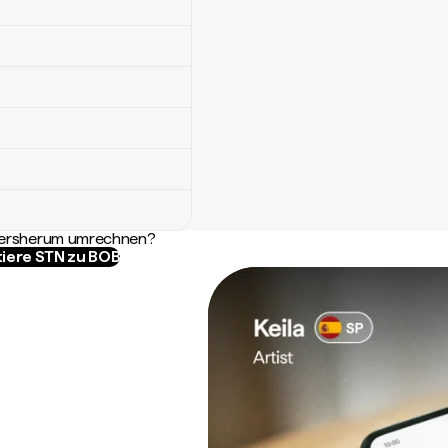
ndersherum umrechnen?
iere STN zu BOB