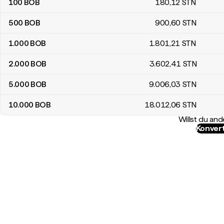
100
BOB
180
,12
STN
500
BOB
900
,60
STN
1.000
BOB
1.801
,21
STN
2.000
BOB
3.602
,41
STN
5.000
BOB
9.006
,03
STN
10.000
BOB
18.012
,06
STN
Willst du a
Konvert