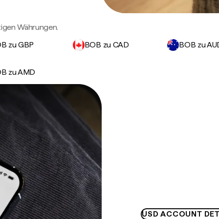
htigen Währungen.
B zu GBP
BOB zu CAD
BOB zu AU
B zu AMD
USD ACCOUNT DET