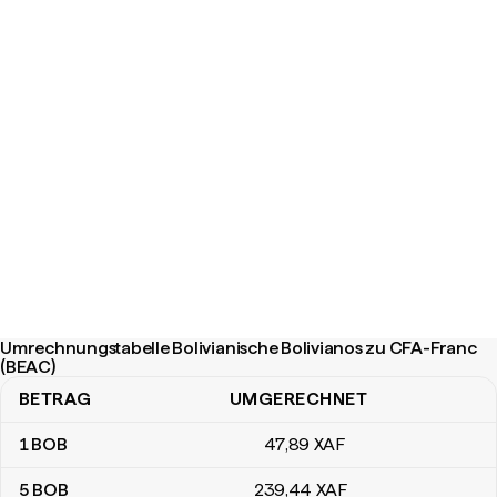
Umrechnungstabelle Bolivianische Bolivianos zu CFA-Franc
(BEAC)
BETRAG
UMGERECHNET
Umrechnungstabelle Bolivianische Bolivianos zu CFA-Franc (BEA
1
BOB
47
,89
XAF
5
BOB
239
,44
XAF