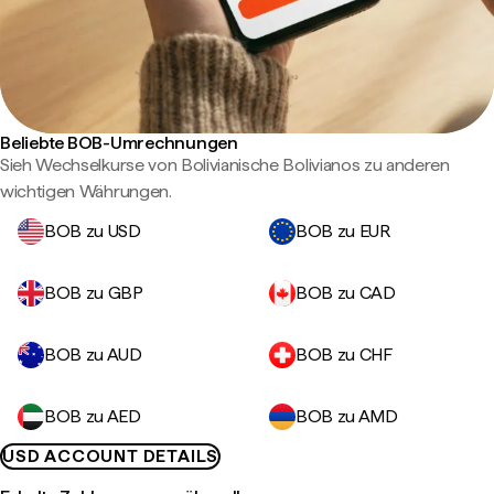
Beliebte BOB-Umrechnungen
Sieh Wechselkurse von Bolivianische Bolivianos zu anderen
wichtigen Währungen.
BOB zu USD
BOB zu EUR
BOB zu GBP
BOB zu CAD
BOB zu AUD
BOB zu CHF
BOB zu AED
BOB zu AMD
USD ACCOUNT DETAILS