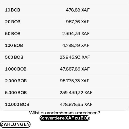
10
BOB
478
,88
XAF
20
BOB
957
,76
XAF
50
BOB
2.394
,39
XAF
100
BOB
4.788
,79
XAF
500
BOB
23.943
,93
XAF
1.000
BOB
47.887
,86
XAF
2.000
BOB
95.775
,73
XAF
5.000
BOB
239.439
,32
XAF
10.000
BOB
478.878
,63
XAF
Willst du andersherum umrechnen?
Konvertiere XAF zu BOB
ZAHLUNGEN