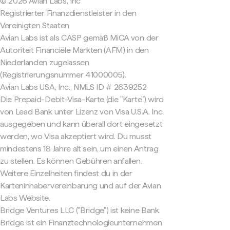
© 2026 Avian Labs, Inc
Registrierter Finanzdienstleister in den
Vereinigten Staaten
Avian Labs ist als CASP gemäß MiCA von der
Autoriteit Financiële Markten (AFM) in den
Niederlanden zugelassen
(Registrierungsnummer 41000005).
Avian Labs USA, Inc., NMLS ID # 2639252
Die Prepaid-Debit-Visa-Karte (die "Karte") wird
von Lead Bank unter Lizenz von Visa U.S.A. Inc.
ausgegeben und kann überall dort eingesetzt
werden, wo Visa akzeptiert wird. Du musst
mindestens 18 Jahre alt sein, um einen Antrag
zu stellen. Es können Gebühren anfallen.
Weitere Einzelheiten findest du in der
Karteninhabervereinbarung und auf der Avian
Labs Website.
Bridge Ventures LLC ("Bridge") ist keine Bank.
Bridge ist ein Finanztechnologieunternehmen