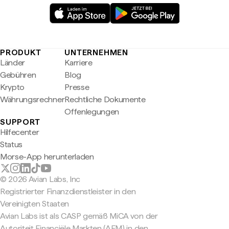
PRODUKT
UNTERNEHMEN
Länder
Karriere
Gebühren
Blog
Krypto
Presse
Währungsrechner
Rechtliche Dokumente
Offenlegungen
SUPPORT
Hilfecenter
Status
Morse-App herunterladen
© 2026 Avian Labs, Inc
Registrierter Finanzdienstleister in den
Vereinigten Staaten
Avian Labs ist als CASP gemäß MiCA von der
Autoriteit Financiële Markten (AFM) in den