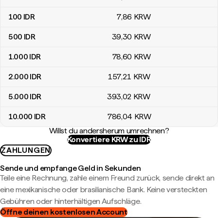
100
IDR
7
,86
KRW
500
IDR
39
,30
KRW
1.000
IDR
78
,60
KRW
2.000
IDR
157
,21
KRW
5.000
IDR
393
,02
KRW
10.000
IDR
786
,04
KRW
Willst du andersherum umrechnen?
Konvertiere KRW zu IDR
ZAHLUNGEN
Sende und empfange Geld in Sekunden
Teile eine Rechnung, zahle einem Freund zurück, sende direkt an
eine mexikanische oder brasilianische Bank. Keine versteckten
Gebühren oder hinterhältigen Aufschläge.
Öffne deinen kostenlosen Account