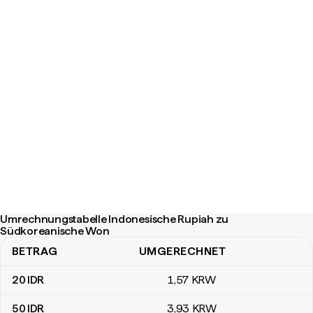
Umrechnungstabelle Indonesische Rupiah zu
Südkoreanische Won
BETRAG
UMGERECHNET
Umrechnungstabelle Indonesische Rupiah zu Südkoreanische W
20
IDR
1
,57
KRW
50
IDR
3
,93
KRW