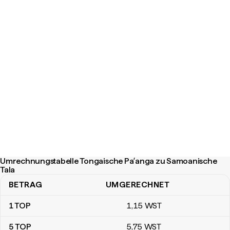
Umrechnungstabelle Tongaische Paʻanga zu Samoanische
Tala
BETRAG
UMGERECHNET
Umrechnungstabelle Tongaische Paʻanga zu Samoanische Tala
1
TOP
1
,15
WST
5
TOP
5
,75
WST