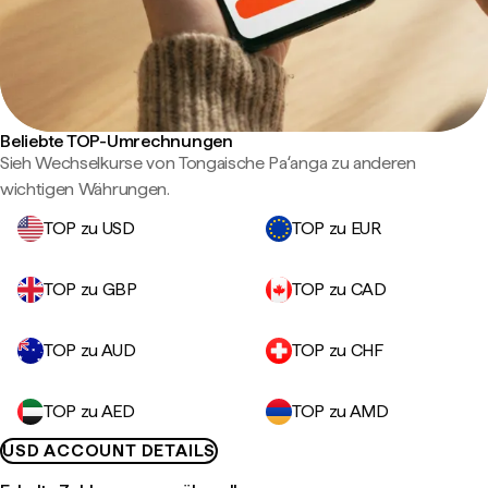
Beliebte TOP-Umrechnungen
Sieh Wechselkurse von Tongaische Paʻanga zu anderen
wichtigen Währungen.
TOP zu USD
TOP zu EUR
TOP zu GBP
TOP zu CAD
TOP zu AUD
TOP zu CHF
TOP zu AED
TOP zu AMD
USD ACCOUNT DETAILS