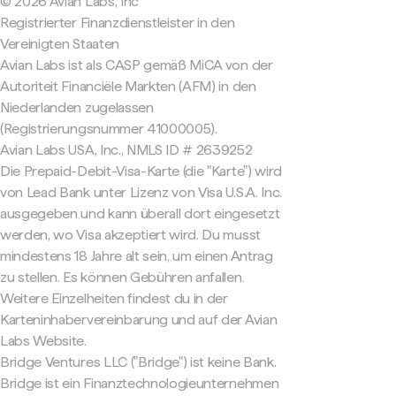
© 2026 Avian Labs, Inc
Registrierter Finanzdienstleister in den
Vereinigten Staaten
Avian Labs ist als CASP gemäß MiCA von der
Autoriteit Financiële Markten (AFM) in den
Niederlanden zugelassen
(Registrierungsnummer 41000005).
Avian Labs USA, Inc., NMLS ID # 2639252
Die Prepaid-Debit-Visa-Karte (die "Karte") wird
von Lead Bank unter Lizenz von Visa U.S.A. Inc.
ausgegeben und kann überall dort eingesetzt
werden, wo Visa akzeptiert wird. Du musst
mindestens 18 Jahre alt sein, um einen Antrag
zu stellen. Es können Gebühren anfallen.
Weitere Einzelheiten findest du in der
Karteninhabervereinbarung und auf der Avian
Labs Website.
Bridge Ventures LLC ("Bridge") ist keine Bank.
Bridge ist ein Finanztechnologieunternehmen