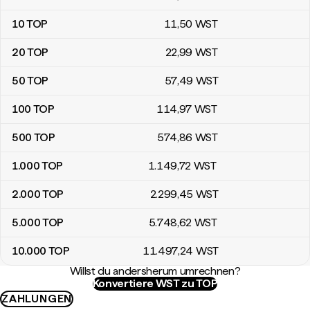
10
TOP
11
,50
WST
20
TOP
22
,99
WST
50
TOP
57
,49
WST
100
TOP
114
,97
WST
500
TOP
574
,86
WST
1.000
TOP
1.149
,72
WST
2.000
TOP
2.299
,45
WST
5.000
TOP
5.748
,62
WST
10.000
TOP
11.497
,24
WST
Willst du andersherum umrechnen?
Konvertiere WST zu TOP
ZAHLUNGEN