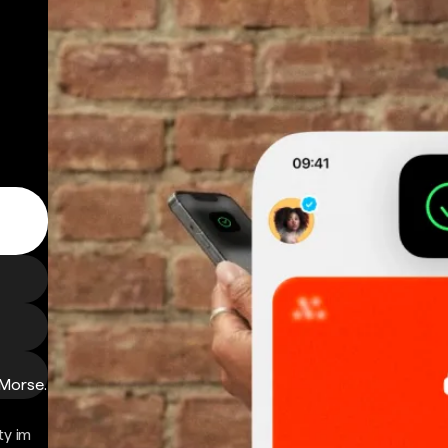
 Morse.
ty im