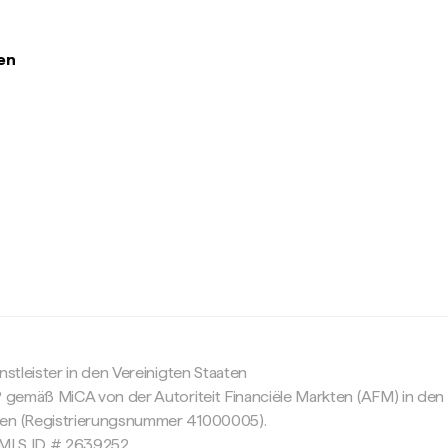
en
c
nstleister in den Vereinigten Staaten
P gemäß MiCA von der Autoriteit Financiële Markten (AFM) in den
sen (Registrierungsnummer 41000005).
 NMLS ID # 2639252