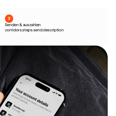
3
Senden & auszahlen
corridors.steps.send.description