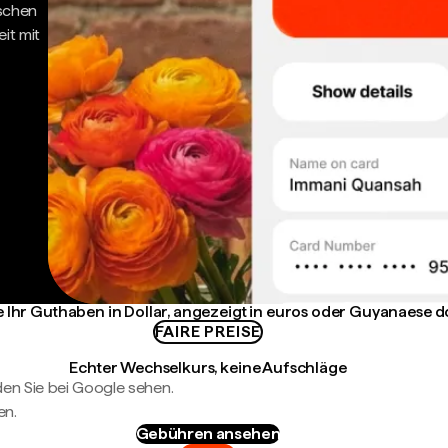
ischen
it mit
e Ihr Guthaben in Dollar, angezeigt in euros oder Guyanaese d
FAIRE PREISE
Echter Wechselkurs, keine Aufschläge
en Sie bei Google sehen.
en.
Gebühren ansehen