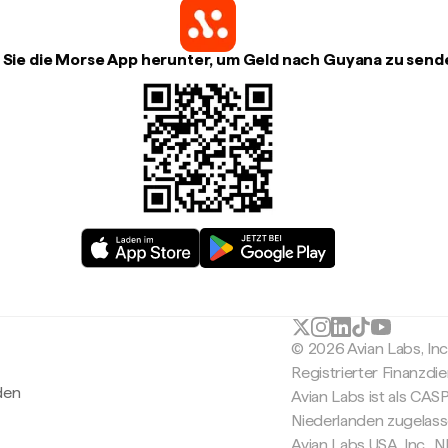
 Sie die Morse App herunter, um Geld nach Guyana zu send
© 2026 Avian Labs, In
Registrierter Finanzdie
den
Avian Labs ist als CAS
Niederlanden zugelas
Avian Labs USA, Inc.,