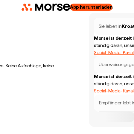
App herunterladen
Sie leben in
Kroa
Morse ist derzeit 
ständig daran, uns
Social-Media-Kanä
Überweisungsge
. Keine Aufschläge, keine
Morse ist derzeit 
ständig daran, uns
Social-Media-Kanä
Empfänger lebt i