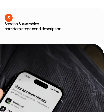
3
Senden & auszahlen
corridors.steps.send.description