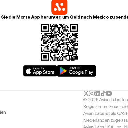
 Sie die Morse App herunter, um Geld nach Mexico zu send
© 2026 Avian Labs, In
Registrierter Finanzdie
den
Avian Labs ist als CAS
Niederlanden zugelas
Avian Labs USA, Inc.,