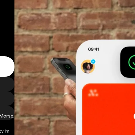
 Morse.
ty im