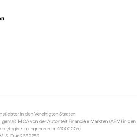
en
c
nstleister in den Vereinigten Staaten
P gemäß MiCA von der Autoriteit Financiële Markten (AFM) in den
sen (Registrierungsnummer 41000005).
 NMLS ID # 2639252