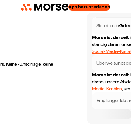
App herunterladen
Sie leben in
Grie
Morse ist derzeit 
ständig daran, uns
Social-Media-Kanä
Überweisungsge
. Keine Aufschläge, keine
Morse ist derzeit 
daran, unsere Abde
Media-Kanälen
, um
Empfänger lebt i