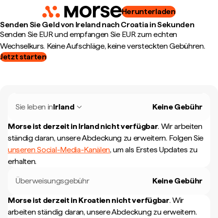
Herunterladen
Senden Sie Geld von Ireland nach Croatia in Sekunden
Senden Sie EUR und empfangen Sie EUR zum echten
Wechselkurs. Keine Aufschläge, keine versteckten Gebühren.
Jetzt starten
Sie leben in
Irland
Keine Gebühr
Morse ist derzeit in
Irland
nicht verfügbar
.
Wir arbeiten
ständig daran, unsere Abdeckung zu erweitern. Folgen Sie
unseren Social-Media-Kanälen
, um als Erstes Updates zu
erhalten.
Überweisungsgebühr
Keine Gebühr
Morse ist derzeit in
Kroatien
nicht verfügbar
.
Wir
arbeiten ständig daran, unsere Abdeckung zu erweitern.