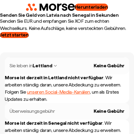
Herunterladen
Senden Sie Geld von Latvia nach Senegal in Sekunden
Senden Sie EUR und empfangen Sie XOF zum echten
Wechselkurs. Keine Aufschläge, keine versteckten Gebühren.
Jetzt starten
Sie leben in
Lettland
Keine Gebühr
Morse ist derzeit in
Lettland
nicht verfügbar
.
Wir
arbeiten ständig daran, unsere Abdeckung zu erweitern.
Folgen Sie
unseren Social-Media-Kanälen
, um als Erstes
Updates zu erhalten.
Überweisungsgebühr
Keine Gebühr
Morse ist derzeit in
Senegal
nicht verfügbar
.
Wir
arbeiten ständig daran, unsere Abdeckung zu erweitern.