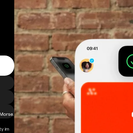
 Morse.
ty im