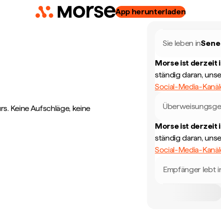
App herunterladen
Sie leben in
Sene
Morse ist derzeit 
ständig daran, uns
Social-Media-Kanä
Überweisungsge
. Keine Aufschläge, keine
Morse ist derzeit 
ständig daran, uns
Social-Media-Kanä
Empfänger lebt i