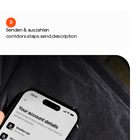
3
Senden & auszahlen
corridors.steps.send.description