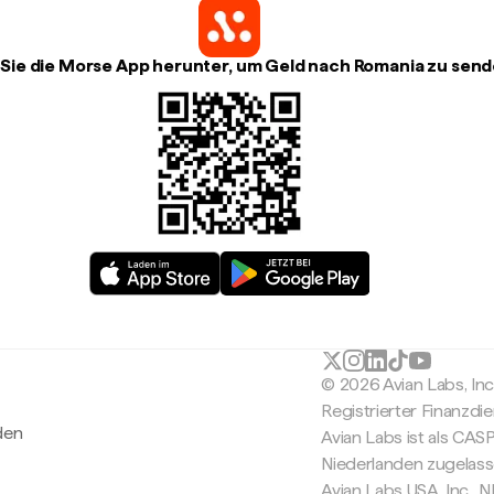
Sie die Morse App herunter, um Geld nach Romania zu sen
© 2026 Avian Labs, In
Registrierter Finanzdie
den
Avian Labs ist als CAS
Niederlanden zugelas
Avian Labs USA, Inc.,