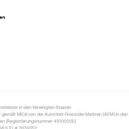
den
c
nstleister in den Vereinigten Staaten
P gemäß MiCA von der Autoriteit Financiële Markten (AFM) in den
sen (Registrierungsnummer 41000005).
 NMLS ID # 2639252