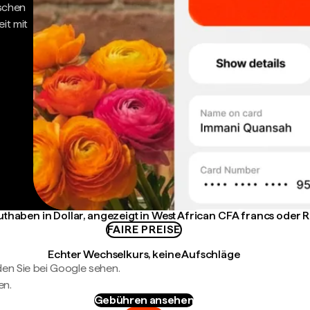
ischen
it mit
Guthaben in Dollar, angezeigt in West African CFA francs oder 
FAIRE PREISE
Echter Wechselkurs, keine Aufschläge
en Sie bei Google sehen.
en.
Gebühren ansehen