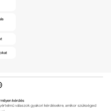
la
at
okat
rmilyen kérdés
yértelmű válaszok gyakori kérdésekre, amikor szükséged