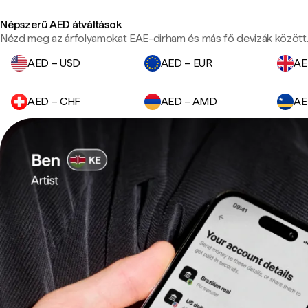
Népszerű AED átváltások
Nézd meg az árfolyamokat EAE-dirham és más fő devizák között
AED – USD
AED – EUR
AE
AED – CHF
AED – AMD
AE