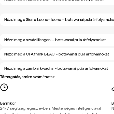
Nézd meg a Sierra Leone-i leone – botswanai pula árfolyamoka
Nézd meg a szvázi lilangeni – botswanai pula árfolyamokat
Nézd meg a CFA frank BEAC – botswanai pula árfolyamokat
Nézd meg a zambiai kwacha – botswanai pula árfolyamokat
Támogatás, amire számíthatsz
Bármikor
B
24/7 segítség, egész évben. Mesterséges intelligenciával
N