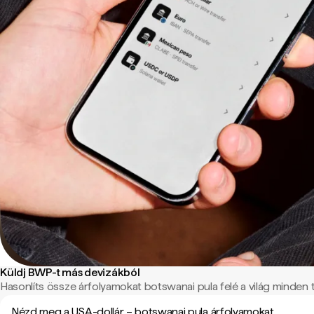
Küldj BWP-t más devizákból
Hasonlíts össze árfolyamokat botswanai pula felé a világ minden tá
Nézd meg a USA-dollár – botswanai pula árfolyamokat