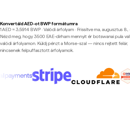
Konvertáld AED-ot BWP formátumra
1 AED ≈ 3,5914 BWP · Valódi árfolyam
·
Frissítve ma, augusztus 8.,
Nézd meg, hogy 3500 EAE-dirham mennyit ér botswanai pula va
valódi árfolyamon. Küldj pénzt a Morse-szal — nincs rejtett felár,
nincsenek felpuffasztott árfolyamok.