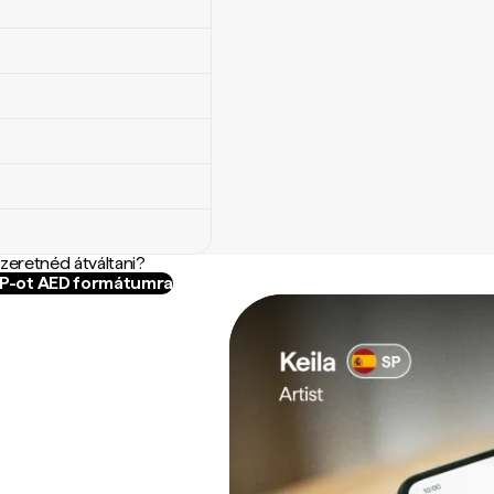
szeretnéd átváltani?
WP-ot AED formátumra