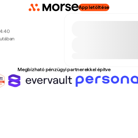
App letöltése
 4:40
lutában
Megbízható pénzügyi partnerekkel építve