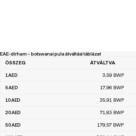
EAE-dirham – botswanai pula átváltási táblázat
ÖSSZEG
ÁTVÁLTVA
EAE-dirham – botswanai pula átváltási táblázat
1
AED
3
,59
BWP
5
AED
17
,96
BWP
10
AED
35
,91
BWP
20
AED
71
,83
BWP
50
AED
179
,57
BWP