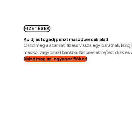
FIZETÉSEK
Küldj és fogadj pénzt másodpercek alatt
Oszd meg a számlát, fizess vissza egy barátnak, küldj
mexikói vagy brazil bankba. Nincsenek rejtett díjak és c
Nyisd meg az ingyenes fiókod