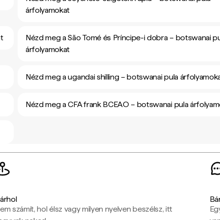
árfolyamokat
t
Nézd meg a São Tomé és Príncipe-i dobra – botswanai pu
árfolyamokat
Nézd meg a ugandai shilling – botswanai pula árfolyamok
Nézd meg a CFA frank BCEAO – botswanai pula árfolyam
árhol
Bá
em számít, hol élsz vagy milyen nyelven beszélsz, itt
Eg