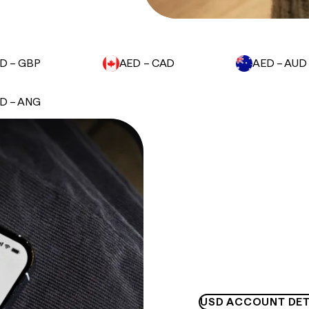
.
D – GBP
AED – CAD
AED – AUD
D – ANG
USD ACCOUNT DET