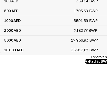
100
AED
359
,14
BWP
500
AED
1795
,69
BWP
1000
AED
3591
,39
BWP
2000
AED
7182
,77
BWP
5000
AED
17 956
,93
BWP
10 000
AED
35 913
,87
BWP
Fordítva 
Váltsd át B