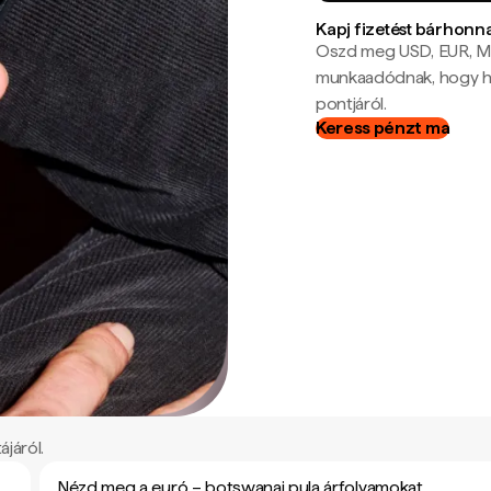
Kapj fizetést bárhonn
Oszd meg USD, EUR, MX
munkaadódnak, hogy hel
pontjáról.
Keress pénzt ma
járól.
Nézd meg a euró – botswanai pula árfolyamokat