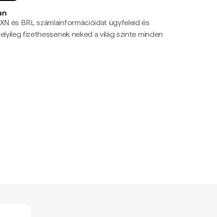
an
N és BRL számlainformációidat ügyfeleid és
yileg fizethessenek neked a világ szinte minden