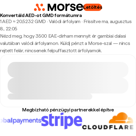
Letöltés
Konvertáld AED-ot GMD formátumra
1 AED ≈ 20,5232 GMD · Valódi árfolyam
·
Frissítve ma, augusztus
8., 22:05
Nézd meg, hogy 3500 EAE-dirham mennyit ér gambiai dalasi
valutában valódi árfolyamon. Küldj pénzt a Morse-szal — nincs
rejtett felár, nincsenek felpuffasztott árfolyamok.
Megbízható pénzügyi partnerekkel építve