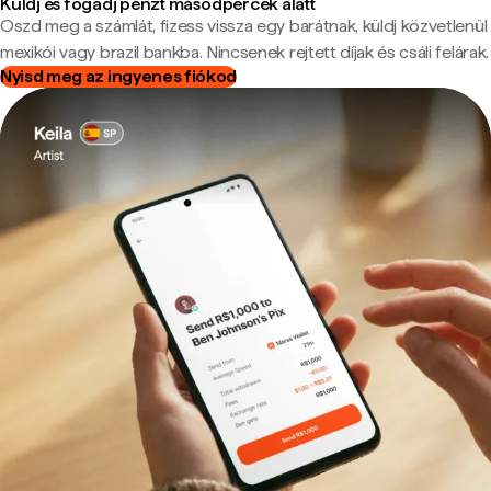
Küldj és fogadj pénzt másodpercek alatt
Oszd meg a számlát, fizess vissza egy barátnak, küldj közvetlenül
mexikói vagy brazil bankba. Nincsenek rejtett díjak és csáli felárak.
Nyisd meg az ingyenes fiókod