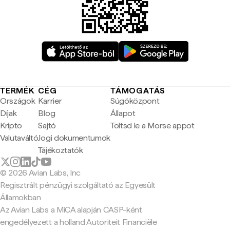
TERMÉK
CÉG
TÁMOGATÁS
Országok
Karrier
Súgóközpont
Díjak
Blog
Állapot
Kripto
Sajtó
Töltsd le a Morse appot
Valutaváltó
Jogi dokumentumok
Tájékoztatók
© 2026 Avian Labs, Inc
Regisztrált pénzügyi szolgáltató az Egyesült
Államokban
Az Avian Labs a MiCA alapján CASP-ként
engedélyezett a holland Autoriteit Financiële