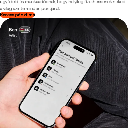
ügyfeleid és munkaadódnak, hogy helyileg fizethessenek neked
a világ szinte minden pontjáról.
Keress pénzt ma