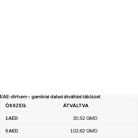
EAE-dirham – gambiai dalasi átváltási táblázat
ÖSSZEG
ÁTVÁLTVA
EAE-dirham – gambiai dalasi átváltási táblázat
1
AED
20
,52
GMD
5
AED
102
,62
GMD