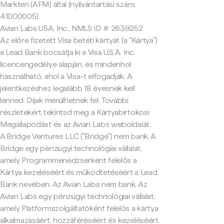
Markten (AFM) által (nyilvántartási szám:
41000005).
Avian Labs USA, Inc., NMLS ID # 2639252
Az előre fizetett Visa betéti kártyát (a "Kártya")
a Lead Bank bocsátja ki a Visa U.S.A. Inc.
licencengedélye alapján, és mindenhol
használható, ahol a Visa-t elfogadják. A
jelentkezéshez legalább 18 évesnek kell
lenned. Díjak merülhetnek fel. További
részletekért tekintsd meg a Kártyabirtokosi
Megállapodást és az Avian Labs weboldalát.
A Bridge Ventures LLC ("Bridge") nem bank. A
Bridge egy pénzügyi technológiai vállalat,
amely Programmenedzserként felelős a
Kártya kezeléséért és működtetéséért a Lead
Bank nevében. Az Avian Labs nem bank. Az
Avian Labs egy pénzügyi technológiai vállalat,
amely Platformszolgáltatóként felelős a kártya
alkalmazásáért, hozzáféréséért és kezeléséért.