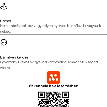
Bárhol
Nem számít, hol élsz vagy milyen nyelven beszélsz, itt vagyunk
neked.
Bármilyen kérdés
Egyértelmű válaszok gyakori kérdésekre, amikor szükséged
van rá.
Szkenneld be a letöltéshez