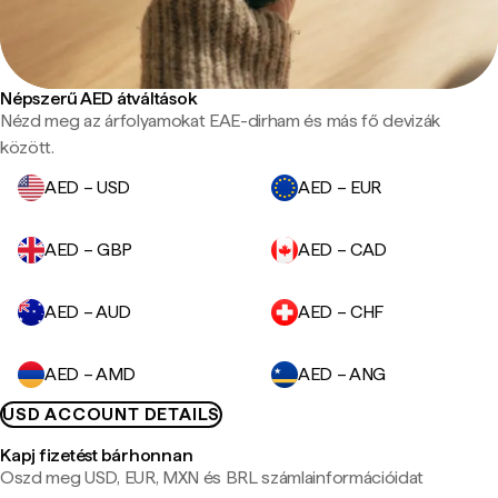
Népszerű AED átváltások
Nézd meg az árfolyamokat EAE-dirham és más fő devizák
között.
AED – USD
AED – EUR
AED – GBP
AED – CAD
AED – AUD
AED – CHF
AED – AMD
AED – ANG
USD ACCOUNT DETAILS
Kapj fizetést bárhonnan
Oszd meg USD, EUR, MXN és BRL számlainformációidat