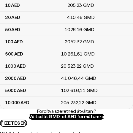
10
AED
205
,23
GMD
20
AED
410
,46
GMD
50
AED
1026
,16
GMD
100
AED
2052
,32
GMD
500
AED
10 261
,61
GMD
1000
AED
20 523
,22
GMD
2000
AED
41 046
,44
GMD
5000
AED
102 616
,11
GMD
10 000
AED
205 232
,22
GMD
Fordítva szeretnéd átváltani?
Váltsd át GMD-ot AED formátumra
FIZETÉSEK