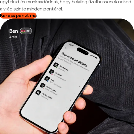
ügyfeleid és munkaadódnak, hogy helyileg fizethessenek neked
a világ szinte minden pontjáról.
Keress pénzt ma