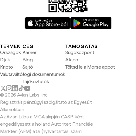
TERMÉK
CÉG
TÁMOGATÁS
Országok
Karrier
Súgóközpont
Díjak
Blog
Állapot
Kripto
Sajtó
Töltsd le a Morse appot
Valutaváltó
Jogi dokumentumok
Tájékoztatók
© 2026 Avian Labs, Inc
Regisztrált pénzügyi szolgáltató az Egyesült
Államokban
Az Avian Labs a MiCA alapján CASP-ként
engedélyezett a holland Autoriteit Financiële
Markten (AFM) által (nyilvántartási szám: