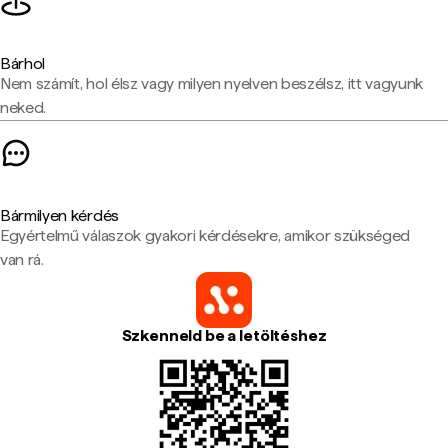
Bárhol
Nem számít, hol élsz vagy milyen nyelven beszélsz, itt vagyunk
neked.
Bármilyen kérdés
Egyértelmű válaszok gyakori kérdésekre, amikor szükséged
van rá.
Szkenneld be a letöltéshez