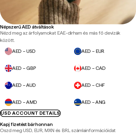
Népszerű AED átváltások
Nézd meg az árfolyamokat EAE-dirham és más fő devizák
között.
AED – USD
AED – EUR
AED – GBP
AED – CAD
AED – AUD
AED – CHF
AED – AMD
AED – ANG
USD ACCOUNT DETAILS
Kapj fizetést bárhonnan
Oszd meg USD, EUR, MXN és BRL számlainformációidat