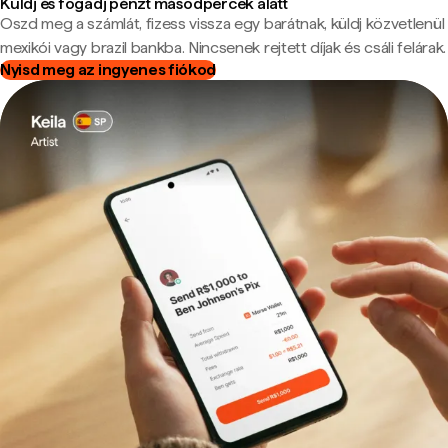
Küldj és fogadj pénzt másodpercek alatt
Oszd meg a számlát, fizess vissza egy barátnak, küldj közvetlenül
mexikói vagy brazil bankba. Nincsenek rejtett díjak és csáli felárak.
Nyisd meg az ingyenes fiókod