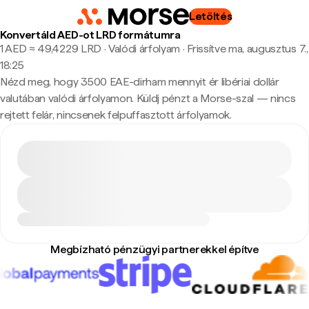
Letöltés
Konvertáld AED-ot LRD formátumra
1 AED ≈ 49,4229 LRD · Valódi árfolyam
·
Frissítve ma, augusztus 7.,
18:25
Nézd meg, hogy 3500 EAE-dirham mennyit ér libériai dollár
valutában valódi árfolyamon. Küldj pénzt a Morse-szal — nincs
rejtett felár, nincsenek felpuffasztott árfolyamok.
Megbízható pénzügyi partnerekkel építve