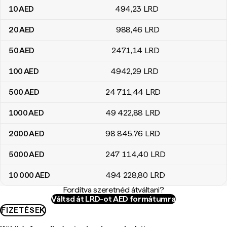
10
AED
494
,23
LRD
20
AED
988
,46
LRD
50
AED
2471
,14
LRD
100
AED
4942
,29
LRD
500
AED
24 711
,44
LRD
1000
AED
49 422
,88
LRD
2000
AED
98 845
,76
LRD
5000
AED
247 114
,40
LRD
10 000
AED
494 228
,80
LRD
Fordítva szeretnéd átváltani?
Váltsd át LRD-ot AED formátumra
FIZETÉSEK