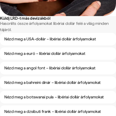
Küldj LRD-t más devizákból
Hasonlíts össze árfolyamokat libériai dollár felé a világ minden
tájáról.
Nézd meg a USA-dollár – libériai dollár árfolyamokat
Nézd meg a euró – libériai dollár árfolyamokat
Nézd meg a angol font – libériai dollár árfolyamokat
Nézd meg a bahreini dinár – libériai dollár árfolyamokat
Nézd meg a botswanai pula – libériai dollár árfolyamokat
Nézd meg a dzsibuti frank – libériai dollár árfolyamokat