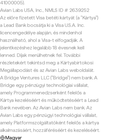
41000005).
Avian Labs USA, Inc., NMLS ID # 2639252
Az előre fizetett Visa betéti kártyát (a "Kártya")
a Lead Bank bocsátja ki a Visa U.S.A. Inc.
licencengedélye alapján, és mindenhol
használható, ahol a Visa-t elfogadják. A
jelentkezéshez legalább 18 évesnek kell
lenned. Díjak merülhetnek fel. További
részletekért tekintsd meg a Kártyabirtokosi
Megállapodást és az Avian Labs weboldalát.
A Bridge Ventures LLC ("Bridge") nem bank. A
Bridge egy pénzügyi technológiai vállalat,
amely Programmenedzserként felelős a
Kártya kezeléséért és működtetéséért a Lead
Bank nevében. Az Avian Labs nem bank. Az
Avian Labs egy pénzügyi technológiai vállalat,
amely Platformszolgáltatóként felelős a kártya
alkalmazásáért, hozzáféréséért és kezeléséért.
Magyar