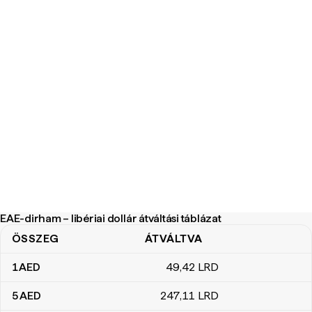
EAE-dirham – libériai dollár átváltási táblázat
ÖSSZEG
ÁTVÁLTVA
EAE-dirham – libériai dollár átváltási táblázat
1
AED
49
,42
LRD
5
AED
247
,11
LRD