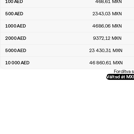
100
AED
468
,61
MXN
500
AED
2343
,03
MXN
1000
AED
4686
,06
MXN
2000
AED
9372
,12
MXN
5000
AED
23 430
,31
MXN
10 000
AED
46 860
,61
MXN
Fordítva 
Váltsd át M