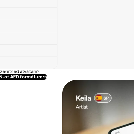
szeretnéd átváltani?
XN-ot AED formátumra