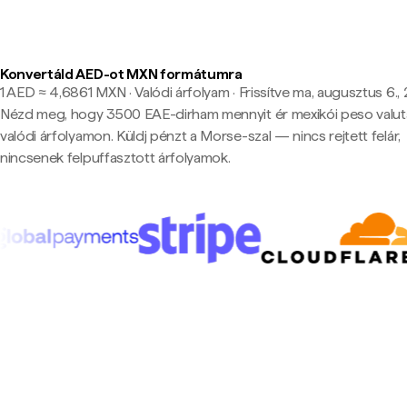
Konvertáld AED-ot MXN formátumra
1 AED ≈ 4,6861 MXN · Valódi árfolyam
·
Frissítve ma, augusztus 6., 
Nézd meg, hogy 3500 EAE-dirham mennyit ér mexikói peso valu
valódi árfolyamon. Küldj pénzt a Morse-szal — nincs rejtett felár,
nincsenek felpuffasztott árfolyamok.