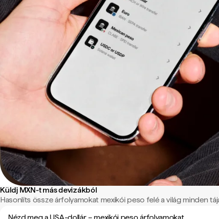
Küldj MXN-t más devizákból
Hasonlíts össze árfolyamokat mexikói peso felé a világ minden tájá
Nézd meg a USA-dollár – mexikói peso árfolyamokat