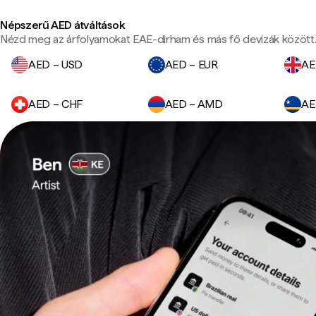
Népszerű AED átváltások
Nézd meg az árfolyamokat EAE-dirham és más fő devizák között
AED – USD
AED – EUR
AE
AED – CHF
AED – AMD
AE