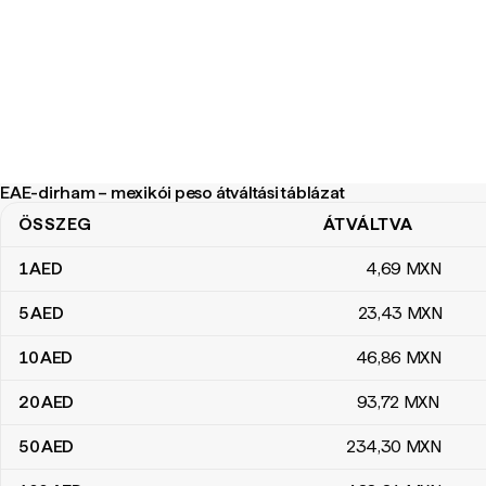
EAE-dirham – mexikói peso átváltási táblázat
ÖSSZEG
ÁTVÁLTVA
EAE-dirham – mexikói peso átváltási táblázat
1
AED
4
,69
MXN
5
AED
23
,43
MXN
10
AED
46
,86
MXN
20
AED
93
,72
MXN
50
AED
234
,30
MXN