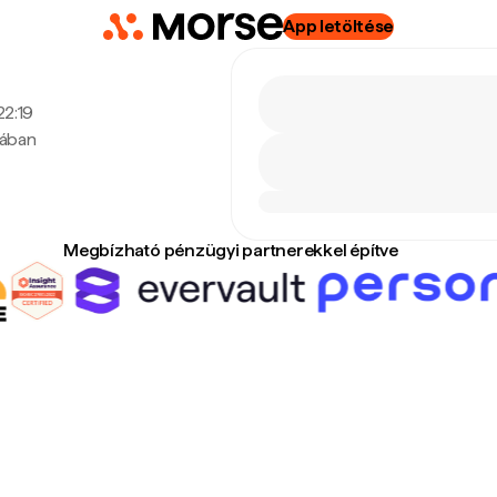
App letöltése
22:19
tában
Megbízható pénzügyi partnerekkel építve