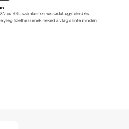
an
N és BRL számlainformációidat ügyfeleid és
yileg fizethessenek neked a világ szinte minden