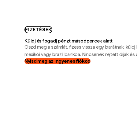
FIZETÉSEK
Küldj és fogadj pénzt másodpercek alatt
Oszd meg a számlát, fizess vissza egy barátnak, küldj
mexikói vagy brazil bankba. Nincsenek rejtett díjak és c
Nyisd meg az ingyenes fiókod