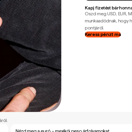
Kapj fizetést bárhonn
Oszd meg USD, EUR, MX
munkaadódnak, hogy hel
pontjáról.
Keress pénzt ma
ról.
Nézd meg a euró – mexikói peso árfolyamokat