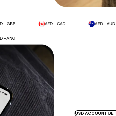
.
D – GBP
AED – CAD
AED – AUD
D – ANG
USD ACCOUNT DET