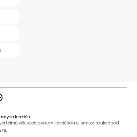
t
rmilyen kérdés
yértelmű válaszok gyakori kérdésekre, amikor szükséged
 rá.