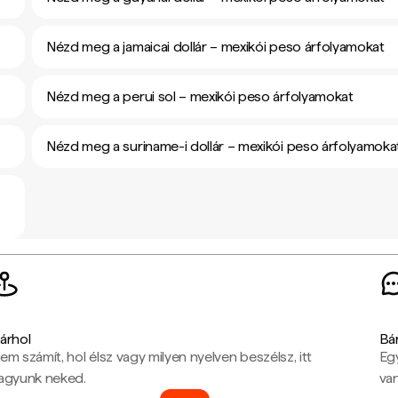
Nézd meg a jamaicai dollár – mexikói peso árfolyamokat
Nézd meg a perui sol – mexikói peso árfolyamokat
Nézd meg a suriname-i dollár – mexikói peso árfolyamoka
árhol
Bá
em számít, hol élsz vagy milyen nyelven beszélsz, itt
Eg
agyunk neked.
van