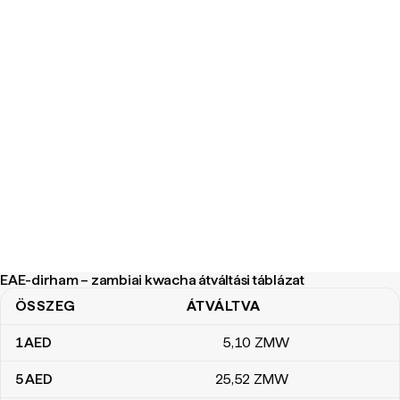
EAE-dirham – zambiai kwacha átváltási táblázat
ÖSSZEG
ÁTVÁLTVA
EAE-dirham – zambiai kwacha átváltási táblázat
1
AED
5
,10
ZMW
5
AED
25
,52
ZMW