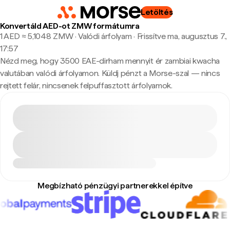
Letöltés
Konvertáld AED-ot ZMW formátumra
1 AED ≈ 5,1048 ZMW · Valódi árfolyam
·
Frissítve ma, augusztus 7.,
17:57
Nézd meg, hogy 3500 EAE-dirham mennyit ér zambiai kwacha
valutában valódi árfolyamon. Küldj pénzt a Morse-szal — nincs
rejtett felár, nincsenek felpuffasztott árfolyamok.
Megbízható pénzügyi partnerekkel építve