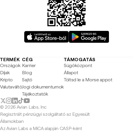
TERMÉK
CÉG
TÁMOGATÁS
Országok
Karrier
Súgóközpont
Díjak
Blog
Állapot
Kripto
Sajtó
Töltsd le a Morse appot
Valutaváltó
Jogi dokumentumok
Tájékoztatók
© 2026 Avian Labs, Inc
Regisztrált pénzügyi szolgáltató az Egyesült
Államokban
Az Avian Labs a MiCA alapján CASP-ként