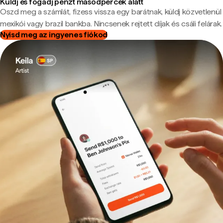
Küldj és fogadj pénzt másodpercek alatt
Oszd meg a számlát, fizess vissza egy barátnak, küldj közvetlenül
mexikói vagy brazil bankba. Nincsenek rejtett díjak és csáli felárak.
Nyisd meg az ingyenes fiókod