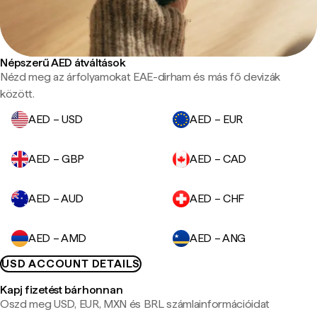
Népszerű AED átváltások
Nézd meg az árfolyamokat EAE-dirham és más fő devizák
között.
AED – USD
AED – EUR
AED – GBP
AED – CAD
AED – AUD
AED – CHF
AED – AMD
AED – ANG
USD ACCOUNT DETAILS
Kapj fizetést bárhonnan
Oszd meg USD, EUR, MXN és BRL számlainformációidat