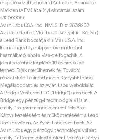
engedélyezett a holland Autoriteit Financiële
Markten (AFM) által (nyilvántartási szám:
41000005).
Avian Labs USA, Inc., NMLS ID # 2639252
Az előre fizetett Visa betéti kártyát (a "Kártya")
a Lead Bank bocsátja ki a Visa U.S.A. Inc.
licencengedélye alapján, és mindenhol
használható, ahol a Visa-t elfogadják. A
jelentkezéshez legalább 18 évesnek kell
lenned. Díjak merülhetnek fel. További
részletekért tekintsd meg a Kártyabirtokosi
Megállapodást és az Avian Labs weboldalát.
A Bridge Ventures LLC ("Bridge") nem bank. A
Bridge egy pénzügyi technológiai vállalat,
amely Programmenedzserként felelős a
Kártya kezeléséért és működtetéséért a Lead
Bank nevében. Az Avian Labs nem bank. Az
Avian Labs egy pénzügyi technológiai vállalat,
amely Platformszolgáltatóként felelős a kártya