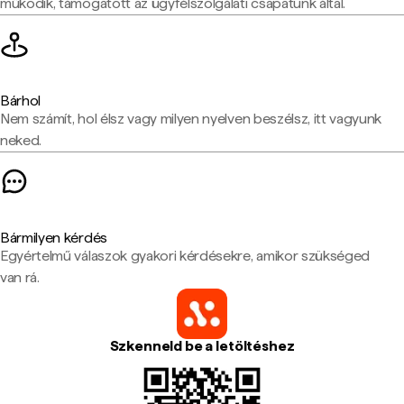
működik, támogatott az ügyfélszolgálati csapatunk által.
Bárhol
Nem számít, hol élsz vagy milyen nyelven beszélsz, itt vagyunk
neked.
Bármilyen kérdés
Egyértelmű válaszok gyakori kérdésekre, amikor szükséged
van rá.
Szkenneld be a letöltéshez