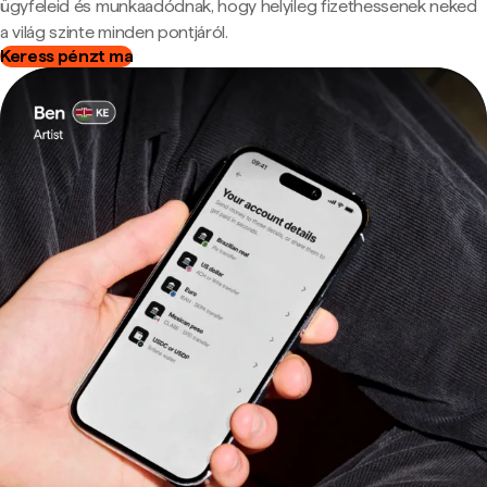
ügyfeleid és munkaadódnak, hogy helyileg fizethessenek neked
a világ szinte minden pontjáról.
Keress pénzt ma