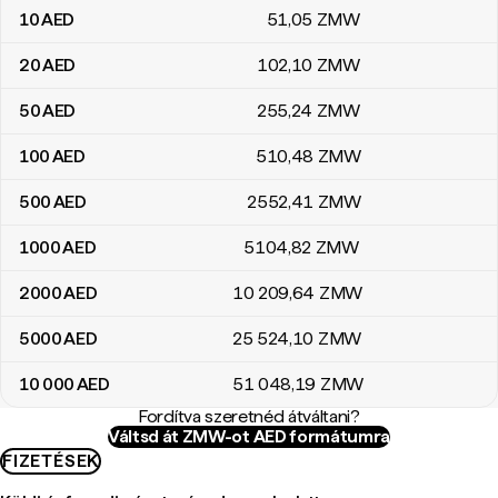
10
AED
51
,05
ZMW
20
AED
102
,10
ZMW
50
AED
255
,24
ZMW
100
AED
510
,48
ZMW
500
AED
2552
,41
ZMW
1000
AED
5104
,82
ZMW
2000
AED
10 209
,64
ZMW
5000
AED
25 524
,10
ZMW
10 000
AED
51 048
,19
ZMW
Fordítva szeretnéd átváltani?
Váltsd át ZMW-ot AED formátumra
FIZETÉSEK