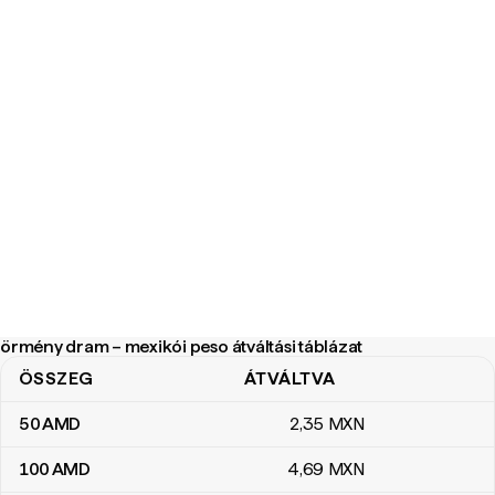
örmény dram – mexikói peso átváltási táblázat
ÖSSZEG
ÁTVÁLTVA
örmény dram – mexikói peso átváltási táblázat
50
AMD
2
,35
MXN
100
AMD
4
,69
MXN