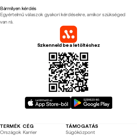
Bármilyen kérdés
Egyértelmű válaszok gyakori kérdésekre, amikor szükséged
van rá.
Szkenneld be a letöltéshez
TERMÉK
CÉG
TÁMOGATÁS
Országok
Karrier
Súgóközpont