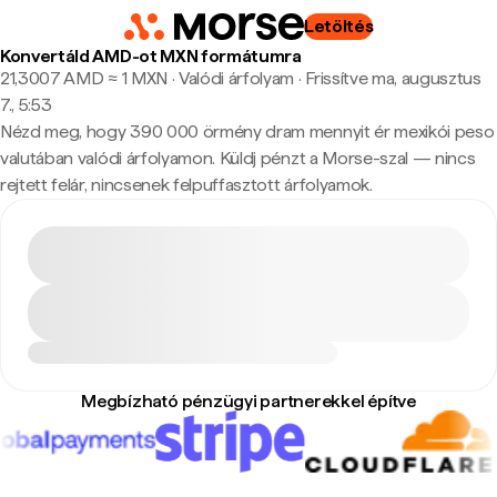
Letöltés
Konvertáld AMD-ot MXN formátumra
21,3007 AMD ≈ 1 MXN · Valódi árfolyam
·
Frissítve ma, augusztus
7., 5:53
Nézd meg, hogy 390 000 örmény dram mennyit ér mexikói peso
valutában valódi árfolyamon. Küldj pénzt a Morse-szal — nincs
rejtett felár, nincsenek felpuffasztott árfolyamok.
Megbízható pénzügyi partnerekkel építve