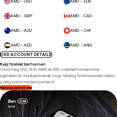
AMD – USD
AMD – EUR
AMD – GBP
AMD – CAD
AMD – AUD
AMD – CHF
AMD – AED
AMD – ANG
USD ACCOUNT DETAILS
Kapj fizetést bárhonnan
Oszd meg USD, EUR, MXN és BRL számlainformációidat
ügyfeleid és munkaadódnak, hogy helyileg fizethessenek neked
a világ szinte minden pontjáról.
Keress pénzt ma