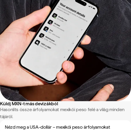
Küldj MXN-t más devizákból
Hasonlíts össze árfolyamokat mexikói peso felé a világ minden
tájáról.
Nézd meg a USA-dollár – mexikói peso árfolyamokat