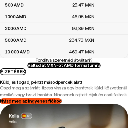
500
AMD
23
,47
MXN
1000
AMD
46
,95
MXN
2000
AMD
93
,89
MXN
5000
AMD
234
,73
MXN
10 000
AMD
469
,47
MXN
Fordítva szeretnéd átváltani?
Váltsd át MXN-ot AMD formátumra
FIZETÉSEK
Küldj és fogadj pénzt másodpercek alatt
Oszd meg a számlát, fizess vissza egy barátnak, küldj közvetlenül
mexikói vagy brazil bankba. Nincsenek rejtett díjak és csáli felárak.
Nyisd meg az ingyenes fiókod