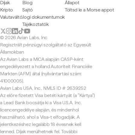
Díjak
Blog
Állapot
Kripto
Sajtó
Töltsd le a Morse appot
Valutaváltó
Jogi dokumentumok
Tájékoztatók
© 2026 Avian Labs, Inc
Regisztrált pénzügyi szolgáltató az Egyesült
Államokban
Az Avian Labs a MiCA alapján CASP-ként
engedélyezett a holland Autoriteit Financiële
Markten (AFM) által (nyilvántartási szám:
41000005).
Avian Labs USA, Inc., NMLS ID # 2639252
Az előre fizetett Visa betéti kártyát (a "Kártya")
a Lead Bank bocsátja ki a Visa U.S.A. Inc.
licencengedélye alapján, és mindenhol
használható, ahol a Visa-t elfogadják. A
jelentkezéshez legalább 18 évesnek kell
lenned. Díjak merülhetnek fel. További