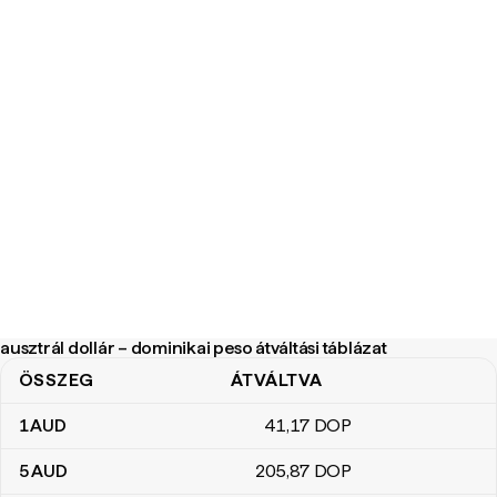
ausztrál dollár – dominikai peso átváltási táblázat
ÖSSZEG
ÁTVÁLTVA
ausztrál dollár – dominikai peso átváltási táblázat
1
AUD
41
,17
DOP
5
AUD
205
,87
DOP