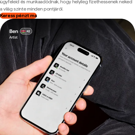
ügyfeleid és munkaadódnak, hogy helyileg fizethessenek neked
a világ szinte minden pontjáról.
Keress pénzt ma