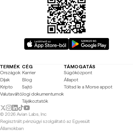
TERMÉK
CÉG
TÁMOGATÁS
Országok
Karrier
Súgóközpont
Díjak
Blog
Állapot
Kripto
Sajtó
Töltsd le a Morse appot
Valutaváltó
Jogi dokumentumok
Tájékoztatók
© 2026 Avian Labs, Inc
Regisztrált pénzügyi szolgáltató az Egyesült
Államokban