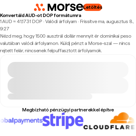
Letöltés
Konvertáld AUD-ot DOP formátumra
1 AUD ≈ 41,1731 DOP · Valódi árfolyam
·
Frissítve ma, augusztus 8.,
9:27
Nézd meg, hogy 1500 ausztrál dollár mennyit ér dominikai peso
valutában valódi árfolyamon. Küldj pénzt a Morse-szal — nincs
rejtett felár, nincsenek felpuffasztott árfolyamok.
Megbízható pénzügyi partnerekkel építve