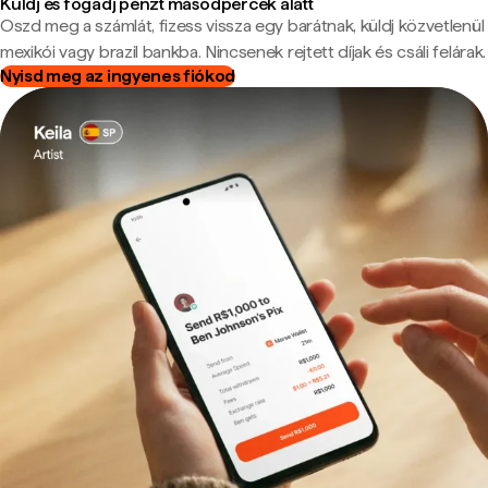
Küldj és fogadj pénzt másodpercek alatt
Oszd meg a számlát, fizess vissza egy barátnak, küldj közvetlenül
mexikói vagy brazil bankba. Nincsenek rejtett díjak és csáli felárak.
Nyisd meg az ingyenes fiókod