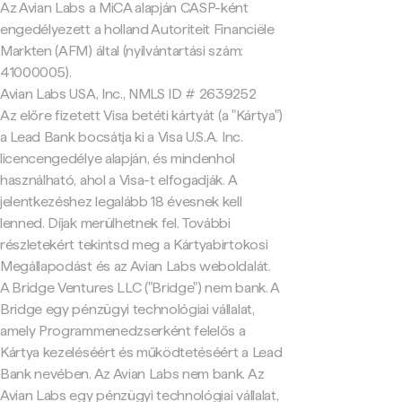
Az Avian Labs a MiCA alapján CASP-ként
engedélyezett a holland Autoriteit Financiële
Markten (AFM) által (nyilvántartási szám:
41000005).
Avian Labs USA, Inc., NMLS ID # 2639252
Az előre fizetett Visa betéti kártyát (a "Kártya")
a Lead Bank bocsátja ki a Visa U.S.A. Inc.
licencengedélye alapján, és mindenhol
használható, ahol a Visa-t elfogadják. A
jelentkezéshez legalább 18 évesnek kell
lenned. Díjak merülhetnek fel. További
részletekért tekintsd meg a Kártyabirtokosi
Megállapodást és az Avian Labs weboldalát.
A Bridge Ventures LLC ("Bridge") nem bank. A
Bridge egy pénzügyi technológiai vállalat,
amely Programmenedzserként felelős a
Kártya kezeléséért és működtetéséért a Lead
Bank nevében. Az Avian Labs nem bank. Az
Avian Labs egy pénzügyi technológiai vállalat,