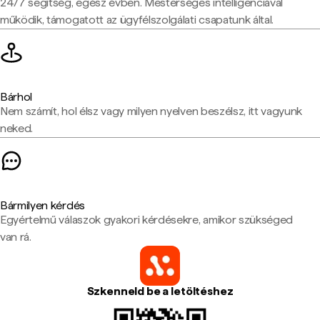
24/7 segítség, egész évben. Mesterséges intelligenciával
működik, támogatott az ügyfélszolgálati csapatunk által.
Bárhol
Nem számít, hol élsz vagy milyen nyelven beszélsz, itt vagyunk
neked.
Bármilyen kérdés
Egyértelmű válaszok gyakori kérdésekre, amikor szükséged
van rá.
Szkenneld be a letöltéshez