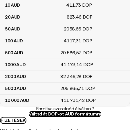
10
AUD
411
,73
DOP
20
AUD
823
,46
DOP
50
AUD
2058
,66
DOP
100
AUD
4117
,31
DOP
500
AUD
20 586
,57
DOP
1000
AUD
41 173
,14
DOP
2000
AUD
82 346
,28
DOP
5000
AUD
205 865
,71
DOP
10 000
AUD
411 731
,42
DOP
Fordítva szeretnéd átváltani?
Váltsd át DOP-ot AUD formátumra
FIZETÉSEK