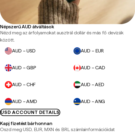
Népszerű AUD átváltások
Nézd meg az árfolyamokat ausztrál dollár és más fő devizák
között.
AUD – USD
AUD – EUR
AUD – GBP
AUD – CAD
AUD – CHF
AUD – AED
AUD – AMD
AUD – ANG
USD ACCOUNT DETAILS
Kapj fizetést bárhonnan
Oszd meg USD, EUR, MXN és BRL számlainformációidat