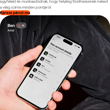
ügyfeleid és munkaadódnak, hogy helyileg fizethessenek neked
a világ szinte minden pontjáról.
Keress pénzt ma