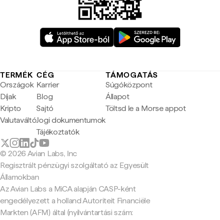
TERMÉK
CÉG
TÁMOGATÁS
Országok
Karrier
Súgóközpont
Díjak
Blog
Állapot
Kripto
Sajtó
Töltsd le a Morse appot
Valutaváltó
Jogi dokumentumok
Tájékoztatók
© 2026 Avian Labs, Inc
Regisztrált pénzügyi szolgáltató az Egyesült
Államokban
Az Avian Labs a MiCA alapján CASP-ként
engedélyezett a holland Autoriteit Financiële
Markten (AFM) által (nyilvántartási szám: