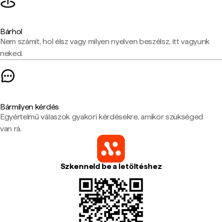
Bárhol
Nem számít, hol élsz vagy milyen nyelven beszélsz, itt vagyunk
neked.
Bármilyen kérdés
Egyértelmű válaszok gyakori kérdésekre, amikor szükséged
van rá.
Szkenneld be a letöltéshez