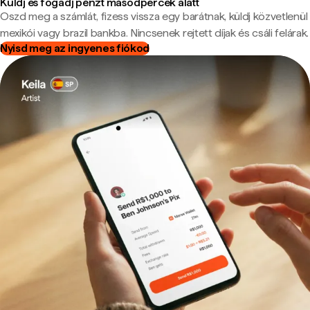
Küldj és fogadj pénzt másodpercek alatt
Oszd meg a számlát, fizess vissza egy barátnak, küldj közvetlenül
mexikói vagy brazil bankba. Nincsenek rejtett díjak és csáli felárak.
Nyisd meg az ingyenes fiókod