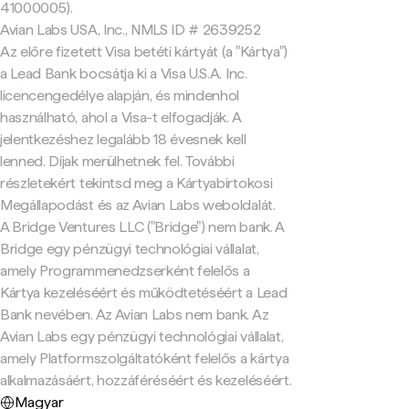
41000005).
Avian Labs USA, Inc., NMLS ID # 2639252
Az előre fizetett Visa betéti kártyát (a "Kártya")
a Lead Bank bocsátja ki a Visa U.S.A. Inc.
licencengedélye alapján, és mindenhol
használható, ahol a Visa-t elfogadják. A
jelentkezéshez legalább 18 évesnek kell
lenned. Díjak merülhetnek fel. További
részletekért tekintsd meg a Kártyabirtokosi
Megállapodást és az Avian Labs weboldalát.
A Bridge Ventures LLC ("Bridge") nem bank. A
Bridge egy pénzügyi technológiai vállalat,
amely Programmenedzserként felelős a
Kártya kezeléséért és működtetéséért a Lead
Bank nevében. Az Avian Labs nem bank. Az
Avian Labs egy pénzügyi technológiai vállalat,
amely Platformszolgáltatóként felelős a kártya
alkalmazásáért, hozzáféréséért és kezeléséért.
Magyar