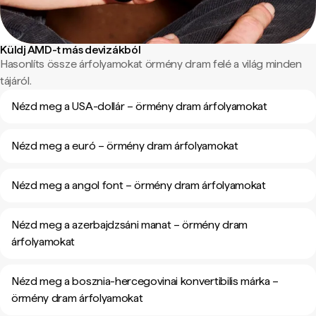
Küldj AMD-t más devizákból
Hasonlíts össze árfolyamokat örmény dram felé a világ minden
tájáról.
Nézd meg a USA-dollár – örmény dram árfolyamokat
Nézd meg a euró – örmény dram árfolyamokat
Nézd meg a angol font – örmény dram árfolyamokat
Nézd meg a azerbajdzsáni manat – örmény dram
árfolyamokat
Nézd meg a bosznia-hercegovinai konvertibilis márka –
örmény dram árfolyamokat