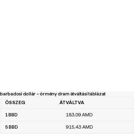
barbadosi dollár – örmény dram átváltási táblázat
ÖSSZEG
ÁTVÁLTVA
barbadosi dollár – örmény dram átváltási táblázat
1
BBD
183
,09
AMD
5
BBD
915
,43
AMD