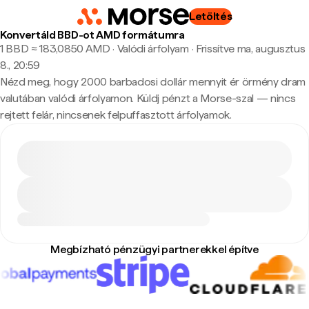
Letöltés
Konvertáld BBD-ot AMD formátumra
1 BBD ≈ 183,0850 AMD · Valódi árfolyam
·
Frissítve ma, augusztus
8., 20:59
Nézd meg, hogy 2000 barbadosi dollár mennyit ér örmény dram
valutában valódi árfolyamon. Küldj pénzt a Morse-szal — nincs
rejtett felár, nincsenek felpuffasztott árfolyamok.
Megbízható pénzügyi partnerekkel építve