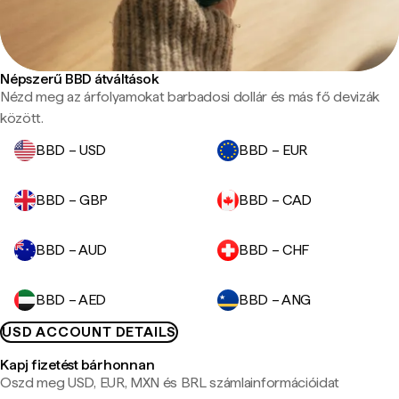
Népszerű BBD átváltások
Nézd meg az árfolyamokat barbadosi dollár és más fő devizák
között.
BBD – USD
BBD – EUR
BBD – GBP
BBD – CAD
BBD – AUD
BBD – CHF
BBD – AED
BBD – ANG
USD ACCOUNT DETAILS
Kapj fizetést bárhonnan
Oszd meg USD, EUR, MXN és BRL számlainformációidat