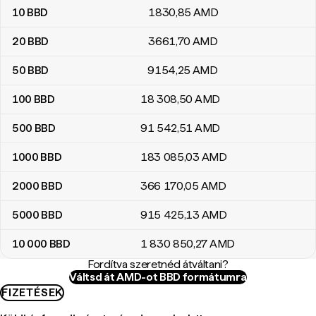
10
BBD
1830
,85
AMD
20
BBD
3661
,70
AMD
50
BBD
9154
,25
AMD
100
BBD
18 308
,50
AMD
500
BBD
91 542
,51
AMD
1000
BBD
183 085
,03
AMD
2000
BBD
366 170
,05
AMD
5000
BBD
915 425
,13
AMD
10 000
BBD
1 830 850
,27
AMD
Fordítva szeretnéd átváltani?
Váltsd át AMD-ot BBD formátumra
FIZETÉSEK