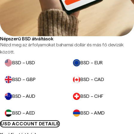
Népszerű BSD átváltások
Nézd meg az árfolyamokat bahamai dollár és más fő devizák
között.
BSD – USD
BSD – EUR
BSD – GBP
BSD – CAD
BSD – AUD
BSD – CHF
BSD – AED
BSD – AMD
USD ACCOUNT DETAILS