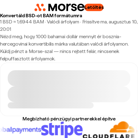
Letöltés
Konvertáld BSD-ot BAM formátumra
1 BSD ≈ 1,6944 BAM · Valódi árfolyam
·
Frissítve ma, augusztus 10.,
20:01
Nézd meg, hogy 1000 bahamai dollár mennyit ér bosznia-
hercegovinai konvertibilis márka valutában valódi árfolyamon.
Küldj pénzt a Morse-szal — nincs rejtett felár, nincsenek
felpuffasztott árfolyamok.
Megbízható pénzügyi partnerekkel építve