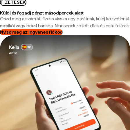
FIZETÉSEK
Küldj és fogadj pénzt másodpercek alatt
Oszd meg a számlát, fizess vissza egy barátnak, küldj közvetlenül
mexikói vagy brazil bankba. Nincsenek rejtett díjak és csáli felárak.
Nyisd meg az ingyenes fiókod