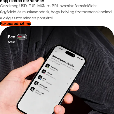
Kapj fizetést bárhonnan
Oszd meg USD, EUR, MXN és BRL számlainformációidat
ügyfeleid és munkaadódnak, hogy helyileg fizethessenek neked
a világ szinte minden pontjáról.
Keress pénzt ma