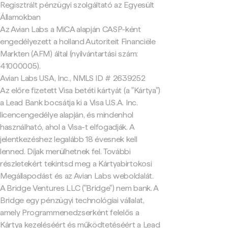
Regisztrált pénzügyi szolgáltató az Egyesült
Államokban
Az Avian Labs a MiCA alapján CASP-ként
engedélyezett a holland Autoriteit Financiële
Markten (AFM) által (nyilvántartási szám:
41000005).
Avian Labs USA, Inc., NMLS ID # 2639252
Az előre fizetett Visa betéti kártyát (a "Kártya")
a Lead Bank bocsátja ki a Visa U.S.A. Inc.
licencengedélye alapján, és mindenhol
használható, ahol a Visa-t elfogadják. A
jelentkezéshez legalább 18 évesnek kell
lenned. Díjak merülhetnek fel. További
részletekért tekintsd meg a Kártyabirtokosi
Megállapodást és az Avian Labs weboldalát.
A Bridge Ventures LLC ("Bridge") nem bank. A
Bridge egy pénzügyi technológiai vállalat,
amely Programmenedzserként felelős a
Kártya kezeléséért és működtetéséért a Lead