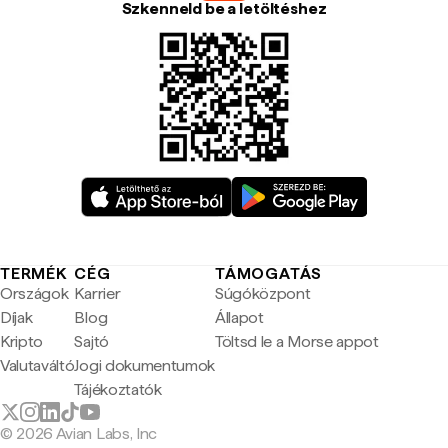
Szkenneld be a letöltéshez
TERMÉK
CÉG
TÁMOGATÁS
Országok
Karrier
Súgóközpont
Díjak
Blog
Állapot
Kripto
Sajtó
Töltsd le a Morse appot
Valutaváltó
Jogi dokumentumok
Tájékoztatók
© 2026 Avian Labs, Inc