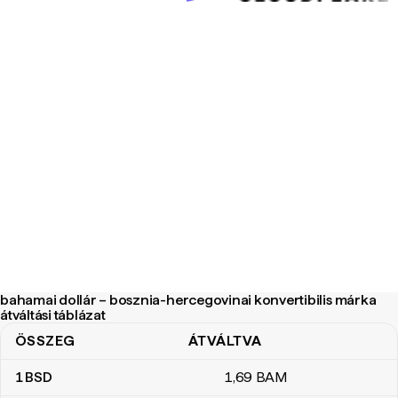
bahamai dollár – bosznia-hercegovinai konvertibilis márka
átváltási táblázat
ÖSSZEG
ÁTVÁLTVA
bahamai dollár – bosznia-hercegovinai konvertibilis márka átváltás
1
BSD
1
,69
BAM