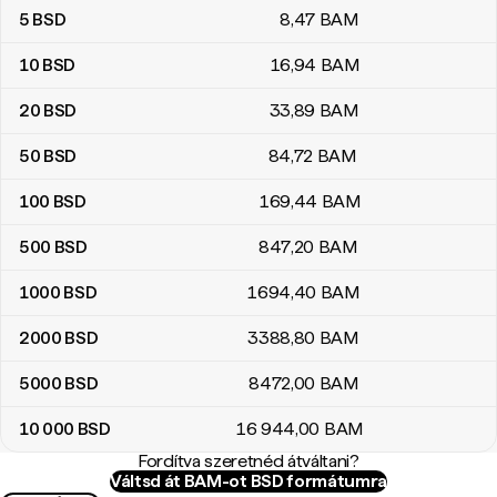
5
BSD
8
,47
BAM
10
BSD
16
,94
BAM
20
BSD
33
,89
BAM
50
BSD
84
,72
BAM
100
BSD
169
,44
BAM
500
BSD
847
,20
BAM
1000
BSD
1694
,40
BAM
2000
BSD
3388
,80
BAM
5000
BSD
8472
,00
BAM
10 000
BSD
16 944
,00
BAM
Fordítva szeretnéd átváltani?
Váltsd át BAM-ot BSD formátumra