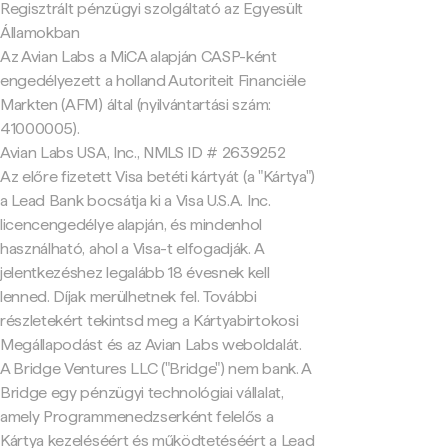
Regisztrált pénzügyi szolgáltató az Egyesült
Államokban
Az Avian Labs a MiCA alapján CASP-ként
engedélyezett a holland Autoriteit Financiële
Markten (AFM) által (nyilvántartási szám:
41000005).
Avian Labs USA, Inc., NMLS ID # 2639252
Az előre fizetett Visa betéti kártyát (a "Kártya")
a Lead Bank bocsátja ki a Visa U.S.A. Inc.
licencengedélye alapján, és mindenhol
használható, ahol a Visa-t elfogadják. A
jelentkezéshez legalább 18 évesnek kell
lenned. Díjak merülhetnek fel. További
részletekért tekintsd meg a Kártyabirtokosi
Megállapodást és az Avian Labs weboldalát.
A Bridge Ventures LLC ("Bridge") nem bank. A
Bridge egy pénzügyi technológiai vállalat,
amely Programmenedzserként felelős a
Kártya kezeléséért és működtetéséért a Lead