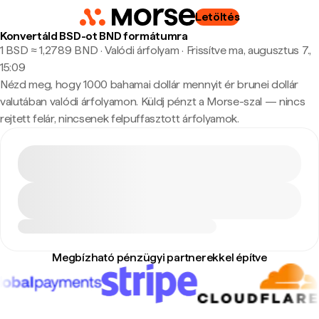
Letöltés
Konvertáld BSD-ot BND formátumra
1 BSD ≈ 1,2789 BND · Valódi árfolyam
·
Frissítve ma, augusztus 7.,
15:09
Nézd meg, hogy 1000 bahamai dollár mennyit ér brunei dollár
valutában valódi árfolyamon. Küldj pénzt a Morse-szal — nincs
rejtett felár, nincsenek felpuffasztott árfolyamok.
Megbízható pénzügyi partnerekkel építve