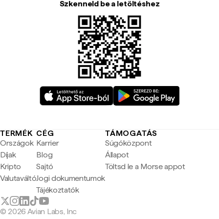
Szkenneld be a letöltéshez
TERMÉK
CÉG
TÁMOGATÁS
Országok
Karrier
Súgóközpont
Díjak
Blog
Állapot
Kripto
Sajtó
Töltsd le a Morse appot
Valutaváltó
Jogi dokumentumok
Tájékoztatók
© 2026 Avian Labs, Inc