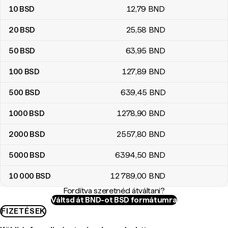
10
BSD
12
,79
BND
20
BSD
25
,58
BND
50
BSD
63
,95
BND
100
BSD
127
,89
BND
500
BSD
639
,45
BND
1000
BSD
1278
,90
BND
2000
BSD
2557
,80
BND
5000
BSD
6394
,50
BND
10 000
BSD
12 789
,00
BND
Fordítva szeretnéd átváltani?
Váltsd át BND-ot BSD formátumra
FIZETÉSEK