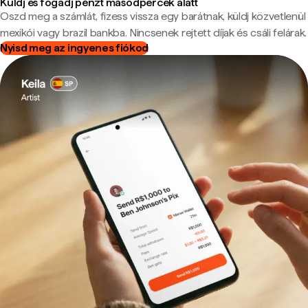
Küldj és fogadj pénzt másodpercek alatt
Oszd meg a számlát, fizess vissza egy barátnak, küldj közvetlenül
mexikói vagy brazil bankba. Nincsenek rejtett díjak és csáli felárak.
Nyisd meg az ingyenes fiókod