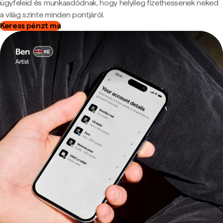
ügyfeleid és munkaadódnak, hogy helyileg fizethessenek neked
a világ szinte minden pontjáról.
Keress pénzt ma