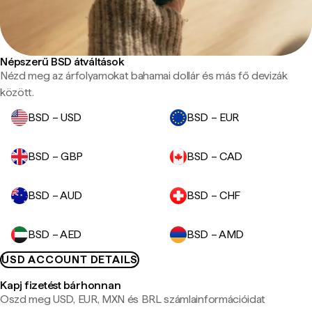
Népszerű BSD átváltások
Nézd meg az árfolyamokat bahamai dollár és más fő devizák
között.
BSD – USD
BSD – EUR
BSD – GBP
BSD – CAD
BSD – AUD
BSD – CHF
BSD – AED
BSD – AMD
USD ACCOUNT DETAILS
Kapj fizetést bárhonnan
Oszd meg USD, EUR, MXN és BRL számlainformációidat