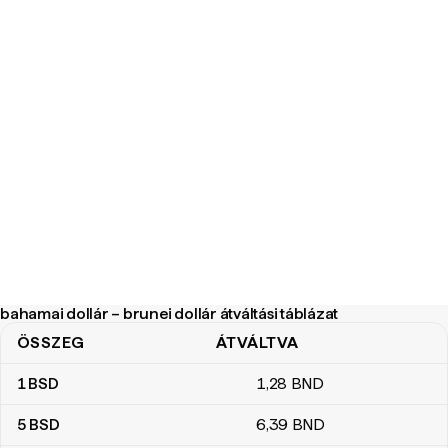
bahamai dollár – brunei dollár átváltási táblázat
ÖSSZEG
ÁTVÁLTVA
bahamai dollár – brunei dollár átváltási táblázat
1
BSD
1
,28
BND
5
BSD
6
,39
BND