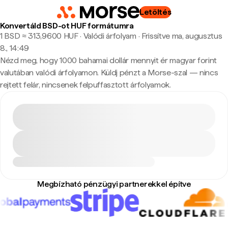
Letöltés
Konvertáld BSD-ot HUF formátumra
1 BSD ≈ 313,9600 HUF · Valódi árfolyam
·
Frissítve ma, augusztus
8., 14:49
Nézd meg, hogy 1000 bahamai dollár mennyit ér magyar forint
valutában valódi árfolyamon. Küldj pénzt a Morse-szal — nincs
rejtett felár, nincsenek felpuffasztott árfolyamok.
Megbízható pénzügyi partnerekkel építve