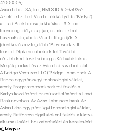
41000005).
Avian Labs USA, Inc., NMLS ID # 2639252
Az előre fizetett Visa betéti kártyát (a "Kártya")
a Lead Bank bocsátja ki a Visa U.S.A. Inc.
licencengedélye alapján, és mindenhol
használható, ahol a Visa-t elfogadják. A
jelentkezéshez legalább 18 évesnek kell
lenned. Díjak merülhetnek fel. További
részletekért tekintsd meg a Kártyabirtokosi
Megállapodást és az Avian Labs weboldalát.
A Bridge Ventures LLC ("Bridge") nem bank. A
Bridge egy pénzügyi technológiai vállalat,
amely Programmenedzserként felelős a
Kártya kezeléséért és működtetéséért a Lead
Bank nevében. Az Avian Labs nem bank. Az
Avian Labs egy pénzügyi technológiai vállalat,
amely Platformszolgáltatóként felelős a kártya
alkalmazásáért, hozzáféréséért és kezeléséért.
Magyar