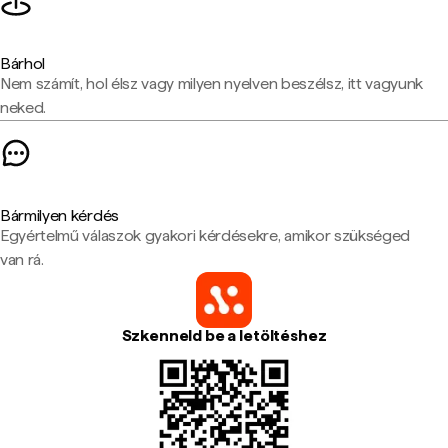
Bárhol
Nem számít, hol élsz vagy milyen nyelven beszélsz, itt vagyunk
neked.
Bármilyen kérdés
Egyértelmű válaszok gyakori kérdésekre, amikor szükséged
van rá.
Szkenneld be a letöltéshez