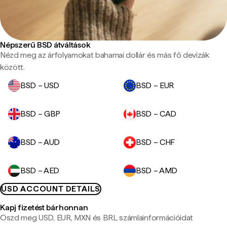
Népszerű BSD átváltások
Nézd meg az árfolyamokat bahamai dollár és más fő devizák
között.
BSD – USD
BSD – EUR
BSD – GBP
BSD – CAD
BSD – AUD
BSD – CHF
BSD – AED
BSD – AMD
USD ACCOUNT DETAILS
Kapj fizetést bárhonnan
Oszd meg USD, EUR, MXN és BRL számlainformációidat