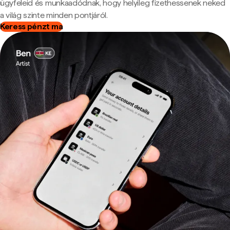
ügyfeleid és munkaadódnak, hogy helyileg fizethessenek neked
a világ szinte minden pontjáról.
Keress pénzt ma