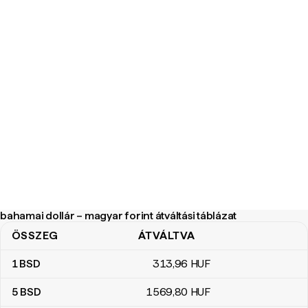
bahamai dollár – magyar forint átváltási táblázat
ÖSSZEG
ÁTVÁLTVA
bahamai dollár – magyar forint átváltási táblázat
1
BSD
313
,96
HUF
5
BSD
1569
,80
HUF