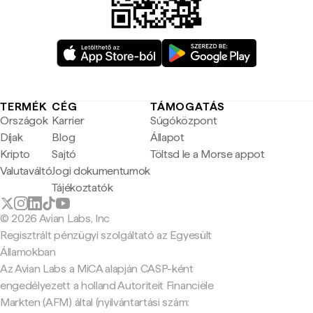
TERMÉK
CÉG
TÁMOGATÁS
Országok
Karrier
Súgóközpont
Díjak
Blog
Állapot
Kripto
Sajtó
Töltsd le a Morse appot
Valutaváltó
Jogi dokumentumok
Tájékoztatók
© 2026 Avian Labs, Inc
Regisztrált pénzügyi szolgáltató az Egyesült
Államokban
Az Avian Labs a MiCA alapján CASP-ként
engedélyezett a holland Autoriteit Financiële
Markten (AFM) által (nyilvántartási szám: