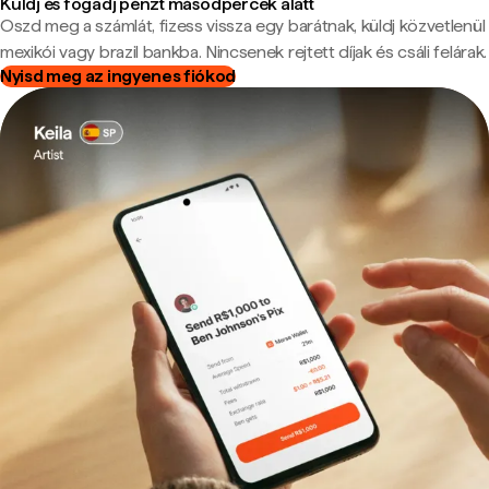
Küldj és fogadj pénzt másodpercek alatt
Oszd meg a számlát, fizess vissza egy barátnak, küldj közvetlenül
mexikói vagy brazil bankba. Nincsenek rejtett díjak és csáli felárak.
Nyisd meg az ingyenes fiókod