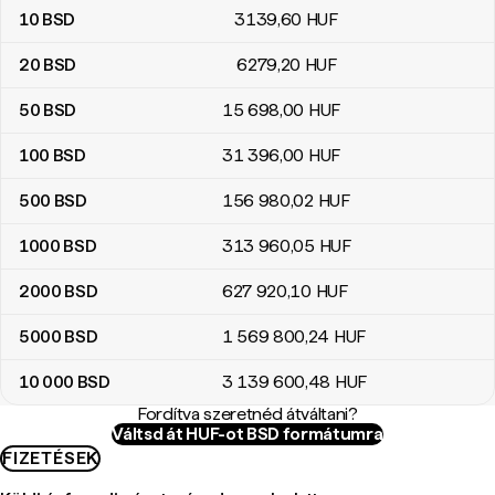
10
BSD
3139
,60
HUF
20
BSD
6279
,20
HUF
50
BSD
15 698
,00
HUF
100
BSD
31 396
,00
HUF
500
BSD
156 980
,02
HUF
1000
BSD
313 960
,05
HUF
2000
BSD
627 920
,10
HUF
5000
BSD
1 569 800
,24
HUF
10 000
BSD
3 139 600
,48
HUF
Fordítva szeretnéd átváltani?
Váltsd át HUF-ot BSD formátumra
FIZETÉSEK