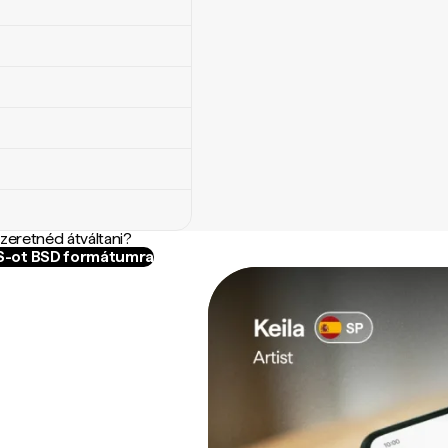
szeretnéd átváltani?
ES-ot BSD formátumra