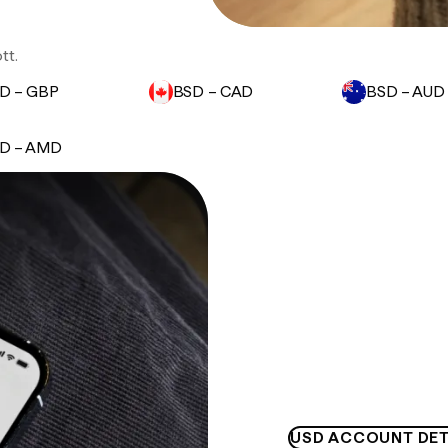
tt.
D – GBP
BSD – CAD
BSD – AUD
D – AMD
USD ACCOUNT DET