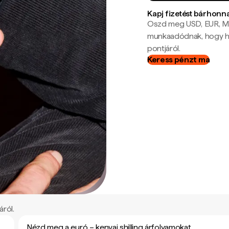
Kapj fizetést bárhonn
Oszd meg USD, EUR, MX
munkaadódnak, hogy hel
pontjáról.
Keress pénzt ma
áról.
Nézd meg a euró – kenyai shilling árfolyamokat