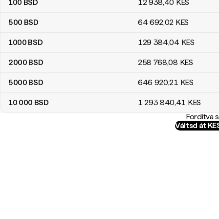
100
BSD
12 938
,40
KES
500
BSD
64 692
,02
KES
1000
BSD
129 384
,04
KES
2000
BSD
258 768
,08
KES
5000
BSD
646 920
,21
KES
10 000
BSD
1 293 840
,41
KES
Fordítva 
Váltsd át K