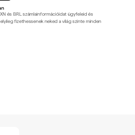
an
N és BRL számlainformációidat ügyfeleid és
yileg fizethessenek neked a világ szinte minden