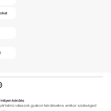
mokat
t
rmilyen kérdés
yértelmű válaszok gyakori kérdésekre, amikor szükséged