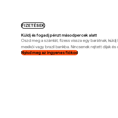
FIZETÉSEK
Küldj és fogadj pénzt másodpercek alatt
Oszd meg a számlát, fizess vissza egy barátnak, küldj
mexikói vagy brazil bankba. Nincsenek rejtett díjak és c
Nyisd meg az ingyenes fiókod