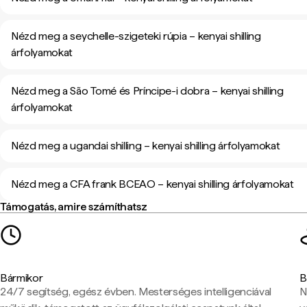
Nézd meg a seychelle-szigeteki rúpia – kenyai shilling
árfolyamokat
Nézd meg a São Tomé és Príncipe-i dobra – kenyai shilling
árfolyamokat
Nézd meg a ugandai shilling – kenyai shilling árfolyamokat
Nézd meg a CFA frank BCEAO – kenyai shilling árfolyamokat
Támogatás, amire számíthatsz
Bármikor
B
24/7 segítség, egész évben. Mesterséges intelligenciával
N