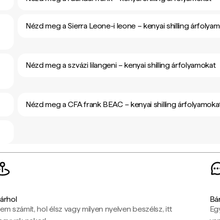
Nézd meg a Sierra Leone-i leone – kenyai shilling árfolya
Nézd meg a szvázi lilangeni – kenyai shilling árfolyamokat
Nézd meg a CFA frank BEAC – kenyai shilling árfolyamoka
árhol
Bá
em számít, hol élsz vagy milyen nyelven beszélsz, itt
Eg