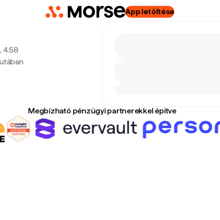
App letöltése
, 4:58
lutában
Megbízható pénzügyi partnerekkel építve