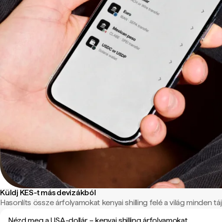
Küldj KES-t más devizákból
Hasonlíts össze árfolyamokat kenyai shilling felé a világ minden táj
Nézd meg a USA-dollár – kenyai shilling árfolyamokat