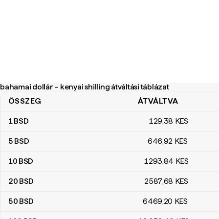
bahamai dollár – kenyai shilling átváltási táblázat
ÖSSZEG
ÁTVÁLTVA
bahamai dollár – kenyai shilling átváltási táblázat
1
BSD
129
,38
KES
5
BSD
646
,92
KES
10
BSD
1293
,84
KES
20
BSD
2587
,68
KES
50
BSD
6469
,20
KES