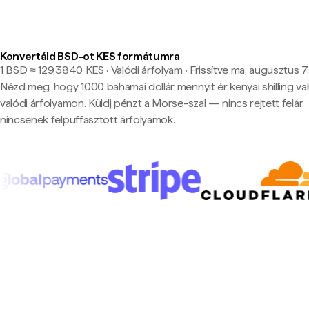
Konvertáld BSD-ot KES formátumra
1 BSD ≈ 129,3840 KES · Valódi árfolyam
·
Frissítve ma, augusztus 7.
Nézd meg, hogy 1000 bahamai dollár mennyit ér kenyai shilling va
valódi árfolyamon. Küldj pénzt a Morse-szal — nincs rejtett felár,
nincsenek felpuffasztott árfolyamok.