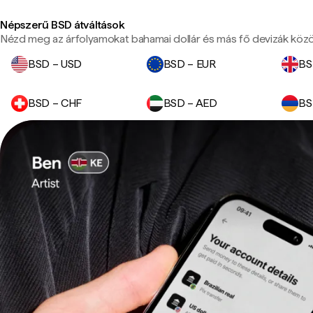
Népszerű BSD átváltások
Nézd meg az árfolyamokat bahamai dollár és más fő devizák közö
BSD – USD
BSD – EUR
BS
BSD – CHF
BSD – AED
BS