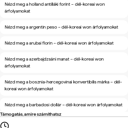
Nézd meg a holland antilláki forint – dél-koreai won
árfolyamokat
Nézd meg a argentin peso – dél-koreai won árfolyamokat
Nézd meg a arubai florin – dél-koreai won árfolyamokat
Nézd meg a azerbajdzsáni manat – dél-koreai won
árfolyamokat
Nézd meg a bosznia-hercegovinai konvertibilis márka – dél-
koreai won árfolyamokat
Nézd meg a barbadosi dollár – dél-koreai won árfolyamokat
Támogatás, amire számíthatsz