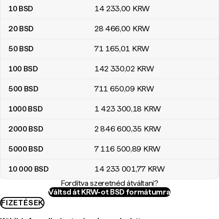
10
BSD
14 233
,00
KRW
20
BSD
28 466
,00
KRW
50
BSD
71 165
,01
KRW
100
BSD
142 330
,02
KRW
500
BSD
711 650
,09
KRW
1000
BSD
1 423 300
,18
KRW
2000
BSD
2 846 600
,35
KRW
5000
BSD
7 116 500
,89
KRW
10 000
BSD
14 233 001
,77
KRW
Fordítva szeretnéd átváltani?
Váltsd át KRW-ot BSD formátumra
FIZETÉSEK