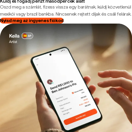
Küldj és fogadj pénzt másodpercek alatt
Oszd meg a számlát, fizess vissza egy barátnak, küldj közvetlenül
mexikói vagy brazil bankba. Nincsenek rejtett díjak és csáli felárak.
Nyisd meg az ingyenes fiókod