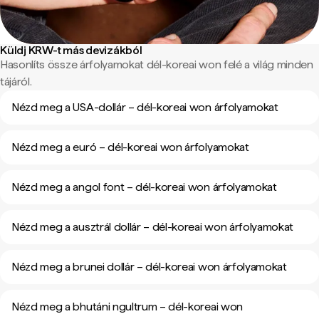
Küldj KRW-t más devizákból
Hasonlíts össze árfolyamokat dél-koreai won felé a világ minden
tájáról.
Nézd meg a USA-dollár – dél-koreai won árfolyamokat
Nézd meg a euró – dél-koreai won árfolyamokat
Nézd meg a angol font – dél-koreai won árfolyamokat
Nézd meg a ausztrál dollár – dél-koreai won árfolyamokat
Nézd meg a brunei dollár – dél-koreai won árfolyamokat
Nézd meg a bhutáni ngultrum – dél-koreai won