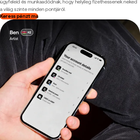
ügyfeleid és munkaadódnak, hogy helyileg fizethessenek neked
a világ szinte minden pontjáról.
Keress pénzt ma