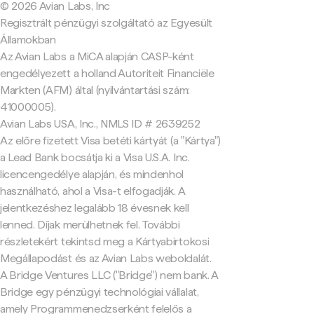
© 2026 Avian Labs, Inc
Regisztrált pénzügyi szolgáltató az Egyesült
Államokban
Az Avian Labs a MiCA alapján CASP-ként
engedélyezett a holland Autoriteit Financiële
Markten (AFM) által (nyilvántartási szám:
41000005).
Avian Labs USA, Inc., NMLS ID # 2639252
Az előre fizetett Visa betéti kártyát (a "Kártya")
a Lead Bank bocsátja ki a Visa U.S.A. Inc.
licencengedélye alapján, és mindenhol
használható, ahol a Visa-t elfogadják. A
jelentkezéshez legalább 18 évesnek kell
lenned. Díjak merülhetnek fel. További
részletekért tekintsd meg a Kártyabirtokosi
Megállapodást és az Avian Labs weboldalát.
A Bridge Ventures LLC ("Bridge") nem bank. A
Bridge egy pénzügyi technológiai vállalat,
amely Programmenedzserként felelős a