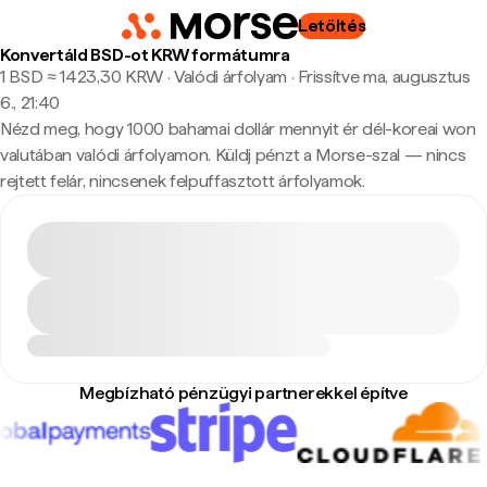
Letöltés
Konvertáld BSD-ot KRW formátumra
1 BSD ≈ 1423,30 KRW · Valódi árfolyam
·
Frissítve ma, augusztus
6., 21:40
Nézd meg, hogy 1000 bahamai dollár mennyit ér dél-koreai won
valutában valódi árfolyamon. Küldj pénzt a Morse-szal — nincs
rejtett felár, nincsenek felpuffasztott árfolyamok.
Megbízható pénzügyi partnerekkel építve