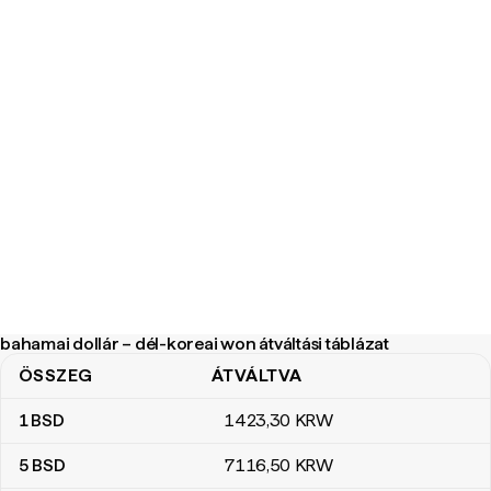
bahamai dollár – dél-koreai won átváltási táblázat
ÖSSZEG
ÁTVÁLTVA
bahamai dollár – dél-koreai won átváltási táblázat
1
BSD
1423
,30
KRW
5
BSD
7116
,50
KRW