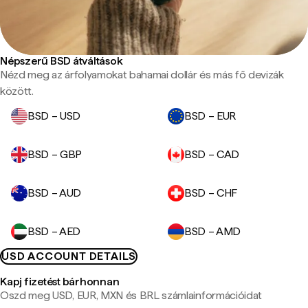
Népszerű BSD átváltások
Nézd meg az árfolyamokat bahamai dollár és más fő devizák
között.
BSD – USD
BSD – EUR
BSD – GBP
BSD – CAD
BSD – AUD
BSD – CHF
BSD – AED
BSD – AMD
USD ACCOUNT DETAILS
Kapj fizetést bárhonnan
Oszd meg USD, EUR, MXN és BRL számlainformációidat