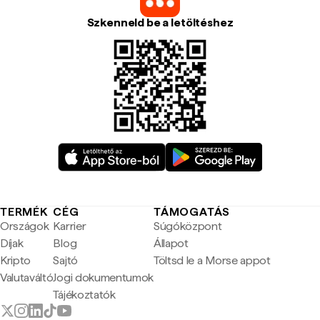
Szkenneld be a letöltéshez
TERMÉK
CÉG
TÁMOGATÁS
Országok
Karrier
Súgóközpont
Díjak
Blog
Állapot
Kripto
Sajtó
Töltsd le a Morse appot
Valutaváltó
Jogi dokumentumok
Tájékoztatók