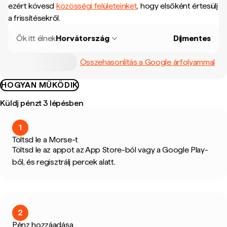
ezért kövesd
közösségi felületeinket
, hogy elsőként értesülj
a frissítésekről.
Ők itt élnek
Horvátország
Díjmentes
Összehasonlítás a Google árfolyammal
HOGYAN MŰKÖDIK
Küldj pénzt 3 lépésben
1
Töltsd le a Morse-t
Töltsd le az appot az App Store-ból vagy a Google Play-
ből, és regisztrálj percek alatt.
2
Pénz hozzáadása