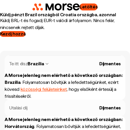
Letöltés
Küldj pénzt Brazil országból Croatia országba, azonnal
Küldj BRL-t és fogadj EUR-t valódi árfolyamon. Nincs felár,
nincsenek rejtett díjak.
Kezdj hozzá
Te itt élsz
Brazília
Díjmentes
A Morse jelenleg nem elérhető a következő országban:
Brazília
.
Folyamatosan bővítjük a lefedettségünket, ezért
kövesd
közösségi felületeinket
, hogy elsőként értesülj a
frissítésekről.
Utalási díj
Díjmentes
A Morse jelenleg nem elérhető a következő országban:
Horvátország
.
Folyamatosan bővítjük a lefedettségünket,