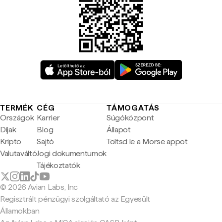
TERMÉK
CÉG
TÁMOGATÁS
Országok
Karrier
Súgóközpont
Díjak
Blog
Állapot
Kripto
Sajtó
Töltsd le a Morse appot
Valutaváltó
Jogi dokumentumok
Tájékoztatók
© 2026 Avian Labs, Inc
Regisztrált pénzügyi szolgáltató az Egyesült
Államokban