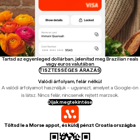
Tartsd az egyenleged dollárban, jelenítsd meg Brazilian reals
vagy euros valutában
TISZTESSÉGES ÁRAZÁS
Valódi árfolyam, felár nélkül
A valódi árfolyamot használjuk – ugyanazt, amelyet a Google-ön
is látsz. Nincs felár, nincsenek rejtett marzsok.
Díjak megtekintése
Töltsd le a Morse appot, és küldj pénzt Croatia országba