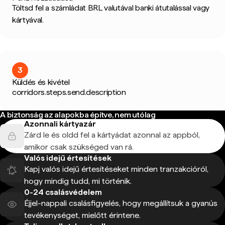
Töltsd fel a számládat BRL valutával banki átutalással vagy
kártyával.
3
Küldés és kivétel
corridors.steps.send.description
A biztonság az alapokba építve, nem utólag
Azonnali kártyazár
Zárd le és oldd fel a kártyádat azonnal az appból,
amikor csak szükséged van rá.
Valós idejű értesítések
Kapj valós idejű értesítéseket minden tranzakcióról,
hogy mindig tudd, mi történik.
0-24 csalásvédelem
Éjjel-nappali csalásfigyelés, hogy megállítsuk a gyanús
tevékenységet, mielőtt érintene.