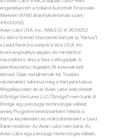
Az Avian Labs a MiCA alapján CASP-ként
engedélyezett a holland Autoriteit Financiële
Markten (AFM) által (nyilvántartási szám:
41000005).
Avian Labs USA, Inc., NMLS ID # 2639252
Az előre fizetett Visa betéti kártyát (a "Kártya")
a Lead Bank bocsátja ki a Visa U.S.A. Inc.
licencengedélye alapján, és mindenhol
használható, ahol a Visa-t elfogadják. A
jelentkezéshez legalább 18 évesnek kell
lenned. Díjak merülhetnek fel. További
részletekért tekintsd meg a Kártyabirtokosi
Megállapodást és az Avian Labs weboldalát.
A Bridge Ventures LLC ("Bridge") nem bank. A
Bridge egy pénzügyi technológiai vállalat,
amely Programmenedzserként felelős a
Kártya kezeléséért és működtetéséért a Lead
Bank nevében. Az Avian Labs nem bank. Az
Avian Labs egy pénzügyi technológiai vállalat,