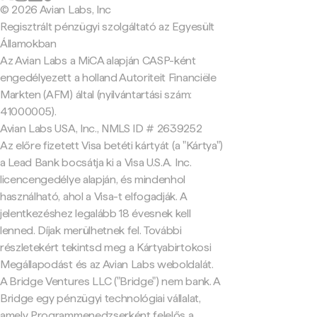
© 2026 Avian Labs, Inc
Regisztrált pénzügyi szolgáltató az Egyesült
Államokban
Az Avian Labs a MiCA alapján CASP-ként
engedélyezett a holland Autoriteit Financiële
Markten (AFM) által (nyilvántartási szám:
41000005).
Avian Labs USA, Inc., NMLS ID # 2639252
Az előre fizetett Visa betéti kártyát (a "Kártya")
a Lead Bank bocsátja ki a Visa U.S.A. Inc.
licencengedélye alapján, és mindenhol
használható, ahol a Visa-t elfogadják. A
jelentkezéshez legalább 18 évesnek kell
lenned. Díjak merülhetnek fel. További
részletekért tekintsd meg a Kártyabirtokosi
Megállapodást és az Avian Labs weboldalát.
A Bridge Ventures LLC ("Bridge") nem bank. A
Bridge egy pénzügyi technológiai vállalat,
amely Programmenedzserként felelős a