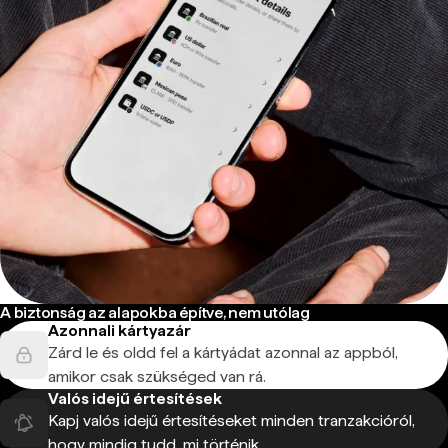
A biztonság az alapokba építve, nem utólag
Azonnali kártyazár
Zárd le és oldd fel a kártyádat azonnal az appból,
amikor csak szükséged van rá.
Valós idejű értesítések
Kapj valós idejű értesítéseket minden tranzakcióról,
hogy mindig tudd, mi történik.