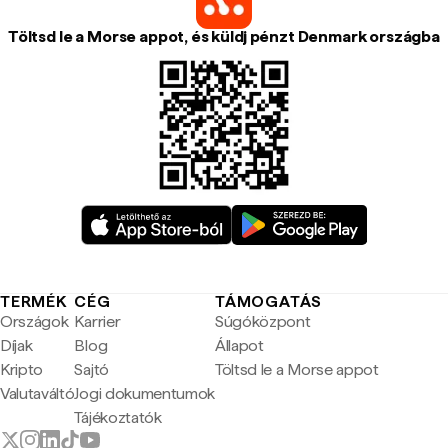
Töltsd le a Morse appot, és küldj pénzt Denmark országba
TERMÉK
CÉG
TÁMOGATÁS
Országok
Karrier
Súgóközpont
Díjak
Blog
Állapot
Kripto
Sajtó
Töltsd le a Morse appot
Valutaváltó
Jogi dokumentumok
Tájékoztatók