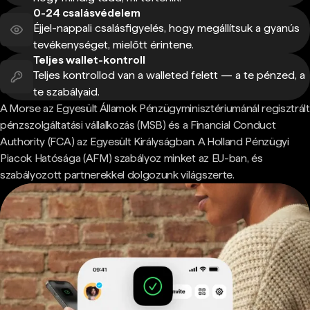
0-24 csalásvédelem
Éjjel-nappali csalásfigyelés, hogy megállítsuk a gyanús
tevékenységet, mielőtt érintene.
Teljes wallet-kontroll
Teljes kontrollod van a walleted felett — a te pénzed, a
te szabályaid.
A Morse az Egyesült Államok Pénzügyminisztériumánál regisztrált
pénzszolgáltatási vállalkozás (MSB) és a Financial Conduct
Authority (FCA) az Egyesült Királyságban. A Holland Pénzügyi
Piacok Hatósága (AFM) szabályoz minket az EU-ban, és
szabályozott partnerekkel dolgozunk világszerte.