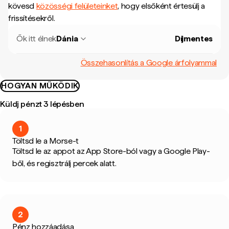
kövesd
közösségi felületeinket
, hogy elsőként értesülj a
frissítésekről.
Ők itt élnek
Dánia
Díjmentes
Összehasonlítás a Google árfolyammal
HOGYAN MŰKÖDIK
Küldj pénzt 3 lépésben
1
Töltsd le a Morse-t
Töltsd le az appot az App Store-ból vagy a Google Play-
ből, és regisztrálj percek alatt.
2
Pénz hozzáadása