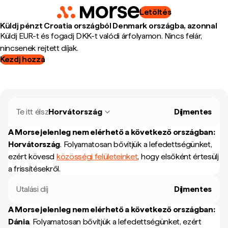
Letöltés
Küldj pénzt Croatia országból Denmark országba, azonnal
Küldj EUR-t és fogadj DKK-t valódi árfolyamon. Nincs felár,
nincsenek rejtett díjak.
Kezdj hozzá
Te itt élsz
Horvátország
Díjmentes
A Morse jelenleg nem elérhető a következő országban:
Horvátország
.
Folyamatosan bővítjük a lefedettségünket,
ezért kövesd
közösségi felületeinket
, hogy elsőként értesülj
a frissítésekről.
Utalási díj
Díjmentes
A Morse jelenleg nem elérhető a következő országban:
Dánia
.
Folyamatosan bővítjük a lefedettségünket, ezért