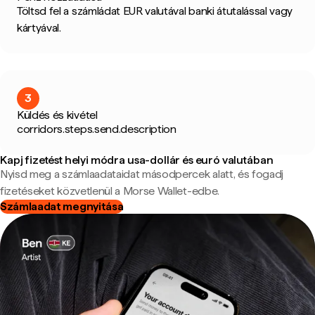
Töltsd fel a számládat EUR valutával banki átutalással vagy
kártyával.
3
Küldés és kivétel
corridors.steps.send.description
Kapj fizetést helyi módra usa-dollár és euró valutában
Nyisd meg a számlaadataidat másodpercek alatt, és fogadj
fizetéseket közvetlenül a Morse Wallet-edbe.
Számlaadat megnyitása