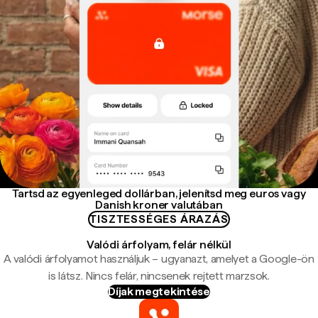
Tartsd az egyenleged dollárban, jelenítsd meg euros vagy
Danish kroner valutában
TISZTESSÉGES ÁRAZÁS
Valódi árfolyam, felár nélkül
A valódi árfolyamot használjuk – ugyanazt, amelyet a Google-ön
is látsz. Nincs felár, nincsenek rejtett marzsok.
Díjak megtekintése