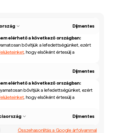
ország
Díjmentes
nem elérhető a következő országban:
yamatosan bővítjük a lefedettségünket, ezért
elületeinket
, hogy elsőként értesülj a
Díjmentes
nem elérhető a következő országban:
lyamatosan bővítjük a lefedettségünket, ezért
elületeinket
, hogy elsőként értesülj a
ciaország
Díjmentes
Összehasonlítás a Google árfolyammal