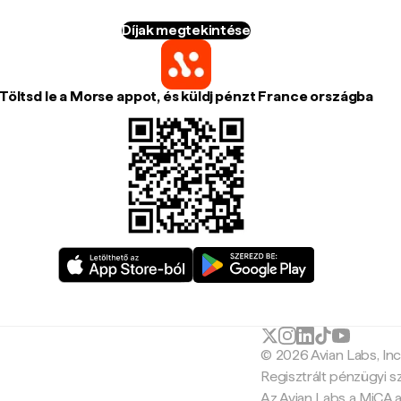
Díjak megtekintése
Töltsd le a Morse appot, és küldj pénzt France országba
© 2026 Avian Labs, In
Regisztrált pénzügyi s
Az Avian Labs a MiCA a