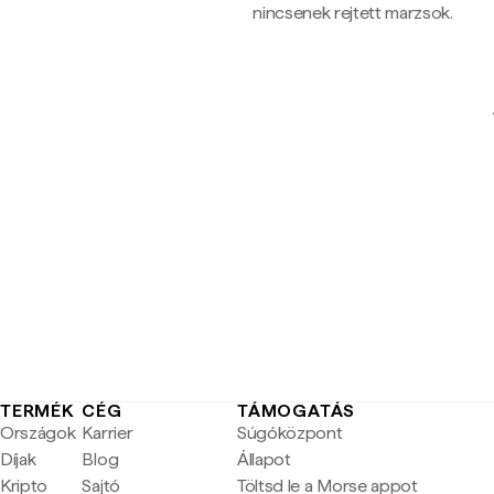
nincsenek rejtett marzsok.
TERMÉK
CÉG
TÁMOGATÁS
Országok
Karrier
Súgóközpont
Díjak
Blog
Állapot
Kripto
Sajtó
Töltsd le a Morse appot