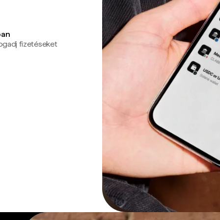
ban
ogadj fizetéseket