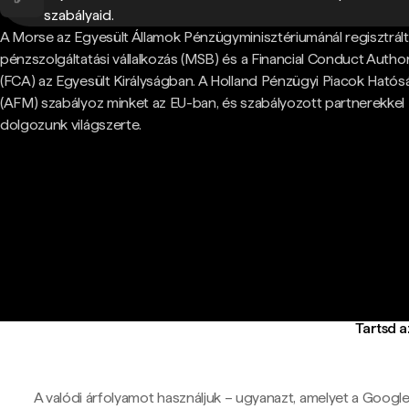
szabályaid.
A Morse az Egyesült Államok Pénzügyminisztériumánál regisztrált
pénzszolgáltatási vállalkozás (MSB) és a Financial Conduct Author
(FCA) az Egyesült Királyságban. A Holland Pénzügyi Piacok Hatós
(AFM) szabályoz minket az EU-ban, és szabályozott partnerekkel
dolgozunk világszerte.
Tartsd 
A valódi árfolyamot használjuk – ugyanazt, amelyet a Google-ö