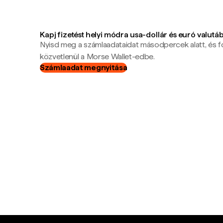
Kapj fizetést helyi módra usa-dollár és euró valutá
Nyisd meg a számlaadataidat másodpercek alatt, és f
közvetlenül a Morse Wallet-edbe.
Számlaadat megnyitása