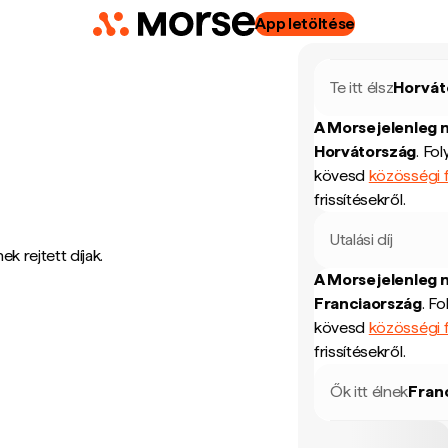
App letöltése
Te itt élsz
Horvát
A Morse jelenleg 
Horvátország
.
Fol
kövesd
közösségi f
frissítésekről.
Utalási díj
k rejtett díjak.
A Morse jelenleg 
Franciaország
.
Fo
kövesd
közösségi f
frissítésekről.
Ők itt élnek
Fran