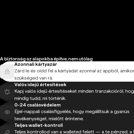
A biztonság az alapokba építve, nem utólag
Azonnali kártyazár
Zárd le és oldd fel a kártyádat azonnal az appból, amiko
szükséged van rá.
Valós idejű értesítések
Kapj valós idejű értesítéseket minden tranzakcióról, ho
mindig tudd, mi történik.
0-24 csalásvédelem
Éjjel-nappali csalásfigyelés, hogy megállítsuk a gyanús
tevékenységet, mielőtt érintene.
Teljes wallet-kontroll
Teljes kontrollod van a walleted felett — a te pénzed, a 