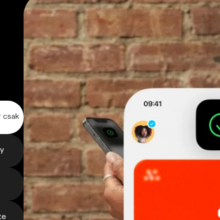
r csak
gy
te