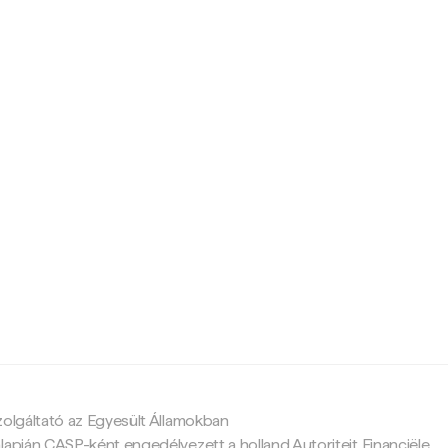
c
zolgáltató az Egyesült Államokban
lapján CASP-ként engedélyezett a holland Autoriteit Financiële