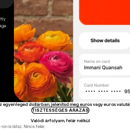
ity
ága
az egyenleged dollárban, jelenítsd meg euros vagy euros valut
TISZTESSÉGES ÁRAZÁS
Valódi árfolyam, felár nélkül
n is látsz. Nincs felár,