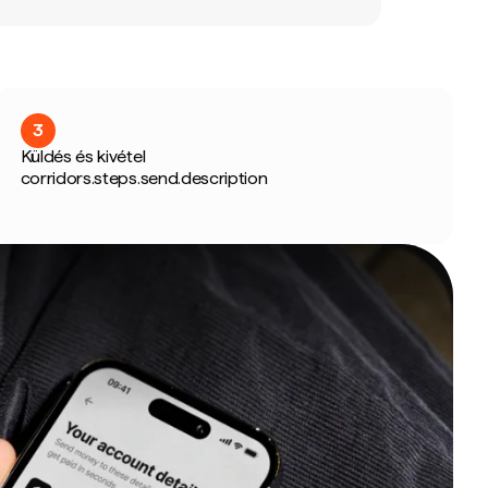
3
Küldés és kivétel
corridors.steps.send.description