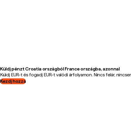
Küldj pénzt Croatia országból France országba, azonnal
Küldj EUR-t és fogadj EUR-t valódi árfolyamon. Nincs felár, nincsene
Kezdj hozzá