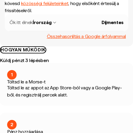
kövesd
közösségi felületeinket
, hogy elsőként értesülj a
frissítésekről.
Ők itt élnek
Írország
Díjmentes
Összehasonlítás a Google árfolyammal
HOGYAN MŰKÖDIK
Küldj pénzt 3 lépésben
1
Töltsd le a Morse-t
Töltsd le az appot az App Store-ból vagy a Google Play-
ből, és regisztrálj percek alatt.
2
Pénz hozzáadása