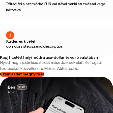
Töltsd fel a számládat EUR valutával banki átutalással vagy
kártyával.
3
Küldés és kivétel
corridors.steps.send.description
Kapj fizetést helyi módra usa-dollár és euró valutában
Nyisd meg a számlaadataidat másodpercek alatt, és fogadj
fizetéseket közvetlenül a Morse Wallet-edbe.
Számlaadat megnyitása