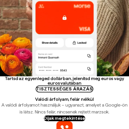
Tartsd az egyenleged dollárban, jelenítsd meg euros vagy
euros valutában
TISZTESSÉGES ÁRAZÁS
Valódi árfolyam, felár nélkül
A valódi árfolyamot használjuk – ugyanazt, amelyet a Google-ön
is látsz. Nincs felár, nincsenek rejtett marzsok.
Díjak megtekintése