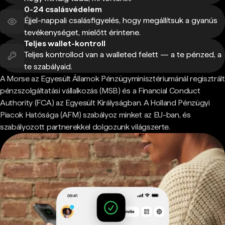
0-24 csalásvédelem
Éjjel-nappali csalásfigyelés, hogy megállítsuk a gyanús
tevékenységet, mielőtt érintene.
Teljes wallet-kontroll
Teljes kontrollod van a walleted felett — a te pénzed, a
te szabályaid.
A Morse az Egyesült Államok Pénzügyminisztériumánál regisztrált
pénzszolgáltatási vállalkozás (MSB) és a Financial Conduct
Authority (FCA) az Egyesült Királyságban. A Holland Pénzügyi
Piacok Hatósága (AFM) szabályoz minket az EU-ban, és
szabályozott partnerekkel dolgozunk világszerte.