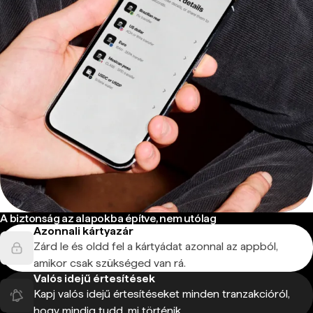
A biztonság az alapokba építve, nem utólag
Azonnali kártyazár
Zárd le és oldd fel a kártyádat azonnal az appból,
amikor csak szükséged van rá.
Valós idejű értesítések
Kapj valós idejű értesítéseket minden tranzakcióról,
hogy mindig tudd, mi történik.