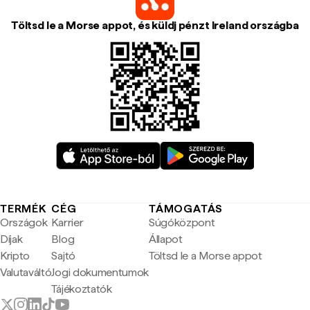
Töltsd le a Morse appot, és küldj pénzt Ireland országba
TERMÉK
CÉG
TÁMOGATÁS
Országok
Karrier
Súgóközpont
Díjak
Blog
Állapot
Kripto
Sajtó
Töltsd le a Morse appot
Valutaváltó
Jogi dokumentumok
Tájékoztatók