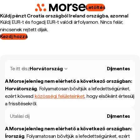
Letöltés
Küldj pénzt Croatia országból Ireland országba, azonnal
Küldj EUR-t és fogadj EUR-t valódi árfolyamon. Nincs felár,
nincsenek rejtett díjak.
Kezdj hozzá
Te itt élsz
Horvátország
Díjmentes
A Morse jelenleg nem elérhető a következő országban:
Horvátország
.
Folyamatosan bővítjük a lefedettségünket,
ezért kövesd
közösségi felületeinket
, hogy elsőként értesülj
a frissítésekről.
Utalási díj
Díjmentes
A Morse jelenleg nem elérhető a következő országban:
Írország
.
Folyamatosan bővítjük a lefedettségünket, ezért