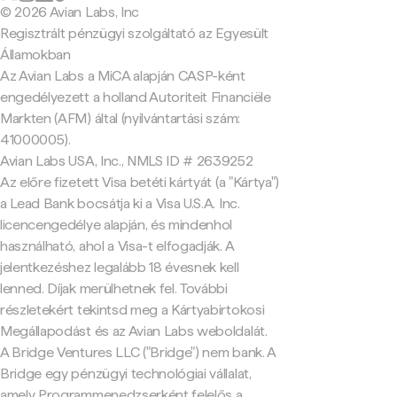
© 2026 Avian Labs, Inc
Regisztrált pénzügyi szolgáltató az Egyesült
Államokban
Az Avian Labs a MiCA alapján CASP-ként
engedélyezett a holland Autoriteit Financiële
Markten (AFM) által (nyilvántartási szám:
41000005).
Avian Labs USA, Inc., NMLS ID # 2639252
Az előre fizetett Visa betéti kártyát (a "Kártya")
a Lead Bank bocsátja ki a Visa U.S.A. Inc.
licencengedélye alapján, és mindenhol
használható, ahol a Visa-t elfogadják. A
jelentkezéshez legalább 18 évesnek kell
lenned. Díjak merülhetnek fel. További
részletekért tekintsd meg a Kártyabirtokosi
Megállapodást és az Avian Labs weboldalát.
A Bridge Ventures LLC ("Bridge") nem bank. A
Bridge egy pénzügyi technológiai vállalat,
amely Programmenedzserként felelős a