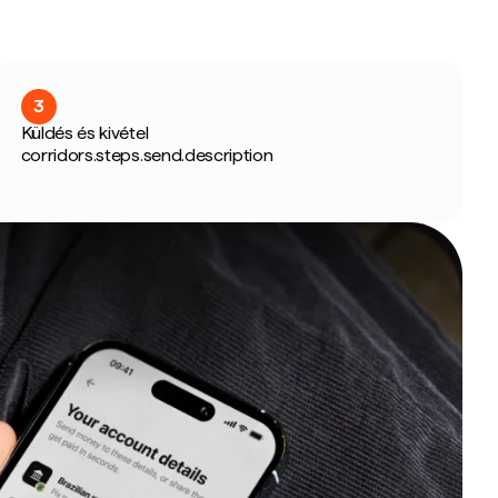
3
Küldés és kivétel
corridors.steps.send.description