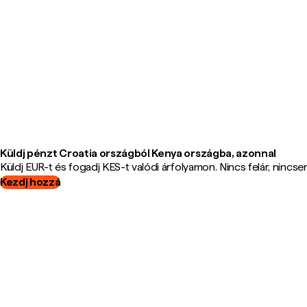
Küldj pénzt Croatia országból Kenya országba, azonnal
Küldj EUR-t és fogadj KES-t valódi árfolyamon. Nincs felár, nincsene
Kezdj hozzá