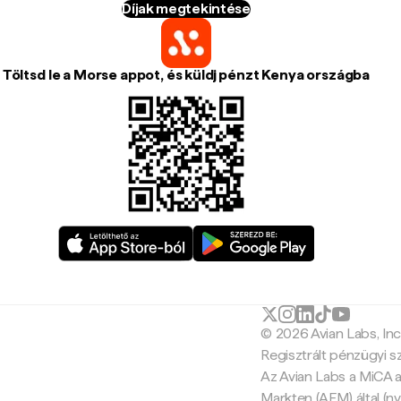
Díjak megtekintése
Töltsd le a Morse appot, és küldj pénzt Kenya országba
© 2026 Avian Labs, In
Regisztrált pénzügyi s
Az Avian Labs a MiCA a
Markten (AFM) által (ny