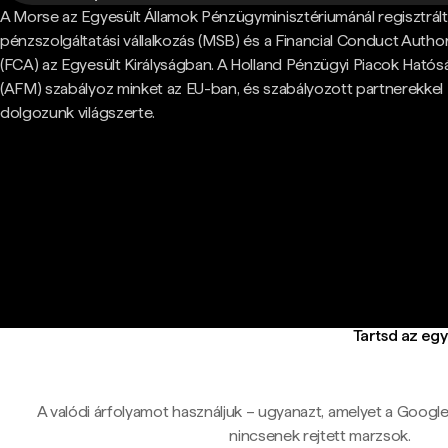
A Morse az Egyesült Államok Pénzügyminisztériumánál regisztrált
pénzszolgáltatási vállalkozás (MSB) és a Financial Conduct Author
(FCA) az Egyesült Királyságban. A Holland Pénzügyi Piacok Hatós
(AFM) szabályoz minket az EU-ban, és szabályozott partnerekkel
dolgozunk világszerte.
Tartsd az egy
A valódi árfolyamot használjuk – ugyanazt, amelyet a Google-ö
nincsenek rejtett marzsok.