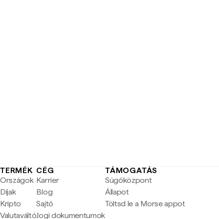
TERMÉK
CÉG
TÁMOGATÁS
Országok
Karrier
Súgóközpont
Díjak
Blog
Állapot
Kripto
Sajtó
Töltsd le a Morse appot
Valutaváltó
Jogi dokumentumok