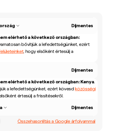
ország
Díjmentes
nem elérhető a következő országban:
yamatosan bővítjük a lefedettségünket, ezért
elületeinket
, hogy elsőként értesülj a
Díjmentes
nem elérhető a következő országban:
Kenya
.
jük a lefedettségünket, ezért kövesd
közösségi
elsőként értesülj a frissítésekről.
a
Díjmentes
Összehasonlítás a Google árfolyammal