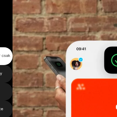
r csak
gy
te