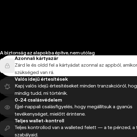
A biztonság az alapokba építve, nem utólag
Azonnali kártyazár
Zárd le és oldd fel a kártyádat azonnal az appból, amiko
szükséged van rá.
Valós idejű értesítések
Kapj valós idejű értesítéseket minden tranzakcióról, ho
mindig tudd, mi történik.
0-24 csalásvédelem
Éjjel-nappali csalásfigyelés, hogy megállítsuk a gyanús
tevékenységet, mielőtt érintene.
Teljes wallet-kontroll
Teljes kontrollod van a walleted felett — a te pénzed, a 
szabályaid.