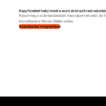
Kapj fizetést helyi módra euró és brazil real valutá
Nyisd meg a számlaadataidat másodpercek alatt, és f
közvetlenül a Morse Wallet-edbe.
Számlaadat megnyitása