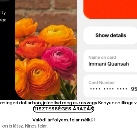
ity
ága
enleged dollárban, jelenítsd meg euros vagy Kenyan shillings 
TISZTESSÉGES ÁRAZÁS
Valódi árfolyam, felár nélkül
n is látsz. Nincs felár,