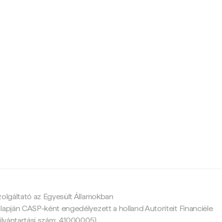
c
zolgáltató az Egyesült Államokban
lapján CASP-ként engedélyezett a holland Autoriteit Financiële
ilvántartási szám: 41000005).