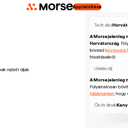
App letöltése
Te itt élsz
Horvát
A Morse jelenleg 
Horvátország
.
Fol
kövesd
közösségi f
frissítésekről.
Utalási díj
k rejtett díjak.
A Morse jelenleg 
Folyamatosan bővít
felületeinket
, hogy 
Ők itt élnek
Keny