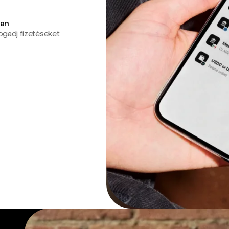
ban
ogadj fizetéseket