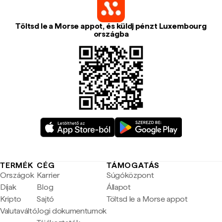
Töltsd le a Morse appot, és küldj pénzt Luxembourg
országba
TERMÉK
CÉG
TÁMOGATÁS
Országok
Karrier
Súgóközpont
Díjak
Blog
Állapot
Kripto
Sajtó
Töltsd le a Morse appot
Valutaváltó
Jogi dokumentumok