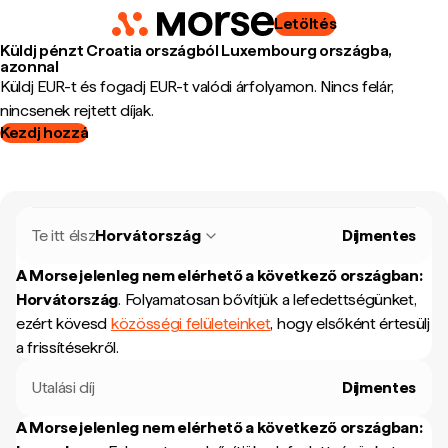
Letöltés
Küldj pénzt Croatia országból Luxembourg országba,
azonnal
Küldj EUR-t és fogadj EUR-t valódi árfolyamon. Nincs felár,
nincsenek rejtett díjak.
Kezdj hozzá
Te itt élsz
Horvátország
Díjmentes
A Morse jelenleg nem elérhető a következő országban:
Horvátország
.
Folyamatosan bővítjük a lefedettségünket,
ezért kövesd
közösségi felületeinket
, hogy elsőként értesülj
a frissítésekről.
Utalási díj
Díjmentes
A Morse jelenleg nem elérhető a következő országban: