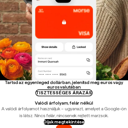
Tartsd az egyenleged dollárban, jelenítsd meg euros vagy
euros valutában
TISZTESSÉGES ÁRAZÁS
Valódi árfolyam, felár nélkül
A valódi árfolyamot használjuk – ugyanazt, amelyet a Google-ön
is látsz. Nincs felár, nincsenek rejtett marzsok.
Díjak megtekintése