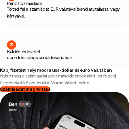
Pénz hozzáadása
Töltsd fel a számládat EUR valutával banki átutalással vagy
kártyával.
3
Küldés és kivétel
corridors.steps.send.description
Kapj fizetést helyi módra usa-dollár és euró valutában
Nyisd meg a számlaadataidat másodpercek alatt, és fogadj
fizetéseket közvetlenül a Morse Wallet-edbe.
Számlaadat megnyitása