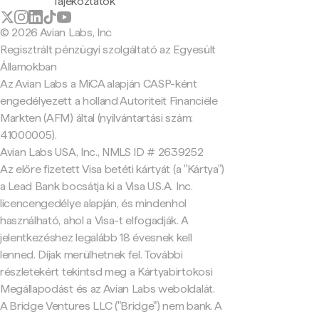
Tájékoztatók
© 2026 Avian Labs, Inc
Regisztrált pénzügyi szolgáltató az Egyesült
Államokban
Az Avian Labs a MiCA alapján CASP-ként
engedélyezett a holland Autoriteit Financiële
Markten (AFM) által (nyilvántartási szám:
41000005).
Avian Labs USA, Inc., NMLS ID # 2639252
Az előre fizetett Visa betéti kártyát (a "Kártya")
a Lead Bank bocsátja ki a Visa U.S.A. Inc.
licencengedélye alapján, és mindenhol
használható, ahol a Visa-t elfogadják. A
jelentkezéshez legalább 18 évesnek kell
lenned. Díjak merülhetnek fel. További
részletekért tekintsd meg a Kártyabirtokosi
Megállapodást és az Avian Labs weboldalát.
A Bridge Ventures LLC ("Bridge") nem bank. A