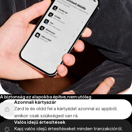
A biztonság az alapokba építve, nem utólag
Azonnali kártyazár
Zárd le és oldd fel a kártyádat azonnal az appból,
amikor csak szükséged van rá.
Valós idejű értesítések
Kapj valós idejű értesítéseket minden tranzakcióról,