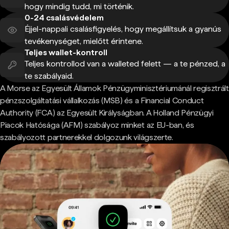
hogy mindig tudd, mi történik.
0-24 csalásvédelem
Éjjel-nappali csalásfigyelés, hogy megállítsuk a gyanús
tevékenységet, mielőtt érintene.
Teljes wallet-kontroll
Teljes kontrollod van a walleted felett — a te pénzed, a
te szabályaid.
A Morse az Egyesült Államok Pénzügyminisztériumánál regisztrált
pénzszolgáltatási vállalkozás (MSB) és a Financial Conduct
Authority (FCA) az Egyesült Királyságban. A Holland Pénzügyi
Piacok Hatósága (AFM) szabályoz minket az EU-ban, és
szabályozott partnerekkel dolgozunk világszerte.