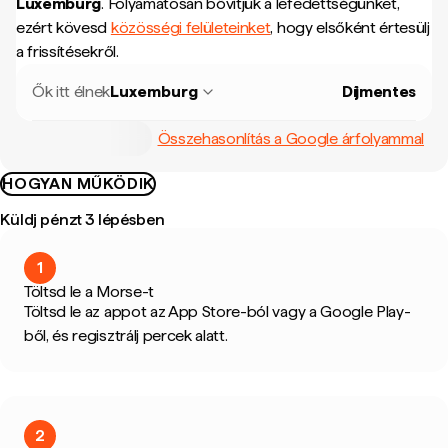
Luxemburg
.
Folyamatosan bővítjük a lefedettségünket,
ezért kövesd
közösségi felületeinket
, hogy elsőként értesülj
a frissítésekről.
Ők itt élnek
Luxemburg
Díjmentes
Összehasonlítás a Google árfolyammal
HOGYAN MŰKÖDIK
Küldj pénzt 3 lépésben
1
Töltsd le a Morse-t
Töltsd le az appot az App Store-ból vagy a Google Play-
ből, és regisztrálj percek alatt.
2