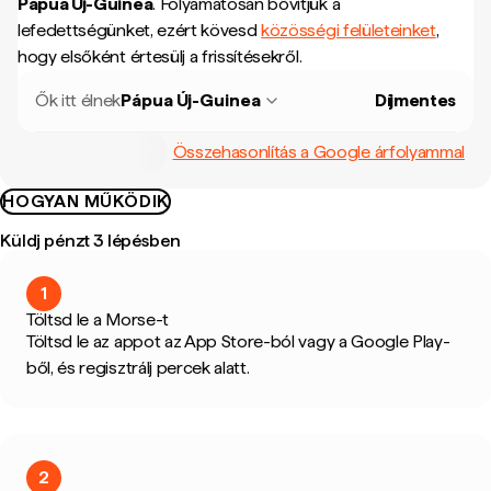
Pápua Új-Guinea
.
Folyamatosan bővítjük a
lefedettségünket, ezért kövesd
közösségi felületeinket
,
hogy elsőként értesülj a frissítésekről.
Ők itt élnek
Pápua Új-Guinea
Díjmentes
Összehasonlítás a Google árfolyammal
HOGYAN MŰKÖDIK
Küldj pénzt 3 lépésben
1
Töltsd le a Morse-t
Töltsd le az appot az App Store-ból vagy a Google Play-
ből, és regisztrálj percek alatt.
2