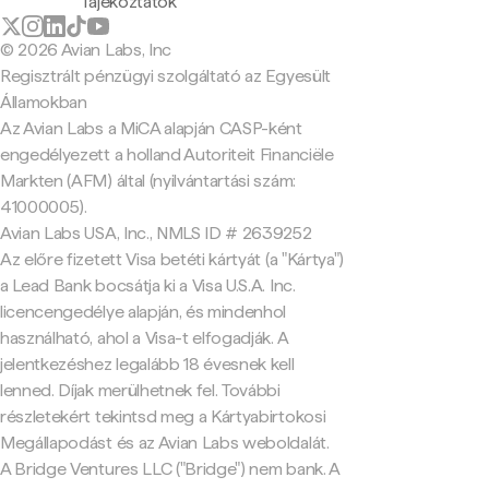
Tájékoztatók
© 2026 Avian Labs, Inc
Regisztrált pénzügyi szolgáltató az Egyesült
Államokban
Az Avian Labs a MiCA alapján CASP-ként
engedélyezett a holland Autoriteit Financiële
Markten (AFM) által (nyilvántartási szám:
41000005).
Avian Labs USA, Inc., NMLS ID # 2639252
Az előre fizetett Visa betéti kártyát (a "Kártya")
a Lead Bank bocsátja ki a Visa U.S.A. Inc.
licencengedélye alapján, és mindenhol
használható, ahol a Visa-t elfogadják. A
jelentkezéshez legalább 18 évesnek kell
lenned. Díjak merülhetnek fel. További
részletekért tekintsd meg a Kártyabirtokosi
Megállapodást és az Avian Labs weboldalát.
A Bridge Ventures LLC ("Bridge") nem bank. A