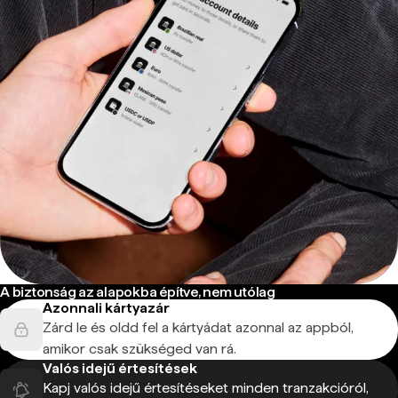
A biztonság az alapokba építve, nem utólag
Azonnali kártyazár
Zárd le és oldd fel a kártyádat azonnal az appból,
amikor csak szükséged van rá.
Valós idejű értesítések
Kapj valós idejű értesítéseket minden tranzakcióról,