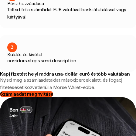
Pénz hozzáadása
Töltsd fel a számládat EUR valutával banki átutalással vagy
kártyával.
3
Küldés és kivétel
corridors.steps.send.description
Kapj fizetést helyi módra usa-dollár, euró és több valutában
Nyisd meg a számlaadataidat másodpercek alatt, és fogadj
fizetéseket közvetlenül a Morse Wallet-edbe.
Számlaadat megnyitása