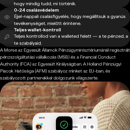
hogy mindig tudd, mi történik.
0-24 csalásvédelem
Éjjel-nappali csalásfigyelés, hogy megállítsuk a gyanús
tevékenységet, mielőtt érintene.
Teljes wallet-kontroll
Teljes kontrollod van a walleted felett — a te pénzed, a
te szabályaid.
A Morse az Egyesült Államok Pénzügyminisztériumánál regisztrált
pénzszolgáltatási vállalkozás (MSB) és a Financial Conduct
Authority (FCA) az Egyesült Királyságban. A Holland Pénzügyi
Piacok Hatósága (AFM) szabályoz minket az EU-ban, és
szabályozott partnerekkel dolgozunk világszerte.