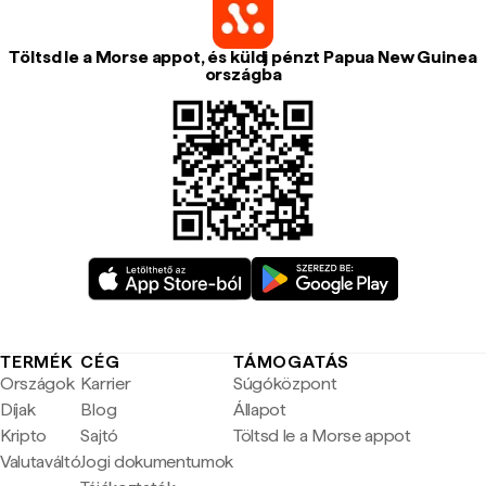
Töltsd le a Morse appot, és küldj pénzt Papua New Guinea
országba
TERMÉK
CÉG
TÁMOGATÁS
Országok
Karrier
Súgóközpont
Díjak
Blog
Állapot
Kripto
Sajtó
Töltsd le a Morse appot
Valutaváltó
Jogi dokumentumok