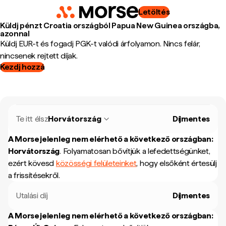
Letöltés
Küldj pénzt Croatia országból Papua New Guinea országba,
azonnal
Küldj EUR-t és fogadj PGK-t valódi árfolyamon. Nincs felár,
nincsenek rejtett díjak.
Kezdj hozzá
Te itt élsz
Horvátország
Díjmentes
A Morse jelenleg nem elérhető a következő országban:
Horvátország
.
Folyamatosan bővítjük a lefedettségünket,
ezért kövesd
közösségi felületeinket
, hogy elsőként értesülj
a frissítésekről.
Utalási díj
Díjmentes
A Morse jelenleg nem elérhető a következő országban: