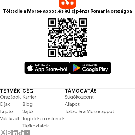
Töltsd le a Morse appot, és küldj pénzt Romania országba
TERMÉK
CÉG
TÁMOGATÁS
Országok
Karrier
Súgóközpont
Díjak
Blog
Állapot
Kripto
Sajtó
Töltsd le a Morse appot
Valutaváltó
Jogi dokumentumok
Tájékoztatók