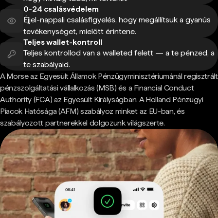
0-24 csalásvédelem
Éjjel-nappali csalásfigyelés, hogy megállítsuk a gyanús
tevékenységet, mielőtt érintene.
Teljes wallet-kontroll
Teljes kontrollod van a walleted felett — a te pénzed, a
te szabályaid.
A Morse az Egyesült Államok Pénzügyminisztériumánál regisztrált
pénzszolgáltatási vállalkozás (MSB) és a Financial Conduct
Authority (FCA) az Egyesült Királyságban. A Holland Pénzügyi
Piacok Hatósága (AFM) szabályoz minket az EU-ban, és
szabályozott partnerekkel dolgozunk világszerte.