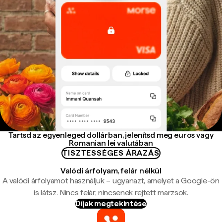
Tartsd az egyenleged dollárban, jelenítsd meg euros vagy
Romanian lei valutában
TISZTESSÉGES ÁRAZÁS
Valódi árfolyam, felár nélkül
A valódi árfolyamot használjuk – ugyanazt, amelyet a Google-ön
is látsz. Nincs felár, nincsenek rejtett marzsok.
Díjak megtekintése