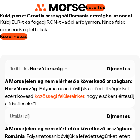
Letöltés
Küldj pénzt Croatia országból Romania országba, azonnal
Küldj EUR-t és fogadj RON-t valódi árfolyamon. Nincs felár,
nincsenek rejtett díjak.
Kezdj hozzá
Te itt élsz
Horvátország
Díjmentes
A Morse jelenleg nem elérhető a következő országban:
Horvátország
.
Folyamatosan bővítjük a lefedettségünket,
ezért kövesd
közösségi felületeinket
, hogy elsőként értesülj
a frissítésekről.
Utalási díj
Díjmentes
A Morse jelenleg nem elérhető a következő országban:
Románia
.
Folyamatosan bővítjük a lefedettségünket, ezért