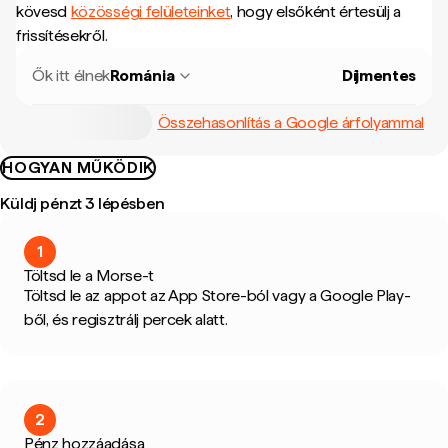
kövesd
közösségi felületeinket
, hogy elsőként értesülj a
frissítésekről.
Ők itt élnek
Románia
Díjmentes
Összehasonlítás a Google árfolyammal
HOGYAN MŰKÖDIK
Küldj pénzt 3 lépésben
1
Töltsd le a Morse-t
Töltsd le az appot az App Store-ból vagy a Google Play-
ből, és regisztrálj percek alatt.
2
Pénz hozzáadása