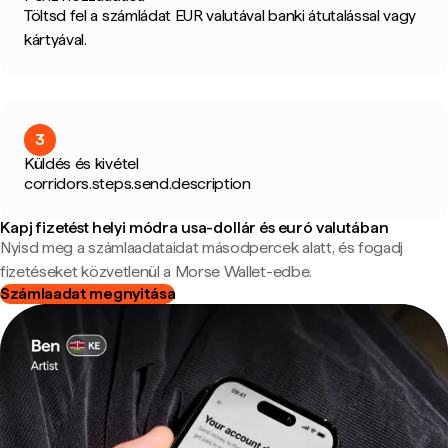
Töltsd fel a számládat EUR valutával banki átutalással vagy
kártyával.
3
Küldés és kivétel
corridors.steps.send.description
Kapj fizetést helyi módra usa-dollár és euró valutában
Nyisd meg a számlaadataidat másodpercek alatt, és fogadj
fizetéseket közvetlenül a Morse Wallet-edbe.
Számlaadat megnyitása