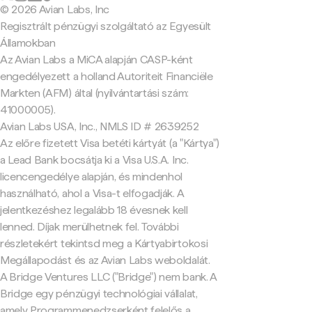
© 2026 Avian Labs, Inc
Regisztrált pénzügyi szolgáltató az Egyesült
Államokban
Az Avian Labs a MiCA alapján CASP-ként
engedélyezett a holland Autoriteit Financiële
Markten (AFM) által (nyilvántartási szám:
41000005).
Avian Labs USA, Inc., NMLS ID # 2639252
Az előre fizetett Visa betéti kártyát (a "Kártya")
a Lead Bank bocsátja ki a Visa U.S.A. Inc.
licencengedélye alapján, és mindenhol
használható, ahol a Visa-t elfogadják. A
jelentkezéshez legalább 18 évesnek kell
lenned. Díjak merülhetnek fel. További
részletekért tekintsd meg a Kártyabirtokosi
Megállapodást és az Avian Labs weboldalát.
A Bridge Ventures LLC ("Bridge") nem bank. A
Bridge egy pénzügyi technológiai vállalat,
amely Programmenedzserként felelős a