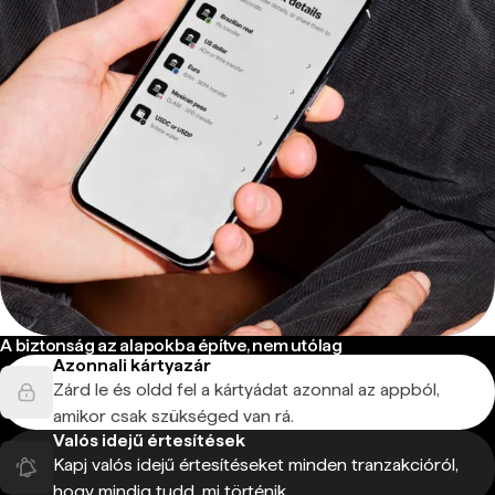
A biztonság az alapokba építve, nem utólag
Azonnali kártyazár
Zárd le és oldd fel a kártyádat azonnal az appból,
amikor csak szükséged van rá.
Valós idejű értesítések
Kapj valós idejű értesítéseket minden tranzakcióról,
hogy mindig tudd, mi történik.