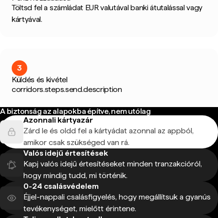
Töltsd fel a számládat EUR valutával banki átutalással vagy
kártyával.
3
Küldés és kivétel
corridors.steps.send.description
A biztonság az alapokba építve, nem utólag
Azonnali kártyazár
Zárd le és oldd fel a kártyádat azonnal az appból,
amikor csak szükséged van rá.
Valós idejű értesítések
Kapj valós idejű értesítéseket minden tranzakcióról,
hogy mindig tudd, mi történik.
0-24 csalásvédelem
Éjjel-nappali csalásfigyelés, hogy megállítsuk a gyanús
tevékenységet, mielőtt érintene.