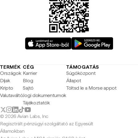
TERMÉK
CÉG
TÁMOGATÁS
Országok
Karrier
Súgóközpont
Díjak
Blog
Állapot
Kripto
Sajtó
Töltsd le a Morse appot
Valutaváltó
Jogi dokumentumok
Tájékoztatók
© 2026 Avian Labs, Inc
Regisztrált pénzügyi szolgáltató az Egyesült
Államokban