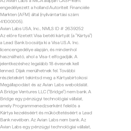
Az Avian Labs a MiCA alapján CASP-ként
engedélyezett a holland Autoriteit Financiële
Markten (AFM) által (nyilvántartási szám:
41000005).
Avian Labs USA, Inc., NMLS ID # 2639252
Az előre fizetett Visa betéti kártyát (a "Kártya")
a Lead Bank bocsátja ki a Visa U.S.A. Inc.
licencengedélye alapján, és mindenhol
használható, ahol a Visa-t elfogadják. A
jelentkezéshez legalább 18 évesnek kell
lenned. Díjak merülhetnek fel. További
részletekért tekintsd meg a Kártyabirtokosi
Megállapodást és az Avian Labs weboldalát.
A Bridge Ventures LLC ("Bridge") nem bank. A
Bridge egy pénzügyi technológiai vállalat,
amely Programmenedzserként felelős a
Kártya kezeléséért és működtetéséért a Lead
Bank nevében. Az Avian Labs nem bank. Az
Avian Labs egy pénzügyi technológiai vállalat,