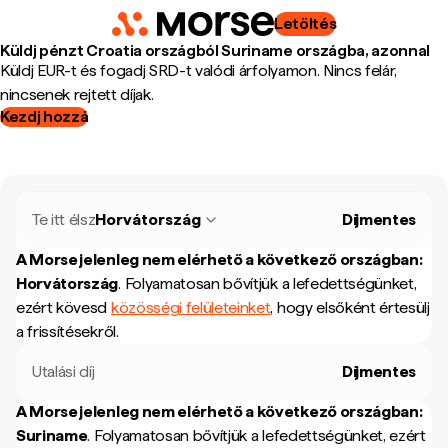
Letöltés
Küldj pénzt Croatia országból Suriname országba, azonnal
Küldj EUR-t és fogadj SRD-t valódi árfolyamon. Nincs felár,
nincsenek rejtett díjak.
Kezdj hozzá
Te itt élsz
Horvátország
Díjmentes
A Morse jelenleg nem elérhető a következő országban:
Horvátország
.
Folyamatosan bővítjük a lefedettségünket,
ezért kövesd
közösségi felületeinket
, hogy elsőként értesülj
a frissítésekről.
Utalási díj
Díjmentes
A Morse jelenleg nem elérhető a következő országban:
Suriname
.
Folyamatosan bővítjük a lefedettségünket, ezért