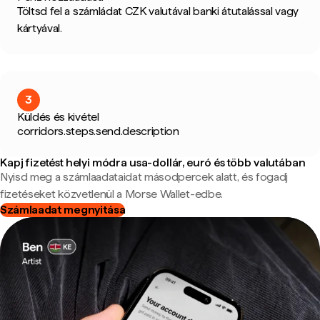
Töltsd fel a számládat CZK valutával banki átutalással vagy
kártyával.
3
Küldés és kivétel
corridors.steps.send.description
Kapj fizetést helyi módra usa-dollár, euró és több valutában
Nyisd meg a számlaadataidat másodpercek alatt, és fogadj
fizetéseket közvetlenül a Morse Wallet-edbe.
Számlaadat megnyitása