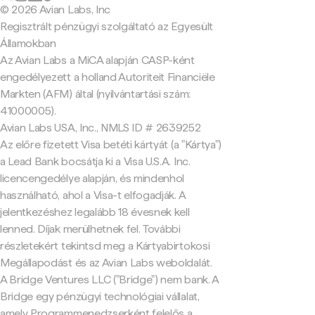
© 2026 Avian Labs, Inc
Regisztrált pénzügyi szolgáltató az Egyesült
Államokban
Az Avian Labs a MiCA alapján CASP-ként
engedélyezett a holland Autoriteit Financiële
Markten (AFM) által (nyilvántartási szám:
41000005).
Avian Labs USA, Inc., NMLS ID # 2639252
Az előre fizetett Visa betéti kártyát (a "Kártya")
a Lead Bank bocsátja ki a Visa U.S.A. Inc.
licencengedélye alapján, és mindenhol
használható, ahol a Visa-t elfogadják. A
jelentkezéshez legalább 18 évesnek kell
lenned. Díjak merülhetnek fel. További
részletekért tekintsd meg a Kártyabirtokosi
Megállapodást és az Avian Labs weboldalát.
A Bridge Ventures LLC ("Bridge") nem bank. A
Bridge egy pénzügyi technológiai vállalat,
amely Programmenedzserként felelős a