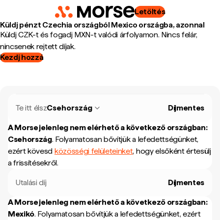
Letöltés
Küldj pénzt Czechia országból Mexico országba, azonnal
Küldj CZK-t és fogadj MXN-t valódi árfolyamon. Nincs felár,
nincsenek rejtett díjak.
Kezdj hozzá
Te itt élsz
Csehország
Díjmentes
A Morse jelenleg nem elérhető a következő országban:
Csehország
.
Folyamatosan bővítjük a lefedettségünket,
ezért kövesd
közösségi felületeinket
, hogy elsőként értesülj
a frissítésekről.
Utalási díj
Díjmentes
A Morse jelenleg nem elérhető a következő országban:
Mexikó
.
Folyamatosan bővítjük a lefedettségünket, ezért