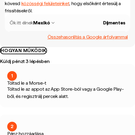
kövesd
közösségi felületeinket
, hogy elsőként értesülj a
frissítésekről.
Ők itt élnek
Mexikó
Díjmentes
Összehasonlítás a Google árfolyammal
HOGYAN MŰKÖDIK
Küldj pénzt 3 lépésben
1
Töltsd le a Morse-t
Töltsd le az appot az App Store-ból vagy a Google Play-
ből, és regisztrálj percek alatt.
2
Pénz hozzáadása