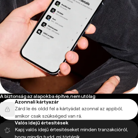
A biztonság az alapokba építve, nem utólag
Azonnali kártyazár
Zárd le és oldd fel a kártyádat azonnal az appból,
amikor csak szükséged van rá.
Valós idejű értesítések
Kapj valós idejű értesítéseket minden tranzakcióról,
hogy mindig tudd, mi történik.