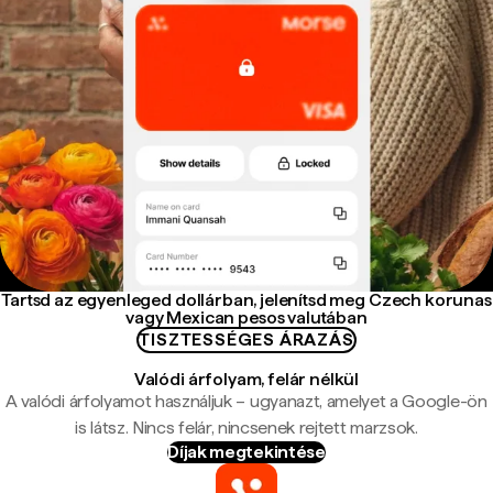
Tartsd az egyenleged dollárban, jelenítsd meg Czech korunas
vagy Mexican pesos valutában
TISZTESSÉGES ÁRAZÁS
Valódi árfolyam, felár nélkül
A valódi árfolyamot használjuk – ugyanazt, amelyet a Google-ön
is látsz. Nincs felár, nincsenek rejtett marzsok.
Díjak megtekintése