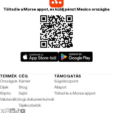
Töltsd le a Morse appot, és küldj pénzt Mexico országba
TERMÉK
CÉG
TÁMOGATÁS
Országok
Karrier
Súgóközpont
Díjak
Blog
Állapot
Kripto
Sajtó
Töltsd le a Morse appot
Valutaváltó
Jogi dokumentumok
Tájékoztatók