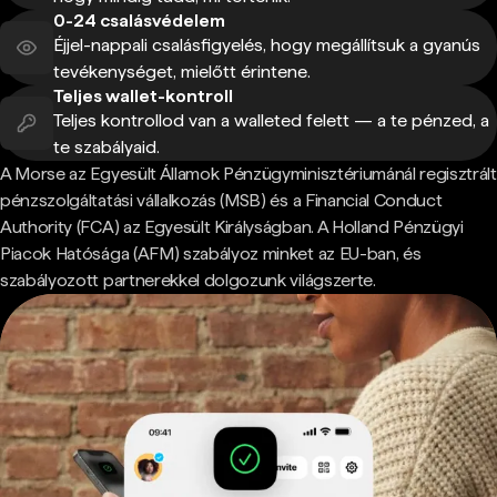
0-24 csalásvédelem
Éjjel-nappali csalásfigyelés, hogy megállítsuk a gyanús
tevékenységet, mielőtt érintene.
Teljes wallet-kontroll
Teljes kontrollod van a walleted felett — a te pénzed, a
te szabályaid.
A Morse az Egyesült Államok Pénzügyminisztériumánál regisztrált
pénzszolgáltatási vállalkozás (MSB) és a Financial Conduct
Authority (FCA) az Egyesült Királyságban. A Holland Pénzügyi
Piacok Hatósága (AFM) szabályoz minket az EU-ban, és
szabályozott partnerekkel dolgozunk világszerte.