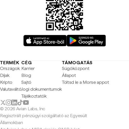
TERMÉK
CÉG
TÁMOGATÁS
Országok
Karrier
Súgóközpont
Díjak
Blog
Állapot
Kripto
Sajtó
Töltsd le a Morse appot
Valutaváltó
Jogi dokumentumok
Tájékoztatók
© 2026 Avian Labs, Inc
Regisztrált pénzügyi szolgáltató az Egyesült
Államokban