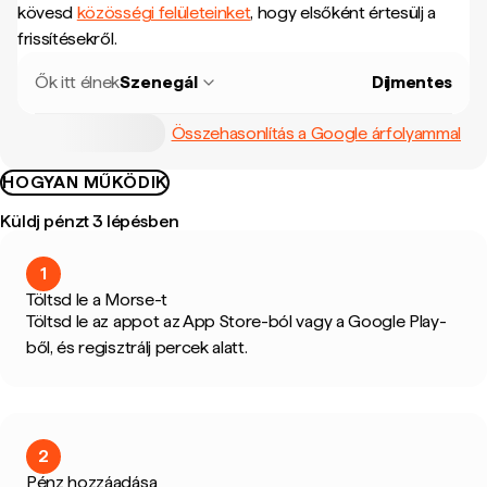
kövesd
közösségi felületeinket
, hogy elsőként értesülj a
frissítésekről.
Ők itt élnek
Szenegál
Díjmentes
Összehasonlítás a Google árfolyammal
HOGYAN MŰKÖDIK
Küldj pénzt 3 lépésben
1
Töltsd le a Morse-t
Töltsd le az appot az App Store-ból vagy a Google Play-
ből, és regisztrálj percek alatt.
2
Pénz hozzáadása