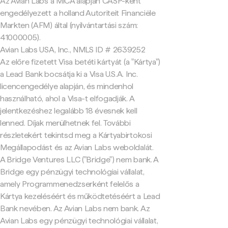
Az Avian Labs a MiCA alapján CASP-ként
engedélyezett a holland Autoriteit Financiële
Markten (AFM) által (nyilvántartási szám:
41000005).
Avian Labs USA, Inc., NMLS ID # 2639252
Az előre fizetett Visa betéti kártyát (a "Kártya")
a Lead Bank bocsátja ki a Visa U.S.A. Inc.
licencengedélye alapján, és mindenhol
használható, ahol a Visa-t elfogadják. A
jelentkezéshez legalább 18 évesnek kell
lenned. Díjak merülhetnek fel. További
részletekért tekintsd meg a Kártyabirtokosi
Megállapodást és az Avian Labs weboldalát.
A Bridge Ventures LLC ("Bridge") nem bank. A
Bridge egy pénzügyi technológiai vállalat,
amely Programmenedzserként felelős a
Kártya kezeléséért és működtetéséért a Lead
Bank nevében. Az Avian Labs nem bank. Az
Avian Labs egy pénzügyi technológiai vállalat,