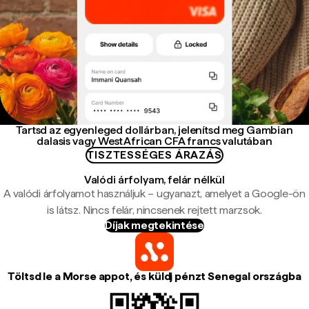
Tartsd az egyenleged dollárban, jelenítsd meg Gambian
dalasis vagy West African CFA francs valutában
TISZTESSÉGES ÁRAZÁS
Valódi árfolyam, felár nélkül
A valódi árfolyamot használjuk – ugyanazt, amelyet a Google-ön
is látsz. Nincs felár, nincsenek rejtett marzsok.
Díjak megtekintése
Töltsd le a Morse appot, és küldj pénzt Senegal országba