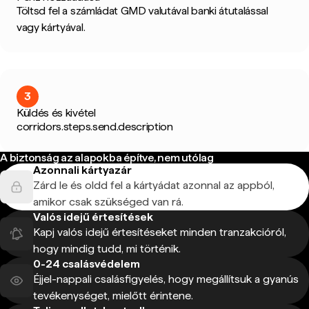
Töltsd fel a számládat GMD valutával banki átutalással
vagy kártyával.
3
Küldés és kivétel
corridors.steps.send.description
A biztonság az alapokba építve, nem utólag
Azonnali kártyazár
Zárd le és oldd fel a kártyádat azonnal az appból,
amikor csak szükséged van rá.
Valós idejű értesítések
Kapj valós idejű értesítéseket minden tranzakcióról,
hogy mindig tudd, mi történik.
0-24 csalásvédelem
Éjjel-nappali csalásfigyelés, hogy megállítsuk a gyanús
tevékenységet, mielőtt érintene.