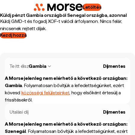
Letöltés
Küldj pénzt Gambia országból Senegal országba, azonnal
Küldj GMD-t és fogadj XOF-t valódi árfolyamon. Nincs felár,
nincsenek rejtett díjak.
Kezdj hozzá
Te itt élsz
Gambia
Díjmentes
A Morse jelenleg nem elérhető a következő országban:
Gambia
.
Folyamatosan bővítjük a lefedettségünket, ezért
kövesd
közösségi felületeinket
, hogy elsőként értesülj a
frissítésekről.
Utalási díj
Díjmentes
A Morse jelenleg nem elérhető a következő országban:
Szenegál
.
Folyamatosan bővítjük a lefedettségünket, ezért