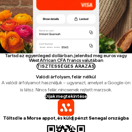
Tartsd az egyenleged dollárban, jelenítsd meg euros vagy
West African CFA francs valutában
TISZTESSÉGES ÁRAZÁS
Valódi árfolyam, felár nélkül
A valódi árfolyamot használjuk – ugyanazt, amelyet a Google-ön
is látsz. Nincs felár, nincsenek rejtett marzsok.
Díjak megtekintése
Töltsd le a Morse appot, és küldj pénzt Senegal országba