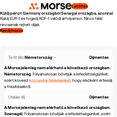
Letöltés
Küldj pénzt Germany országból Senegal országba, azonnal
Küldj EUR-t és fogadj XOF-t valódi árfolyamon. Nincs felár,
nincsenek rejtett díjak.
Kezdj hozzá
Te itt élsz
Németország
Díjmentes
A Morse jelenleg nem elérhető a következő országban:
Németország
.
Folyamatosan bővítjük a lefedettségünket,
ezért kövesd
közösségi felületeinket
, hogy elsőként értesülj
a frissítésekről.
Utalási díj
Díjmentes
A Morse jelenleg nem elérhető a következő országban:
Szenegál
.
Folyamatosan bővítjük a lefedettségünket, ezért