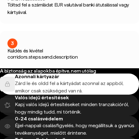
Töltsd fel a számládat EUR valutával banki átutalással vagy
kártyával.
3
Küldés és kivétel
corridors.steps.send.description
A biztonság az alapokba építve, nem utólag
Azonnali kártyazár
Zárd le és oldd fel a kártyádat azonnal az appból,
amikor csak szükséged van rá.
Valós idejű értesítések
Kapj valós idejű értesítéseket minden tranzakcióról,
hogy mindig tudd, mi történik.
0-24 csalásvédelem
Éjjel-nappali csalásfigyelés, hogy megállítsuk a gyanús
tevékenységet, mielőtt érintene.