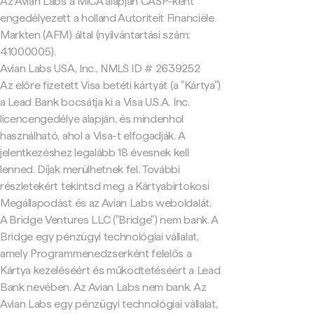
Az Avian Labs a MiCA alapján CASP-ként
engedélyezett a holland Autoriteit Financiële
Markten (AFM) által (nyilvántartási szám:
41000005).
Avian Labs USA, Inc., NMLS ID # 2639252
Az előre fizetett Visa betéti kártyát (a "Kártya")
a Lead Bank bocsátja ki a Visa U.S.A. Inc.
licencengedélye alapján, és mindenhol
használható, ahol a Visa-t elfogadják. A
jelentkezéshez legalább 18 évesnek kell
lenned. Díjak merülhetnek fel. További
részletekért tekintsd meg a Kártyabirtokosi
Megállapodást és az Avian Labs weboldalát.
A Bridge Ventures LLC ("Bridge") nem bank. A
Bridge egy pénzügyi technológiai vállalat,
amely Programmenedzserként felelős a
Kártya kezeléséért és működtetéséért a Lead
Bank nevében. Az Avian Labs nem bank. Az
Avian Labs egy pénzügyi technológiai vállalat,