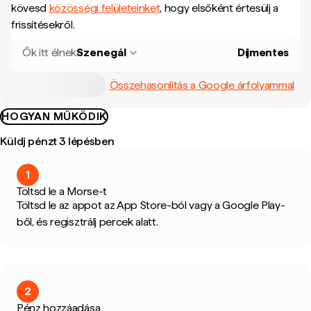
kövesd
közösségi felületeinket
, hogy elsőként értesülj a
frissítésekről.
Ők itt élnek
Szenegál
Díjmentes
Összehasonlítás a Google árfolyammal
HOGYAN MŰKÖDIK
Küldj pénzt 3 lépésben
1
Töltsd le a Morse-t
Töltsd le az appot az App Store-ból vagy a Google Play-
ből, és regisztrálj percek alatt.
2
Pénz hozzáadása