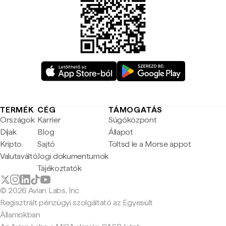
TERMÉK
CÉG
TÁMOGATÁS
Országok
Karrier
Súgóközpont
Díjak
Blog
Állapot
Kripto
Sajtó
Töltsd le a Morse appot
Valutaváltó
Jogi dokumentumok
Tájékoztatók
© 2026 Avian Labs, Inc
Regisztrált pénzügyi szolgáltató az Egyesült
Államokban