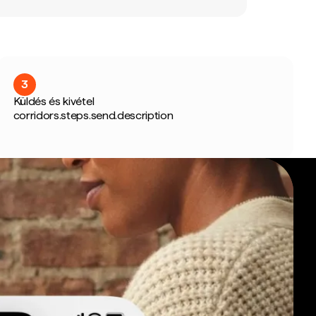
3
Küldés és kivétel
corridors.steps.send.description