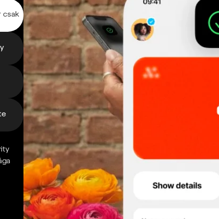
r csak
gy
te
ity
ága