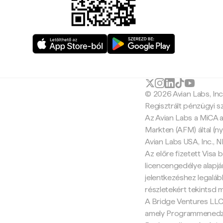
© 2026 Avian Labs, In
Regisztrált pénzügyi s
Az Avian Labs a MiCA a
Markten (AFM) által (ny
Avian Labs USA, Inc.,
Az előre fizetett Visa b
licencengedélye alapján
jelentkezéshez legalább
részletekért tekintsd 
A Bridge Ventures LLC 
amely Programmenedzse