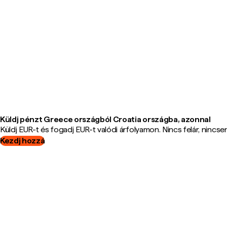
Küldj pénzt Greece országból Croatia országba, azonnal
Küldj EUR-t és fogadj EUR-t valódi árfolyamon. Nincs felár, nincsene
Kezdj hozzá