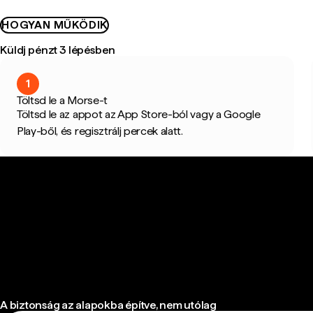
HOGYAN MŰKÖDIK
Küldj pénzt 3 lépésben
1
Töltsd le a Morse-t
Töltsd le az appot az App Store-ból vagy a Google
Play-ből, és regisztrálj percek alatt.
A biztonság az alapokba építve, nem utólag