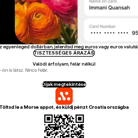
az egyenleged dollárban, jelenítsd meg euros vagy euros valut
TISZTESSÉGES ÁRAZÁS
Valódi árfolyam, felár nélkül
n is látsz. Nincs felár,
Díjak megtekintése
Töltsd le a Morse appot, és küldj pénzt Croatia országba