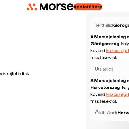
App letöltése
Te itt élsz
Görög
A Morse jelenleg 
Görögország
.
Fol
kövesd
közösségi f
frissítésekről.
Utalási díj
k rejtett díjak.
A Morse jelenleg 
Horvátország
.
Fol
kövesd
közösségi f
frissítésekről.
Ők itt élnek
Horv