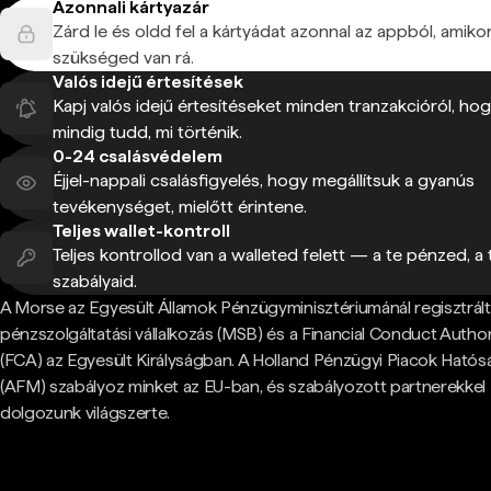
Azonnali kártyazár
Zárd le és oldd fel a kártyádat azonnal az appból, amiko
szükséged van rá.
Valós idejű értesítések
Kapj valós idejű értesítéseket minden tranzakcióról, ho
mindig tudd, mi történik.
0-24 csalásvédelem
Éjjel-nappali csalásfigyelés, hogy megállítsuk a gyanús
tevékenységet, mielőtt érintene.
Teljes wallet-kontroll
Teljes kontrollod van a walleted felett — a te pénzed, a 
szabályaid.
A Morse az Egyesült Államok Pénzügyminisztériumánál regisztrált
pénzszolgáltatási vállalkozás (MSB) és a Financial Conduct Author
(FCA) az Egyesült Királyságban. A Holland Pénzügyi Piacok Hatós
(AFM) szabályoz minket az EU-ban, és szabályozott partnerekkel
dolgozunk világszerte.