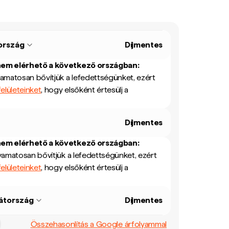
ország
Díjmentes
nem elérhető a következő országban:
yamatosan bővítjük a lefedettségünket, ezért
elületeinket
, hogy elsőként értesülj a
Díjmentes
nem elérhető a következő országban:
yamatosan bővítjük a lefedettségünket, ezért
elületeinket
, hogy elsőként értesülj a
átország
Díjmentes
Összehasonlítás a Google árfolyammal