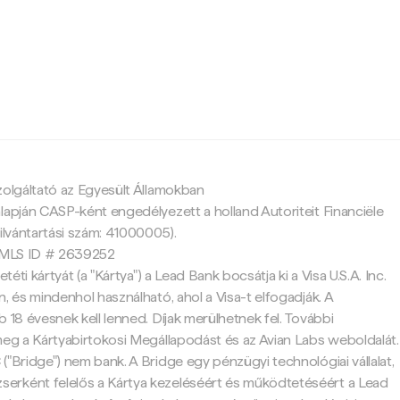
c
zolgáltató az Egyesült Államokban
lapján CASP-ként engedélyezett a holland Autoriteit Financiële
ilvántartási szám: 41000005).
 NMLS ID # 2639252
etéti kártyát (a "Kártya") a Lead Bank bocsátja ki a Visa U.S.A. Inc.
, és mindenhol használható, ahol a Visa-t elfogadják. A
 18 évesnek kell lenned. Díjak merülhetnek fel. További
meg a Kártyabirtokosi Megállapodást és az Avian Labs weboldalát.
("Bridge") nem bank. A Bridge egy pénzügyi technológiai vállalat,
rként felelős a Kártya kezeléséért és működtetéséért a Lead