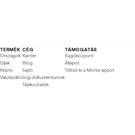
TERMÉK
CÉG
TÁMOGATÁS
Országok
Karrier
Súgóközpont
Díjak
Blog
Állapot
Kripto
Sajtó
Töltsd le a Morse appot
Valutaváltó
Jogi dokumentumok
Tájékoztatók