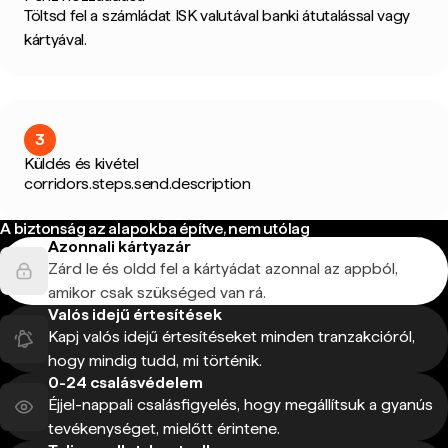
Töltsd fel a számládat ISK valutával banki átutalással vagy
kártyával.
3
Küldés és kivétel
corridors.steps.send.description
A biztonság az alapokba építve, nem utólag
Azonnali kártyazár
Zárd le és oldd fel a kártyádat azonnal az appból,
amikor csak szükséged van rá.
Valós idejű értesítések
Kapj valós idejű értesítéseket minden tranzakcióról,
hogy mindig tudd, mi történik.
0-24 csalásvédelem
Éjjel-nappali csalásfigyelés, hogy megállítsuk a gyanús
tevékenységet, mielőtt érintene.