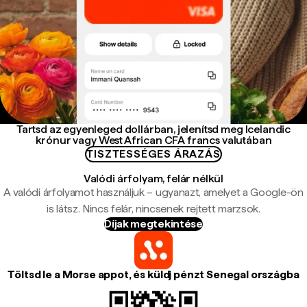
Tartsd az egyenleged dollárban, jelenítsd meg Icelandic
krónur vagy West African CFA francs valutában
TISZTESSÉGES ÁRAZÁS
Valódi árfolyam, felár nélkül
A valódi árfolyamot használjuk – ugyanazt, amelyet a Google-ön
is látsz. Nincs felár, nincsenek rejtett marzsok.
Díjak megtekintése
Töltsd le a Morse appot, és küldj pénzt Senegal országba