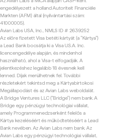
Az Avian Labs a MiCA alapján CASP-ként
engedélyezett a holland Autoriteit Financiële
Markten (AFM) által (nyilvántartási szám:
41000005).
Avian Labs USA, Inc., NMLS ID # 2639252
Az előre fizetett Visa betéti kártyát (a "Kártya")
a Lead Bank bocsátja ki a Visa U.S.A. Inc.
licencengedélye alapján, és mindenhol
használható, ahol a Visa-t elfogadják. A
jelentkezéshez legalább 18 évesnek kell
lenned. Díjak merülhetnek fel. További
részletekért tekintsd meg a Kártyabirtokosi
Megállapodást és az Avian Labs weboldalát.
A Bridge Ventures LLC ("Bridge") nem bank. A
Bridge egy pénzügyi technológiai vállalat,
amely Programmenedzserként felelős a
Kártya kezeléséért és működtetéséért a Lead
Bank nevében. Az Avian Labs nem bank. Az
Avian Labs egy pénzügyi technológiai vállalat,