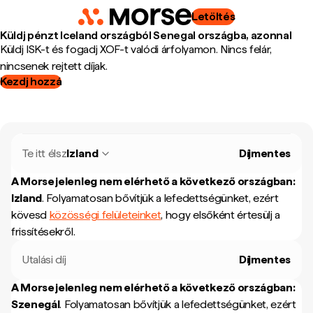
Letöltés
Küldj pénzt Iceland országból Senegal országba, azonnal
Küldj ISK-t és fogadj XOF-t valódi árfolyamon. Nincs felár,
nincsenek rejtett díjak.
Kezdj hozzá
Te itt élsz
Izland
Díjmentes
A Morse jelenleg nem elérhető a következő országban:
Izland
.
Folyamatosan bővítjük a lefedettségünket, ezért
kövesd
közösségi felületeinket
, hogy elsőként értesülj a
frissítésekről.
Utalási díj
Díjmentes
A Morse jelenleg nem elérhető a következő országban:
Szenegál
.
Folyamatosan bővítjük a lefedettségünket, ezért