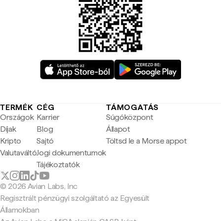
TERMÉK
CÉG
TÁMOGATÁS
Országok
Karrier
Súgóközpont
Díjak
Blog
Állapot
Kripto
Sajtó
Töltsd le a Morse appot
Valutaváltó
Jogi dokumentumok
Tájékoztatók
© 2026 Avian Labs, Inc
Regisztrált pénzügyi szolgáltató az Egyesült
Államokban