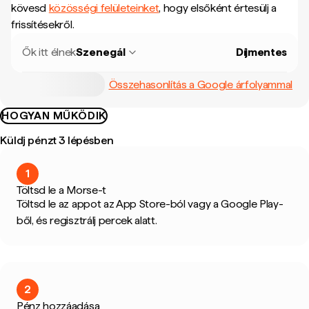
kövesd
közösségi felületeinket
, hogy elsőként értesülj a
frissítésekről.
Ők itt élnek
Szenegál
Díjmentes
Összehasonlítás a Google árfolyammal
HOGYAN MŰKÖDIK
Küldj pénzt 3 lépésben
1
Töltsd le a Morse-t
Töltsd le az appot az App Store-ból vagy a Google Play-
ből, és regisztrálj percek alatt.
2
Pénz hozzáadása