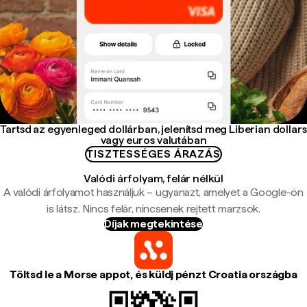
Tartsd az egyenleged dollárban, jelenítsd meg Liberian dollars
vagy euros valutában
TISZTESSÉGES ÁRAZÁS
Valódi árfolyam, felár nélkül
A valódi árfolyamot használjuk – ugyanazt, amelyet a Google-ön
is látsz. Nincs felár, nincsenek rejtett marzsok.
Díjak megtekintése
Töltsd le a Morse appot, és küldj pénzt Croatia országba