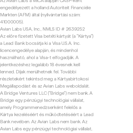
Az Avian Labs a MiCA alapján CASP-ként
engedélyezett a holland Autoriteit Financiële
Markten (AFM) által (nyilvántartási szám:
41000005).
Avian Labs USA, Inc., NMLS ID # 2639252
Az előre fizetett Visa betéti kártyát (a "Kártya")
a Lead Bank bocsátja ki a Visa U.S.A. Inc.
licencengedélye alapján, és mindenhol
használható, ahol a Visa-t elfogadják. A
jelentkezéshez legalább 18 évesnek kell
lenned. Díjak merülhetnek fel. További
részletekért tekintsd meg a Kártyabirtokosi
Megállapodást és az Avian Labs weboldalát.
A Bridge Ventures LLC ("Bridge") nem bank. A
Bridge egy pénzügyi technológiai vállalat,
amely Programmenedzserként felelős a
Kártya kezeléséért és működtetéséért a Lead
Bank nevében. Az Avian Labs nem bank. Az
Avian Labs egy pénzügyi technológiai vállalat,