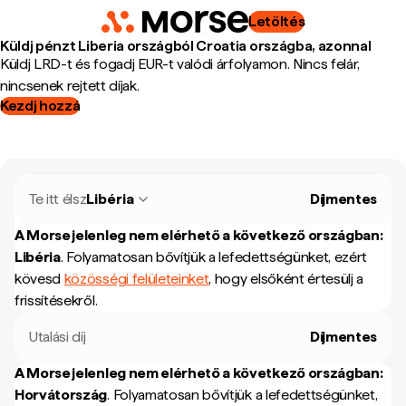
Letöltés
Küldj pénzt Liberia országból Croatia országba, azonnal
Küldj LRD-t és fogadj EUR-t valódi árfolyamon. Nincs felár,
nincsenek rejtett díjak.
Kezdj hozzá
Te itt élsz
Libéria
Díjmentes
A Morse jelenleg nem elérhető a következő országban:
Libéria
.
Folyamatosan bővítjük a lefedettségünket, ezért
kövesd
közösségi felületeinket
, hogy elsőként értesülj a
frissítésekről.
Utalási díj
Díjmentes
A Morse jelenleg nem elérhető a következő országban:
Horvátország
.
Folyamatosan bővítjük a lefedettségünket,