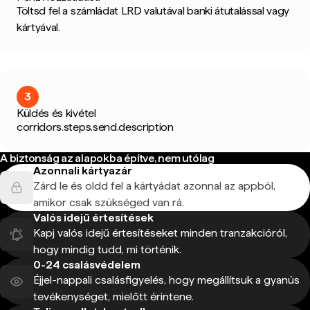
Töltsd fel a számládat LRD valutával banki átutalással vagy
kártyával.
3
Küldés és kivétel
corridors.steps.send.description
A biztonság az alapokba építve, nem utólag
Azonnali kártyazár
Zárd le és oldd fel a kártyádat azonnal az appból,
amikor csak szükséged van rá.
Valós idejű értesítések
Kapj valós idejű értesítéseket minden tranzakcióról,
hogy mindig tudd, mi történik.
0-24 csalásvédelem
Éjjel-nappali csalásfigyelés, hogy megállítsuk a gyanús
tevékenységet, mielőtt érintene.