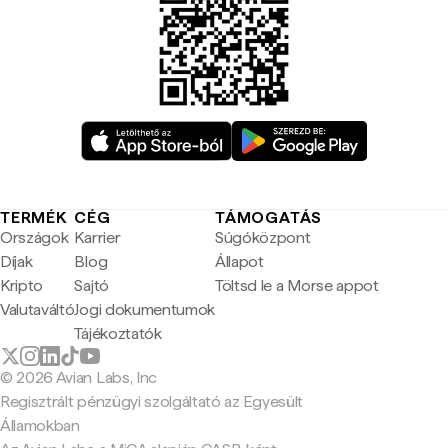
TERMÉK
CÉG
TÁMOGATÁS
Országok
Karrier
Súgóközpont
Díjak
Blog
Állapot
Kripto
Sajtó
Töltsd le a Morse appot
Valutaváltó
Jogi dokumentumok
Tájékoztatók
© 2026 Avian Labs, Inc
Regisztrált pénzügyi szolgáltató az Egyesült
Államokban