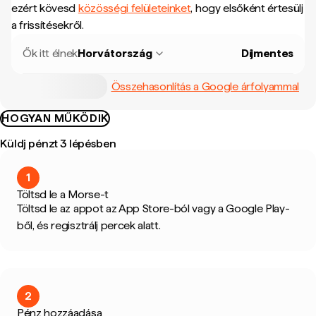
ezért kövesd
közösségi felületeinket
, hogy elsőként értesülj
a frissítésekről.
Ők itt élnek
Horvátország
Díjmentes
Összehasonlítás a Google árfolyammal
HOGYAN MŰKÖDIK
Küldj pénzt 3 lépésben
1
Töltsd le a Morse-t
Töltsd le az appot az App Store-ból vagy a Google Play-
ből, és regisztrálj percek alatt.
2
Pénz hozzáadása