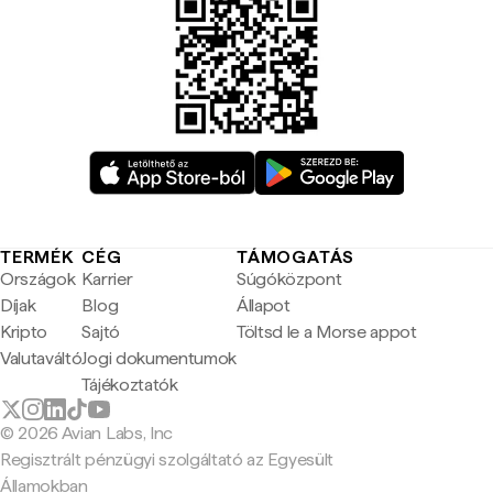
TERMÉK
CÉG
TÁMOGATÁS
Országok
Karrier
Súgóközpont
Díjak
Blog
Állapot
Kripto
Sajtó
Töltsd le a Morse appot
Valutaváltó
Jogi dokumentumok
Tájékoztatók
© 2026 Avian Labs, Inc
Regisztrált pénzügyi szolgáltató az Egyesült
Államokban