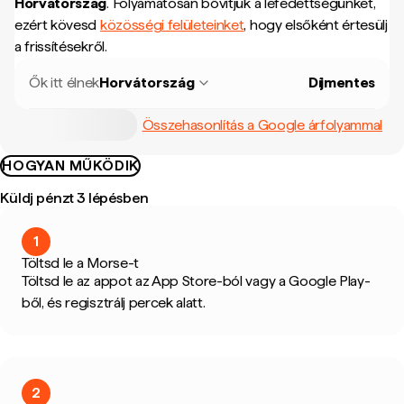
Horvátország
.
Folyamatosan bővítjük a lefedettségünket,
ezért kövesd
közösségi felületeinket
, hogy elsőként értesülj
a frissítésekről.
Ők itt élnek
Horvátország
Díjmentes
Összehasonlítás a Google árfolyammal
HOGYAN MŰKÖDIK
Küldj pénzt 3 lépésben
1
Töltsd le a Morse-t
Töltsd le az appot az App Store-ból vagy a Google Play-
ből, és regisztrálj percek alatt.
2