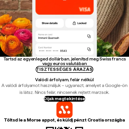
Tartsd az egyenleged dollárban, jelenítsd meg Swiss francs
vagy euros valutában
TISZTESSÉGES ÁRAZÁS
Valódi árfolyam, felár nélkül
A valódi árfolyamot használjuk – ugyanazt, amelyet a Google-ön
is látsz. Nincs felár, nincsenek rejtett marzsok.
Díjak megtekintése
Töltsd le a Morse appot, és küldj pénzt Croatia országba