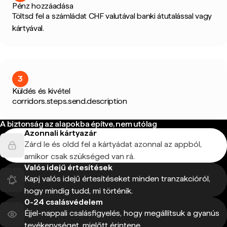
Pénz hozzáadása
Töltsd fel a számládat CHF valutával banki átutalással vagy
kártyával.
3
Küldés és kivétel
corridors.steps.send.description
A biztonság az alapokba építve, nem utólag
Azonnali kártyazár
Zárd le és oldd fel a kártyádat azonnal az appból,
amikor csak szükséged van rá.
Valós idejű értesítések
Kapj valós idejű értesítéseket minden tranzakcióról,
hogy mindig tudd, mi történik.
0-24 csalásvédelem
Éjjel-nappali csalásfigyelés, hogy megállítsuk a gyanús
tevékenységet, mielőtt érintene.