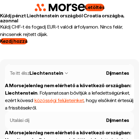
Letöltés
Küldj pénzt Liechtenstein országból Croatia országba,
azonnal
Küldj CHF-t és fogadj EUR-t valódi árfolyamon. Nincs felár,
nincsenek rejtett díjak.
Kezdj hozzá
Te itt élsz
Liechtenstein
Díjmentes
A Morse jelenleg nem elérhető a következő országban:
Liechtenstein
.
Folyamatosan bővítjük a lefedettségünket,
ezért kövesd
közösségi felületeinket
, hogy elsőként értesülj
a frissítésekről.
Utalási díj
Díjmentes
A Morse jelenleg nem elérhető a következő országban: