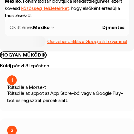
Mexikó
.
Folyamatosan bővítjük a lefedettségünket, ezért
kövesd
közösségi felületeinket
, hogy elsőként értesülj a
frissítésekről.
Ők itt élnek
Mexikó
Díjmentes
Összehasonlítás a Google árfolyammal
HOGYAN MŰKÖDIK
Küldj pénzt 3 lépésben
1
Töltsd le a Morse-t
Töltsd le az appot az App Store-ból vagy a Google Play-
ből, és regisztrálj percek alatt.
2