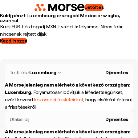
Letöltés
Küldj pénzt Luxembourg országból Mexico országba,
azonnal
Küldj EUR-t és fogadj MXN-t valódi árfolyamon. Nincs felár,
nincsenek rejtett díjak.
Kezdj hozzá
Te itt élsz
Luxemburg
Díjmentes
A Morse jelenleg nem elérhető a következő országban:
Luxemburg
.
Folyamatosan bővítjük a lefedettségünket,
ezért kövesd
közösségi felületeinket
, hogy elsőként értesülj
a frissítésekről.
Utalási díj
Díjmentes
A Morse jelenleg nem elérhető a következő országban: