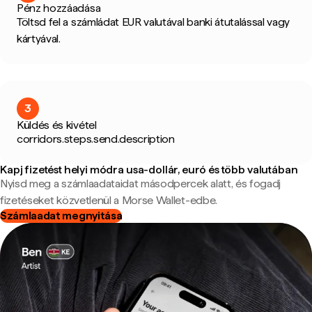
Pénz hozzáadása
Töltsd fel a számládat EUR valutával banki átutalással vagy
kártyával.
3
Küldés és kivétel
corridors.steps.send.description
Kapj fizetést helyi módra usa-dollár, euró és több valutában
Nyisd meg a számlaadataidat másodpercek alatt, és fogadj
fizetéseket közvetlenül a Morse Wallet-edbe.
Számlaadat megnyitása