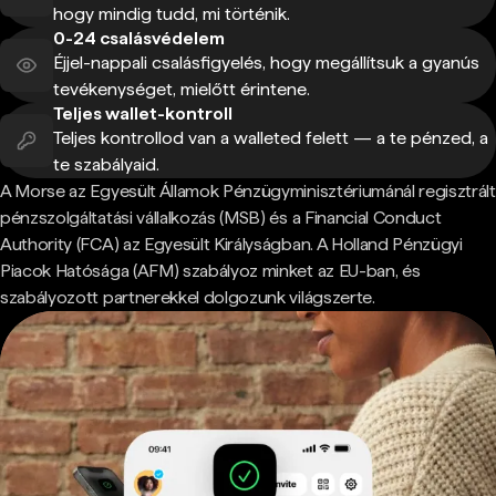
hogy mindig tudd, mi történik.
0-24 csalásvédelem
Éjjel-nappali csalásfigyelés, hogy megállítsuk a gyanús
tevékenységet, mielőtt érintene.
Teljes wallet-kontroll
Teljes kontrollod van a walleted felett — a te pénzed, a
te szabályaid.
A Morse az Egyesült Államok Pénzügyminisztériumánál regisztrált
pénzszolgáltatási vállalkozás (MSB) és a Financial Conduct
Authority (FCA) az Egyesült Királyságban. A Holland Pénzügyi
Piacok Hatósága (AFM) szabályoz minket az EU-ban, és
szabályozott partnerekkel dolgozunk világszerte.