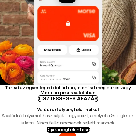
Tartsd az egyenleged dollárban, jelenítsd meg euros vagy
Mexican pesos valutában
TISZTESSÉGES ÁRAZÁS
Valódi árfolyam, felár nélkül
A valódi árfolyamot használjuk – ugyanazt, amelyet a Google-ön
is látsz. Nincs felár, nincsenek rejtett marzsok.
Díjak megtekintése