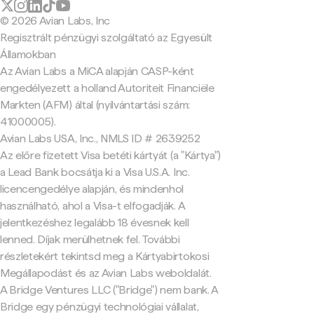
© 2026 Avian Labs, Inc
Regisztrált pénzügyi szolgáltató az Egyesült
Államokban
Az Avian Labs a MiCA alapján CASP-ként
engedélyezett a holland Autoriteit Financiële
Markten (AFM) által (nyilvántartási szám:
41000005).
Avian Labs USA, Inc., NMLS ID # 2639252
Az előre fizetett Visa betéti kártyát (a "Kártya")
a Lead Bank bocsátja ki a Visa U.S.A. Inc.
licencengedélye alapján, és mindenhol
használható, ahol a Visa-t elfogadják. A
jelentkezéshez legalább 18 évesnek kell
lenned. Díjak merülhetnek fel. További
részletekért tekintsd meg a Kártyabirtokosi
Megállapodást és az Avian Labs weboldalát.
A Bridge Ventures LLC ("Bridge") nem bank. A
Bridge egy pénzügyi technológiai vállalat,