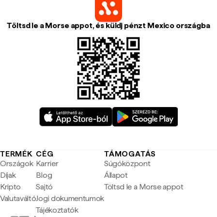
Töltsd le a Morse appot, és küldj pénzt Mexico országba
TERMÉK
CÉG
TÁMOGATÁS
Országok
Karrier
Súgóközpont
Díjak
Blog
Állapot
Kripto
Sajtó
Töltsd le a Morse appot
Valutaváltó
Jogi dokumentumok
Tájékoztatók