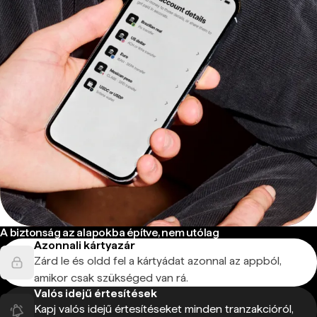
A biztonság az alapokba építve, nem utólag
Azonnali kártyazár
Zárd le és oldd fel a kártyádat azonnal az appból,
amikor csak szükséged van rá.
Valós idejű értesítések
Kapj valós idejű értesítéseket minden tranzakcióról,