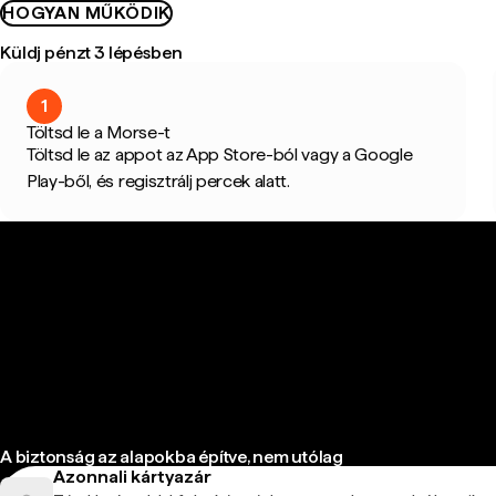
HOGYAN MŰKÖDIK
Küldj pénzt 3 lépésben
1
Töltsd le a Morse-t
Töltsd le az appot az App Store-ból vagy a Google
Play-ből, és regisztrálj percek alatt.
A biztonság az alapokba építve, nem utólag
Azonnali kártyazár