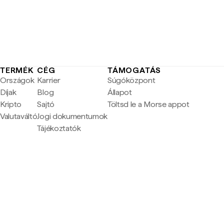
TERMÉK
CÉG
TÁMOGATÁS
Országok
Karrier
Súgóközpont
Díjak
Blog
Állapot
Kripto
Sajtó
Töltsd le a Morse appot
Valutaváltó
Jogi dokumentumok
Tájékoztatók