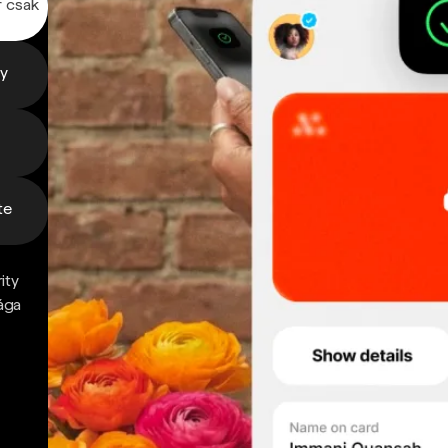
r csak
gy
te
ity
ága