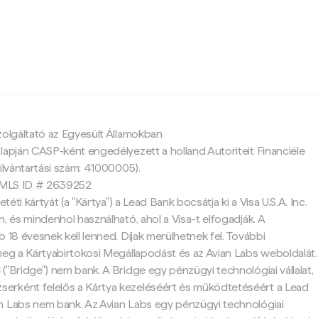
c
zolgáltató az Egyesült Államokban
lapján CASP-ként engedélyezett a holland Autoriteit Financiële
ilvántartási szám: 41000005).
 NMLS ID # 2639252
etéti kártyát (a "Kártya") a Lead Bank bocsátja ki a Visa U.S.A. Inc.
, és mindenhol használható, ahol a Visa-t elfogadják. A
 18 évesnek kell lenned. Díjak merülhetnek fel. További
meg a Kártyabirtokosi Megállapodást és az Avian Labs weboldalát.
("Bridge") nem bank. A Bridge egy pénzügyi technológiai vállalat,
rként felelős a Kártya kezeléséért és működtetéséért a Lead
n Labs nem bank. Az Avian Labs egy pénzügyi technológiai