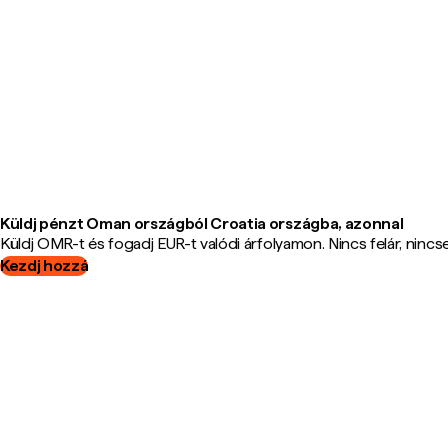
Küldj pénzt Oman országból Croatia országba, azonnal
Küldj OMR-t és fogadj EUR-t valódi árfolyamon. Nincs felár, nincsen
Kezdj hozzá