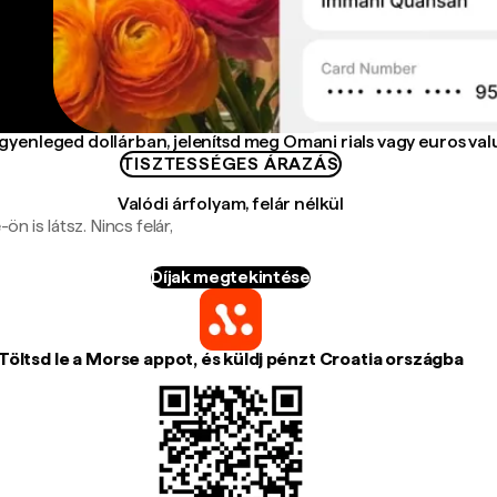
egyenleged dollárban, jelenítsd meg Omani rials vagy euros va
TISZTESSÉGES ÁRAZÁS
Valódi árfolyam, felár nélkül
n is látsz. Nincs felár,
Díjak megtekintése
Töltsd le a Morse appot, és küldj pénzt Croatia országba