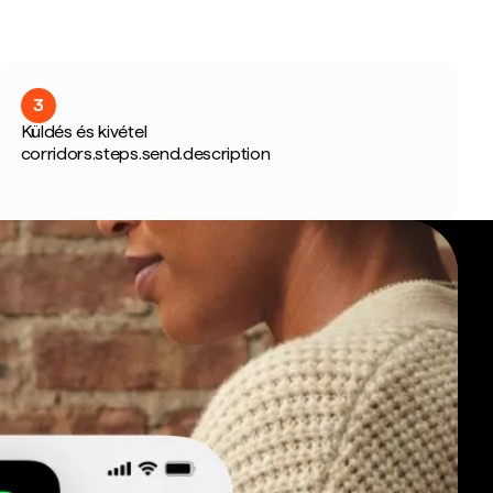
3
Küldés és kivétel
corridors.steps.send.description