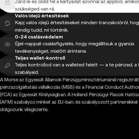
Zárd le és oldd fel a kártyádat azonnal az appból, amiko
szükséged van rá.
Valós idejű értesítések
Kapj valós idejű értesítéseket minden tranzakcióról, ho
mindig tudd, mi történik.
0-24 csalásvédelem
Éjjel-nappali csalásfigyelés, hogy megállítsuk a gyanús
tevékenységet, mielőtt érintene.
Teljes wallet-kontroll
Teljes kontrollod van a walleted felett — a te pénzed, a 
szabályaid.
A Morse az Egyesült Államok Pénzügyminisztériumánál regisztrált
pénzszolgáltatási vállalkozás (MSB) és a Financial Conduct Author
(FCA) az Egyesült Királyságban. A Holland Pénzügyi Piacok Hatós
(AFM) szabályoz minket az EU-ban, és szabályozott partnerekkel
dolgozunk világszerte.