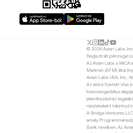
© 2026 Avian Labs, In
Regisztrált pénzügyi s
Az Avian Labs a MiCA a
Markten (AFM) által (ny
Avian Labs USA, Inc.,
Az előre fizetett Visa b
licencengedélye alapján
jelentkezéshez legalább
részletekért tekintsd 
A Bridge Ventures LLC 
amely Programmenedzse
Bank nevében. Az Avia