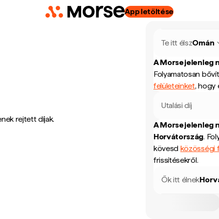
App letöltése
Te itt élsz
Omán
A Morse jelenleg 
Folyamatosan bővít
felületeinket
, hogy 
Utalási díj
ek rejtett díjak.
A Morse jelenleg 
Horvátország
.
Fol
kövesd
közösségi f
frissítésekről.
Ők itt élnek
Horv