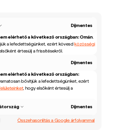
Díjmentes
nem elérhető a következő országban:
Omán
.
jük a lefedettségünket, ezért kövesd
közösségi
elsőként értesülj a frissítésekről.
Díjmentes
nem elérhető a következő országban:
yamatosan bővítjük a lefedettségünket, ezért
elületeinket
, hogy elsőként értesülj a
átország
Díjmentes
Összehasonlítás a Google árfolyammal