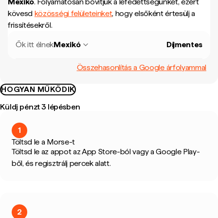
Mexikó
.
Folyamatosan bővítjük a lefedettségünket, ezért
kövesd
közösségi felületeinket
, hogy elsőként értesülj a
frissítésekről.
Ők itt élnek
Mexikó
Díjmentes
Összehasonlítás a Google árfolyammal
HOGYAN MŰKÖDIK
Küldj pénzt 3 lépésben
1
Töltsd le a Morse-t
Töltsd le az appot az App Store-ból vagy a Google Play-
ből, és regisztrálj percek alatt.
2