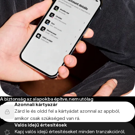
A biztonság az alapokba építve, nem utólag
Azonnali kártyazár
Zárd le és oldd fel a kártyádat azonnal az appból,
amikor csak szükséged van rá.
Valós idejű értesítések
Kapj valós idejű értesítéseket minden tranzakcióról,