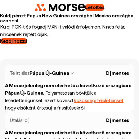
Letöltés
Küldj pénzt Papua New Guinea országból Mexico országba,
azonnal
Küldj PGK-t és fogadj MXN-t valódi árfolyamon. Nincs felár,
nincsenek rejtett díjak.
Kezdj hozzá
Te itt élsz
Pápua Új-Guinea
Díjmentes
A Morse jelenleg nem elérhető a következő országban:
Pápua Új-Guinea
.
Folyamatosan bővítjük a
lefedettségünket, ezért kövesd
közösségi felületeinket
,
hogy elsőként értesülj a frissítésekről.
Utalási díj
Díjmentes
A Morse jelenleg nem elérhető a következő országban: