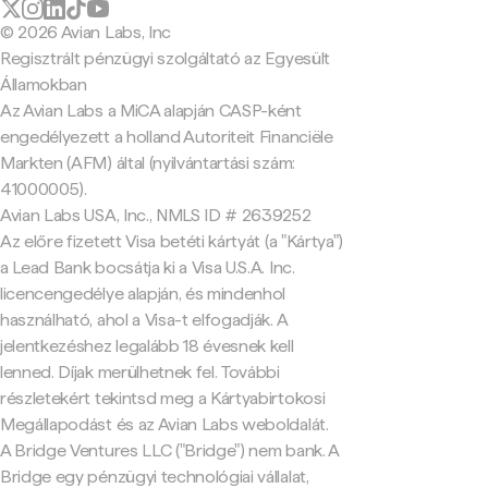
© 2026 Avian Labs, Inc
Regisztrált pénzügyi szolgáltató az Egyesült
Államokban
Az Avian Labs a MiCA alapján CASP-ként
engedélyezett a holland Autoriteit Financiële
Markten (AFM) által (nyilvántartási szám:
41000005).
Avian Labs USA, Inc., NMLS ID # 2639252
Az előre fizetett Visa betéti kártyát (a "Kártya")
a Lead Bank bocsátja ki a Visa U.S.A. Inc.
licencengedélye alapján, és mindenhol
használható, ahol a Visa-t elfogadják. A
jelentkezéshez legalább 18 évesnek kell
lenned. Díjak merülhetnek fel. További
részletekért tekintsd meg a Kártyabirtokosi
Megállapodást és az Avian Labs weboldalát.
A Bridge Ventures LLC ("Bridge") nem bank. A
Bridge egy pénzügyi technológiai vállalat,