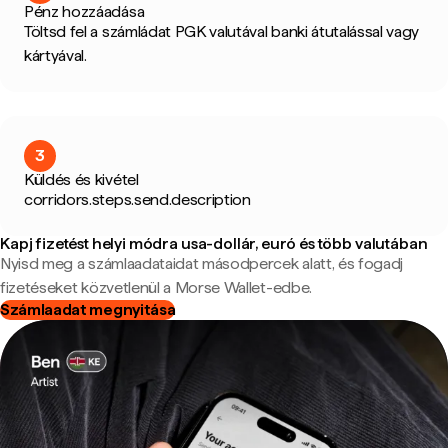
Pénz hozzáadása
Töltsd fel a számládat PGK valutával banki átutalással vagy
kártyával.
3
Küldés és kivétel
corridors.steps.send.description
Kapj fizetést helyi módra usa-dollár, euró és több valutában
Nyisd meg a számlaadataidat másodpercek alatt, és fogadj
fizetéseket közvetlenül a Morse Wallet-edbe.
Számlaadat megnyitása