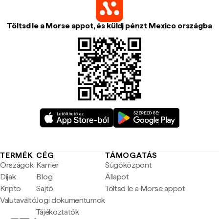
Töltsd le a Morse appot, és küldj pénzt Mexico országba
TERMÉK
CÉG
TÁMOGATÁS
Országok
Karrier
Súgóközpont
Díjak
Blog
Állapot
Kripto
Sajtó
Töltsd le a Morse appot
Valutaváltó
Jogi dokumentumok
Tájékoztatók