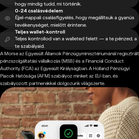
hogy mindig tudd, mi történik.
0-24 csalásvédelem
Éjjel-nappali csalásfigyelés, hogy megállítsuk a gyanús
tevékenységet, mielőtt érintene.
Teljes wallet-kontroll
Teljes kontrollod van a walleted felett — a te pénzed, a
te szabályaid.
A Morse az Egyesült Államok Pénzügyminisztériumánál regisztrált
pénzszolgáltatási vállalkozás (MSB) és a Financial Conduct
Authority (FCA) az Egyesült Királyságban. A Holland Pénzügyi
Piacok Hatósága (AFM) szabályoz minket az EU-ban, és
szabályozott partnerekkel dolgozunk világszerte.