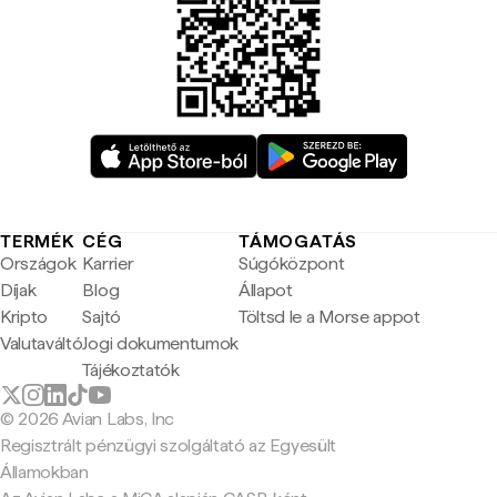
TERMÉK
CÉG
TÁMOGATÁS
Országok
Karrier
Súgóközpont
Díjak
Blog
Állapot
Kripto
Sajtó
Töltsd le a Morse appot
Valutaváltó
Jogi dokumentumok
Tájékoztatók
© 2026 Avian Labs, Inc
Regisztrált pénzügyi szolgáltató az Egyesült
Államokban