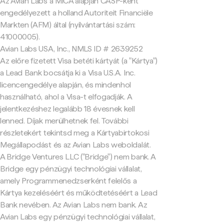
Az Avian Labs a MiCA alapján CASP-ként
engedélyezett a holland Autoriteit Financiële
Markten (AFM) által (nyilvántartási szám:
41000005).
Avian Labs USA, Inc., NMLS ID # 2639252
Az előre fizetett Visa betéti kártyát (a "Kártya")
a Lead Bank bocsátja ki a Visa U.S.A. Inc.
licencengedélye alapján, és mindenhol
használható, ahol a Visa-t elfogadják. A
jelentkezéshez legalább 18 évesnek kell
lenned. Díjak merülhetnek fel. További
részletekért tekintsd meg a Kártyabirtokosi
Megállapodást és az Avian Labs weboldalát.
A Bridge Ventures LLC ("Bridge") nem bank. A
Bridge egy pénzügyi technológiai vállalat,
amely Programmenedzserként felelős a
Kártya kezeléséért és működtetéséért a Lead
Bank nevében. Az Avian Labs nem bank. Az
Avian Labs egy pénzügyi technológiai vállalat,