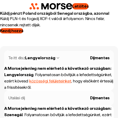
Letöltés
Küldj pénzt Poland országból Senegal országba, azonnal
Küldj PLN-t és fogadj XOF-t valódi árfolyamon. Nincs felár,
nincsenek rejtett díjak.
Kezdj hozzá
Te itt élsz
Lengyelország
Díjmentes
A Morse jelenleg nem elérhető a következő országban:
Lengyelország
.
Folyamatosan bővítjük a lefedettségünket,
ezért kövesd
közösségi felületeinket
, hogy elsőként értesülj
a frissítésekről.
Utalási díj
Díjmentes
A Morse jelenleg nem elérhető a következő országban:
Szenegál
.
Folyamatosan bővítjük a lefedettségünket, ezért