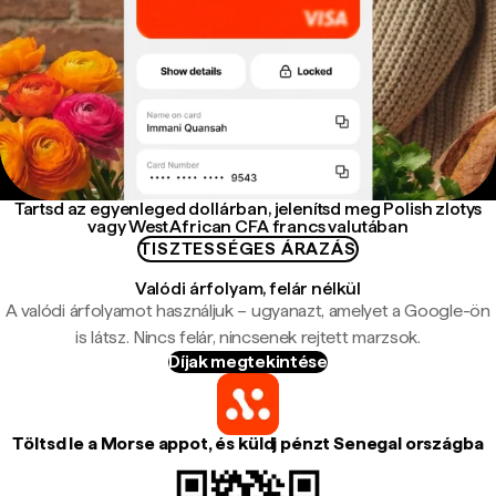
Tartsd az egyenleged dollárban, jelenítsd meg Polish zlotys
vagy West African CFA francs valutában
TISZTESSÉGES ÁRAZÁS
Valódi árfolyam, felár nélkül
A valódi árfolyamot használjuk – ugyanazt, amelyet a Google-ön
is látsz. Nincs felár, nincsenek rejtett marzsok.
Díjak megtekintése
Töltsd le a Morse appot, és küldj pénzt Senegal országba