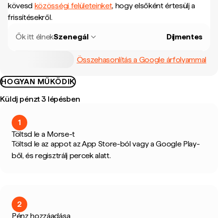
kövesd
közösségi felületeinket
, hogy elsőként értesülj a
frissítésekről.
Ők itt élnek
Szenegál
Díjmentes
Összehasonlítás a Google árfolyammal
HOGYAN MŰKÖDIK
Küldj pénzt 3 lépésben
1
Töltsd le a Morse-t
Töltsd le az appot az App Store-ból vagy a Google Play-
ből, és regisztrálj percek alatt.
2
Pénz hozzáadása