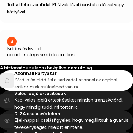
Töltsd fel a számládat PLN valutával banki átutalással vagy
kártyával.
3
Küldés és kivétel
corridors.steps.send.description
A biztonság az alapokba építve, nem utólag
Azonnali kártyazár
Zárd le és oldd fel a kártyádat azonnal az appból,
amikor csak szükséged van rá.
Valós idejű értesítések
Kapj valós idejű értesítéseket minden tranzakcióról,
hogy mindig tudd, mi történik.
0-24 csalásvédelem
Éjjel-nappali csalásfigyelés, hogy megállítsuk a gyanús
tevékenységet, mielőtt érintene.