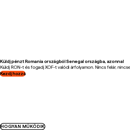
Küldj pénzt Romania országból Senegal országba, azonnal
Küldj RON-t és fogadj XOF-t valódi árfolyamon. Nincs felár, nincsen
Kezdj hozzá
HOGYAN MŰKÖDIK