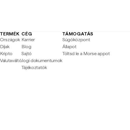
TERMÉK
CÉG
TÁMOGATÁS
Országok
Karrier
Súgóközpont
Díjak
Blog
Állapot
Kripto
Sajtó
Töltsd le a Morse appot
Valutaváltó
Jogi dokumentumok
Tájékoztatók