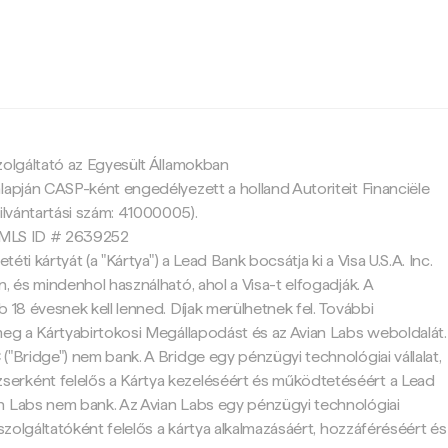
c
zolgáltató az Egyesült Államokban
lapján CASP-ként engedélyezett a holland Autoriteit Financiële
ilvántartási szám: 41000005).
 NMLS ID # 2639252
etéti kártyát (a "Kártya") a Lead Bank bocsátja ki a Visa U.S.A. Inc.
, és mindenhol használható, ahol a Visa-t elfogadják. A
 18 évesnek kell lenned. Díjak merülhetnek fel. További
meg a Kártyabirtokosi Megállapodást és az Avian Labs weboldalát.
("Bridge") nem bank. A Bridge egy pénzügyi technológiai vállalat,
rként felelős a Kártya kezeléséért és működtetéséért a Lead
n Labs nem bank. Az Avian Labs egy pénzügyi technológiai
mszolgáltatóként felelős a kártya alkalmazásáért, hozzáféréséért és