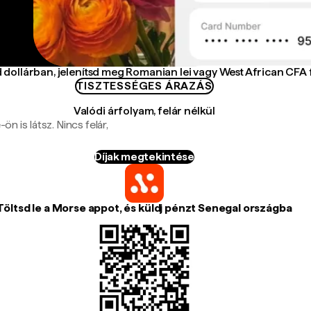
 dollárban, jelenítsd meg Romanian lei vagy West African CFA
TISZTESSÉGES ÁRAZÁS
Valódi árfolyam, felár nélkül
n is látsz. Nincs felár,
Díjak megtekintése
Töltsd le a Morse appot, és küldj pénzt Senegal országba