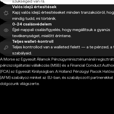
szükséged van rá.
Valós idejű értesítések
Kapj valós idejű értesítéseket minden tranzakcióról, ho
mindig tudd, mi történik.
0-24 csalásvédelem
Éjjel-nappali csalásfigyelés, hogy megállítsuk a gyanús
tevékenységet, mielőtt érintene.
Teljes wallet-kontroll
Teljes kontrollod van a walleted felett — a te pénzed, a 
szabályaid.
A Morse az Egyesült Államok Pénzügyminisztériumánál regisztrált
pénzszolgáltatási vállalkozás (MSB) és a Financial Conduct Author
(FCA) az Egyesült Királyságban. A Holland Pénzügyi Piacok Hatós
(AFM) szabályoz minket az EU-ban, és szabályozott partnerekkel
dolgozunk világszerte.