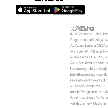
© 2026 Avian Labs, In
Regisztrált pénzügyi s
Az Avian Labs a MiCA a
Markten (AFM) által (ny
Avian Labs USA, Inc.,
Az előre fizetett Visa b
licencengedélye alapján
jelentkezéshez legalább
részletekért tekintsd 
A Bridge Ventures LLC 
amely Programmenedzse
Bank nevében. Az Avia
vállalat, amely Platfor