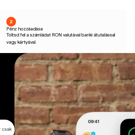
2
Pénz hozzáadása
Töltsd fel a számládat RON valutával banki átutalással
vagy kártyával.
r csak