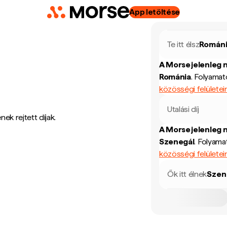
App letöltése
Te itt élsz
Román
A Morse jelenleg 
Románia
.
Folyamato
közösségi felületei
Utalási díj
ek rejtett díjak.
A Morse jelenleg 
Szenegál
.
Folyamat
közösségi felületei
Ők itt élnek
Szen