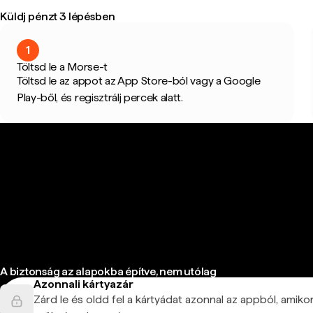
Küldj pénzt 3 lépésben
1
Töltsd le a Morse-t
Töltsd le az appot az App Store-ból vagy a Google
Play-ből, és regisztrálj percek alatt.
A biztonság az alapokba építve, nem utólag
Azonnali kártyazár
Zárd le és oldd fel a kártyádat azonnal az appból, amiko