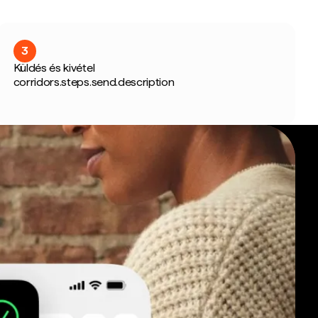
3
Küldés és kivétel
corridors.steps.send.description