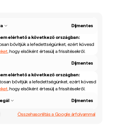
ia
Díjmentes
nem elérhető a következő országban:
san bővítjük a lefedettségünket, ezért kövesd
nket
, hogy elsőként értesülj a frissítésekről.
Díjmentes
nem elérhető a következő országban:
osan bővítjük a lefedettségünket, ezért kövesd
nket
, hogy elsőként értesülj a frissítésekről.
egál
Díjmentes
Összehasonlítás a Google árfolyammal