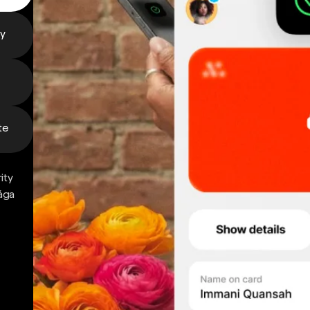
gy
te
ity
ága