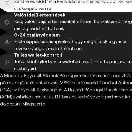
Zárd le és oldd fel a kártyádat azonnal az appból, amiko
szükséged van rá.
Valós idejű értesítések
Kapj valós idejű értesítéseket minden tranzakcióról, ho
mindig tudd, mi történik.
0-24 csalásvédelem
Éjjel-nappali csalásfigyelés, hogy megállítsuk a gyanús
tevékenységet, mielőtt érintene.
Teljes wallet-kontroll
Teljes kontrollod van a walleted felett — a te pénzed, a 
szabályaid.
A Morse az Egyesült Államok Pénzügyminisztériumánál regisztrált
pénzszolgáltatási vállalkozás (MSB) és a Financial Conduct Author
(FCA) az Egyesült Királyságban. A Holland Pénzügyi Piacok Hatós
(AFM) szabályoz minket az EU-ban, és szabályozott partnerekkel
dolgozunk világszerte.