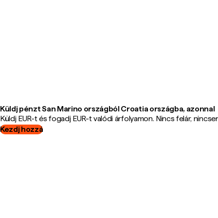
Küldj pénzt San Marino országból Croatia országba, azonnal
Küldj EUR-t és fogadj EUR-t valódi árfolyamon. Nincs felár, nincsene
Kezdj hozzá