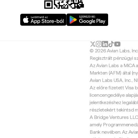
© 2026 Avian Labs, In
Regisztrált pénzügyi s
Az Avian Labs a MiCA a
Markten (AFM) által (ny
Avian Labs USA, Inc.,
Az előre fizetett Visa b
licencengedélye alapján
jelentkezéshez legalább
részletekért tekintsd 
A Bridge Ventures LLC 
amely Programmenedzse
Bank nevében. Az Avia