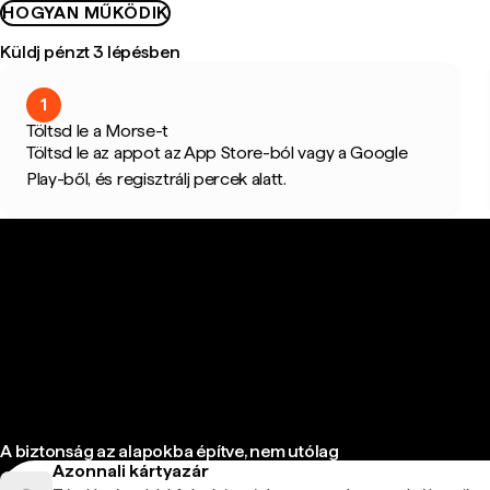
HOGYAN MŰKÖDIK
Küldj pénzt 3 lépésben
1
Töltsd le a Morse-t
Töltsd le az appot az App Store-ból vagy a Google
Play-ből, és regisztrálj percek alatt.
A biztonság az alapokba építve, nem utólag
Azonnali kártyazár