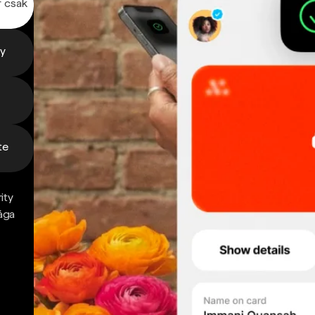
r csak
gy
te
ity
ága