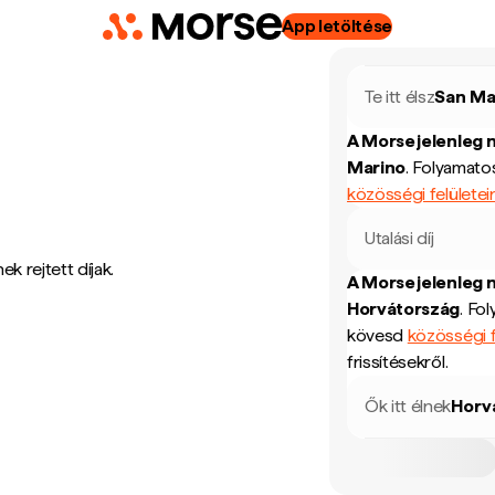
App letöltése
Te itt élsz
San Ma
A Morse jelenleg 
Marino
.
Folyamatos
közösségi felületei
Utalási díj
k rejtett díjak.
A Morse jelenleg 
Horvátország
.
Fol
kövesd
közösségi f
frissítésekről.
Ők itt élnek
Horv