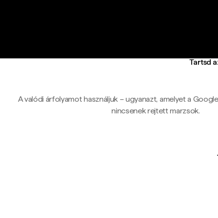
Tartsd 
A valódi árfolyamot használjuk – ugyanazt, amelyet a Google-ö
nincsenek rejtett marzsok.