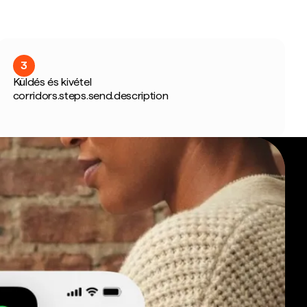
3
Küldés és kivétel
corridors.steps.send.description