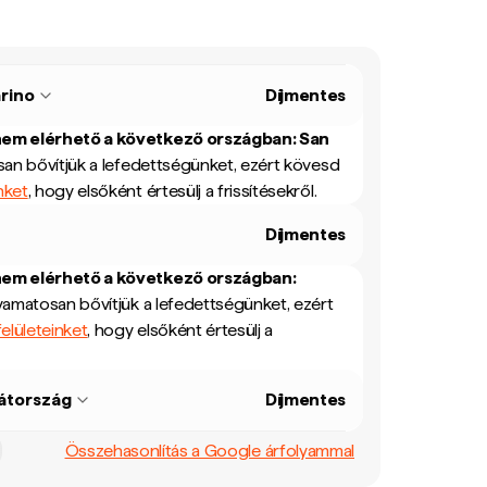
rino
Díjmentes
nem elérhető a következő országban:
San
an bővítjük a lefedettségünket, ezért kövesd
nket
, hogy elsőként értesülj a frissítésekről.
Díjmentes
nem elérhető a következő országban:
yamatosan bővítjük a lefedettségünket, ezért
elületeinket
, hogy elsőként értesülj a
átország
Díjmentes
Összehasonlítás a Google árfolyammal