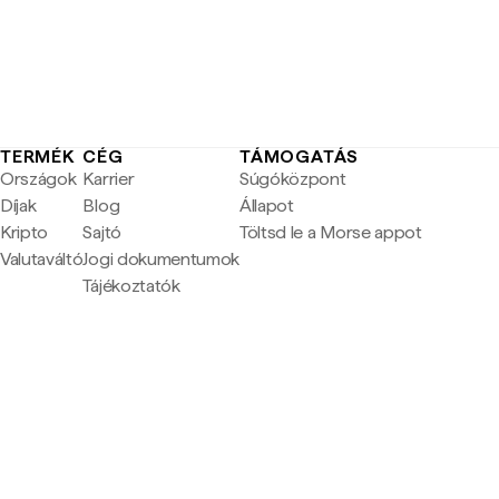
TERMÉK
CÉG
TÁMOGATÁS
Országok
Karrier
Súgóközpont
Díjak
Blog
Állapot
Kripto
Sajtó
Töltsd le a Morse appot
Valutaváltó
Jogi dokumentumok
Tájékoztatók