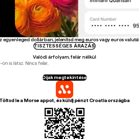
az egyenleged dollárban, jelenítsd meg euros vagy euros valut
TISZTESSÉGES ÁRAZÁS
Valódi árfolyam, felár nélkül
n is látsz. Nincs felár,
Díjak megtekintése
Töltsd le a Morse appot, és küldj pénzt Croatia országba