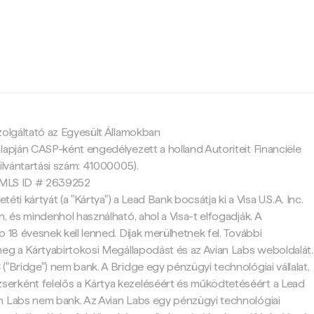
c
zolgáltató az Egyesült Államokban
lapján CASP-ként engedélyezett a holland Autoriteit Financiële
ilvántartási szám: 41000005).
 NMLS ID # 2639252
etéti kártyát (a "Kártya") a Lead Bank bocsátja ki a Visa U.S.A. Inc.
, és mindenhol használható, ahol a Visa-t elfogadják. A
 18 évesnek kell lenned. Díjak merülhetnek fel. További
meg a Kártyabirtokosi Megállapodást és az Avian Labs weboldalát.
("Bridge") nem bank. A Bridge egy pénzügyi technológiai vállalat,
rként felelős a Kártya kezeléséért és működtetéséért a Lead
n Labs nem bank. Az Avian Labs egy pénzügyi technológiai