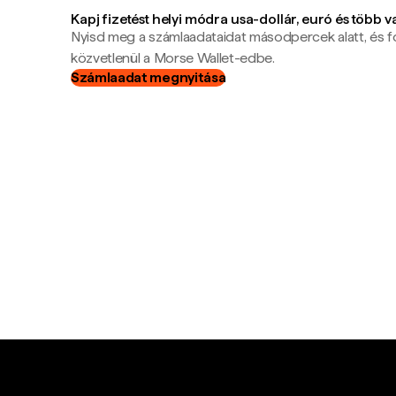
Kapj fizetést helyi módra usa-dollár, euró és több 
Nyisd meg a számlaadataidat másodpercek alatt, és f
közvetlenül a Morse Wallet-edbe.
Számlaadat megnyitása