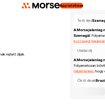
App letöltése
Te itt élsz
Szeneg
A Morse jelenleg 
Szenegál
.
Folyamat
közösségi felületei
Utalási díj
k rejtett díjak.
A Morse jelenleg 
Folyamatosan bővít
felületeinket
, hogy 
Ők itt élnek
Brazí