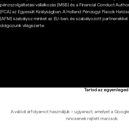
pénzszolgáltatási vállalkozás (MSB) és a Financial Conduct Author
(FCA) az Egyesült Királyságban. A Holland Pénzügyi Piacok Hatós
(AFM) szabályoz minket az EU-ban, és szabályozott partnerekkel
dolgozunk világszerte.
Tartsd az egyenleged 
A valódi árfolyamot használjuk – ugyanazt, amelyet a Google-ö
nincsenek rejtett marzsok.