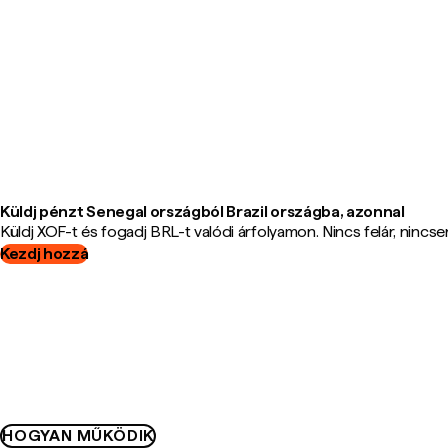
Küldj pénzt Senegal országból Brazil országba, azonnal
Küldj XOF-t és fogadj BRL-t valódi árfolyamon. Nincs felár, nincsene
Kezdj hozzá
HOGYAN MŰKÖDIK