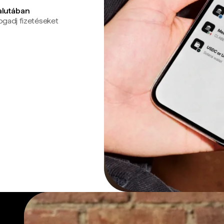
valutában
ogadj fizetéseket