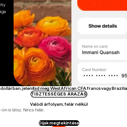
ity
ága
dollárban, jelenítsd meg West African CFA francs vagy Brazili
TISZTESSÉGES ÁRAZÁS
Valódi árfolyam, felár nélkül
n is látsz. Nincs felár,
Díjak megtekintése