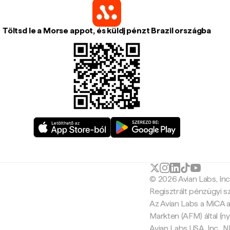
Töltsd le a Morse appot, és küldj pénzt Brazil országba
© 2026 Avian Labs, In
Regisztrált pénzügyi s
Az Avian Labs a MiCA a
Markten (AFM) által (ny
Avian Labs USA, Inc.,