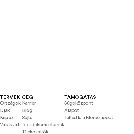
TERMÉK
CÉG
TÁMOGATÁS
Országok
Karrier
Súgóközpont
Díjak
Blog
Állapot
Kripto
Sajtó
Töltsd le a Morse appot
Valutaváltó
Jogi dokumentumok
Tájékoztatók