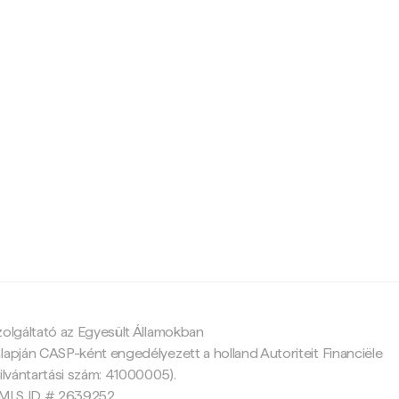
c
zolgáltató az Egyesült Államokban
lapján CASP-ként engedélyezett a holland Autoriteit Financiële
ilvántartási szám: 41000005).
 NMLS ID # 2639252