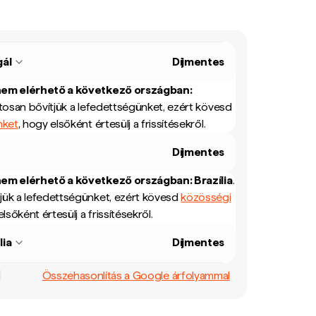
ál
Díjmentes
nem elérhető a következő országban:
osan bővítjük a lefedettségünket, ezért kövesd
nket
, hogy elsőként értesülj a frissítésekről.
Díjmentes
nem elérhető a következő országban:
Brazília
.
jük a lefedettségünket, ezért kövesd
közösségi
elsőként értesülj a frissítésekről.
lia
Díjmentes
Összehasonlítás a Google árfolyammal