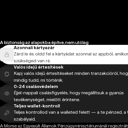
A biztonság az alapokba építve, nem utólag
Azonnali kártyazár
Zárd le és oldd fel a kártyádat azonnal az appból, amiko
szükséged van rá.
Valós idejű értesítések
Kapj valós idejű értesítéseket minden tranzakcióról, ho
mindig tudd, mi történik.
0-24 csalásvédelem
Éjjel-nappali csalásfigyelés, hogy megállítsuk a gyanús
tevékenységet, mielőtt érintene.
Teljes wallet-kontroll
Teljes kontrollod van a walleted felett — a te pénzed, a 
szabályaid.
A Morse az Egyesült Államok Pénzügyminisztériumánál regisztrált