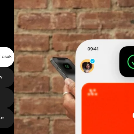
r csak
gy
te