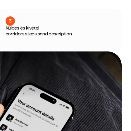
3
Küldés és kivétel
corridors.steps.send.description